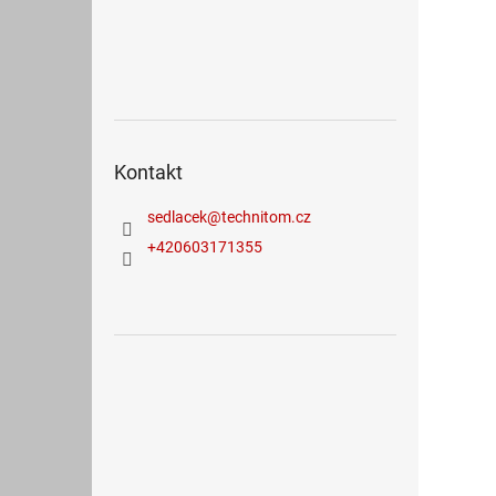
Kontakt
sedlacek
@
technitom.cz
+420603171355