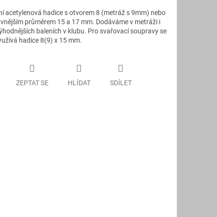
í acetylenová hadice s otvorem 8 (metráž s 9mm) nebo
vnějším průměrem 15 a 17 mm. Dodáváme v metráži i
ýhodnějších baleních v klubu. Pro svařovací soupravy se
yužívá hadice 8(9) x 15 mm.
ZEPTAT SE
HLÍDAT
SDÍLET