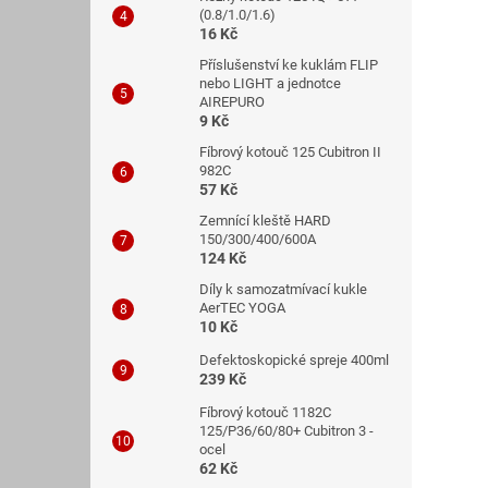
(0.8/1.0/1.6)
16 Kč
Příslušenství ke kuklám FLIP
nebo LIGHT a jednotce
AIREPURO
9 Kč
Fíbrový kotouč 125 Cubitron II
982C
57 Kč
Zemnící kleště HARD
150/300/400/600A
124 Kč
Díly k samozatmívací kukle
AerTEC YOGA
10 Kč
Defektoskopické spreje 400ml
239 Kč
Fíbrový kotouč 1182C
125/P36/60/80+ Cubitron 3 -
ocel
62 Kč