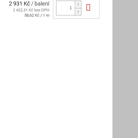
2 931 Kč
/ balení
Do košíku
2 422,31 Kč bez DPH
Měrná
58,62 Kč / 1 m
cena: