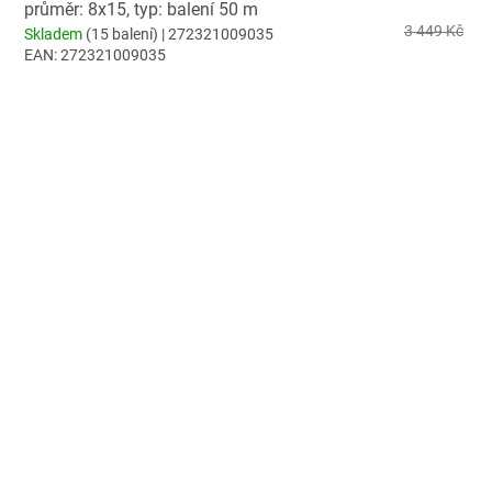
průměr: 8x15, typ: balení 50 m
3 449 Kč
Skladem
(15 balení)
| 272321009035
EAN:
272321009035