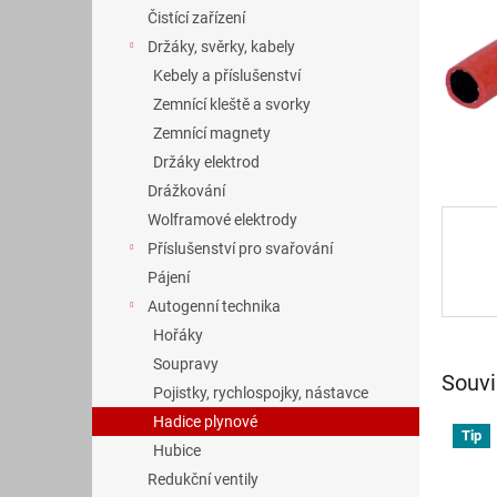
n
Čistící zařízení
e
Držáky, svěrky, kabely
l
Kebely a příslušenství
Zemnící kleště a svorky
Zemnící magnety
Držáky elektrod
Drážkování
Wolframové elektrody
Příslušenství pro svařování
Pájení
Autogenní technika
Hořáky
Soupravy
Souvi
Pojistky, rychlospojky, nástavce
Hadice plynové
Tip
Hubice
Redukční ventily