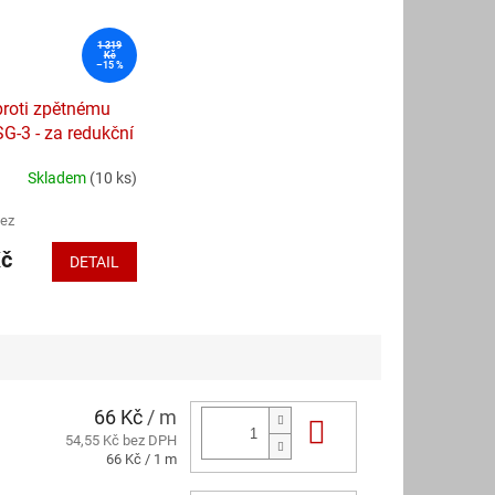
1 319
Kč
–15 %
proti zpětnému
SG-3 - za redukční
Skladem
(10 ks)
bez
Kč
DETAIL
66 Kč
/ m
Do košíku
54,55 Kč bez DPH
Měrná
66 Kč / 1 m
cena: