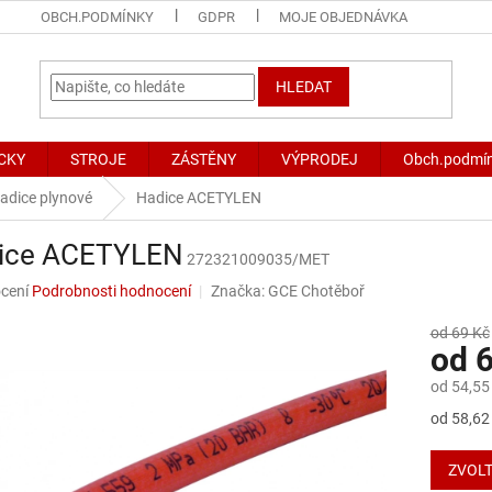
OBCH.PODMÍNKY
GDPR
MOJE OBJEDNÁVKA
HLEDAT
CKY
STROJE
ZÁSTĚNY
VÝPRODEJ
Obch.podmí
adice plynové
Hadice ACETYLEN
ice ACETYLEN
272321009035/MET
né
cení
Podrobnosti hodnocení
Značka:
GCE Chotěboř
ní
u
od 69 Kč
od
6
od
54,55
Měrná
od 58,62
ek.
cena:
ZVOLT