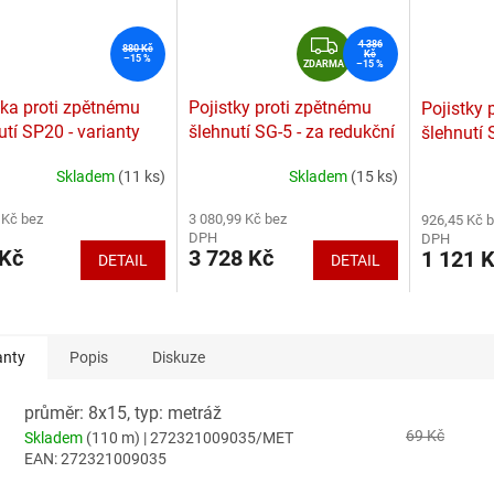
Z
4 386
880 Kč
Kč
–15 %
D
ZDARMA
–15 %
A
tka proti zpětnému
Pojistky proti zpětnému
Pojistky 
R
utí SP20 - varianty
šlehnutí SG-5 - za redukční
šlehnutí 
M
ventil
ventil
A
Skladem
(11 ks)
Skladem
(15 ks)
rné
Průměrné
Průměrné
cení
hodnocení
hodnocení
 Kč bez
3 080,99 Kč bez
926,45 Kč 
ktu
produktu
produktu
DPH
DPH
je
je
 Kč
3 728 Kč
1 121 
DETAIL
DETAIL
4,7
4,6
z
z
5
5
ček.
hvězdiček.
hvězdiček.
anty
Popis
Diskuze
průměr: 8x15, typ: metráž
69 Kč
Skladem
(110 m)
| 272321009035/MET
EAN:
272321009035