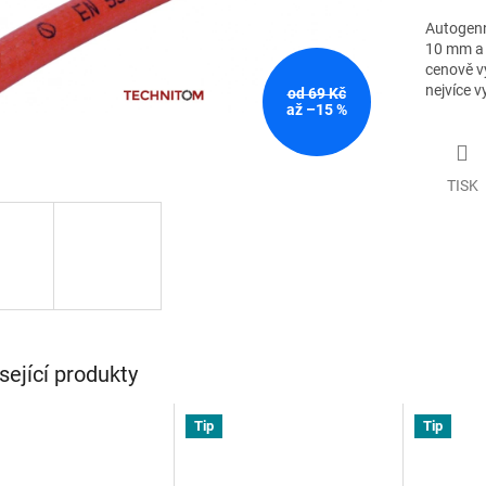
Autogenn
10 mm a 
cenově v
nejvíce v
od 69 Kč
až –15 %
TISK
sející produkty
Tip
Tip