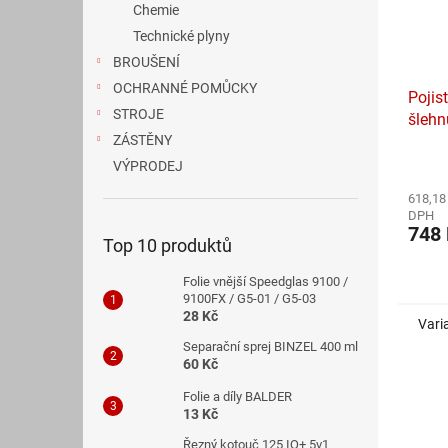
Chemie
Technické plyny
BROUŠENÍ
OCHRANNÉ POMŮCKY
Pojis
STROJE
šlehn
ZÁSTĚNY
Průmě
VÝPRODEJ
hodno
618,18
produ
DPH
je
748
5,0
Top 10 produktů
z
5
Folie vnější Speedglas 9100 /
hvězdi
9100FX / G5-01 / G5-03
28 Kč
Vari
Separační sprej BINZEL 400 ml
60 Kč
Folie a díly BALDER
13 Kč
Řezný kotouč 125 IQ+ 5v1