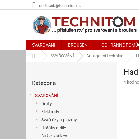
Přejít
sedlacek@technitom.cz
na
obsah
SVAŘOVÁNÍ
BROUŠENÍ
OCHRANNÉ POMŮ
Domů
SVAŘOVÁNÍ
Autogenní technika
H
P
Had
o
Přeskočit
s
Průměr
Kategorie
4 hodno
kategorie
t
hodnoce
r
produkt
SVAŘOVÁNÍ
a
je
Dráty
n
5,0
z
Elektrody
n
5
í
Svářečky a plazmy
hvězdič
p
Hořáky a díly
a
Sušící zařízení