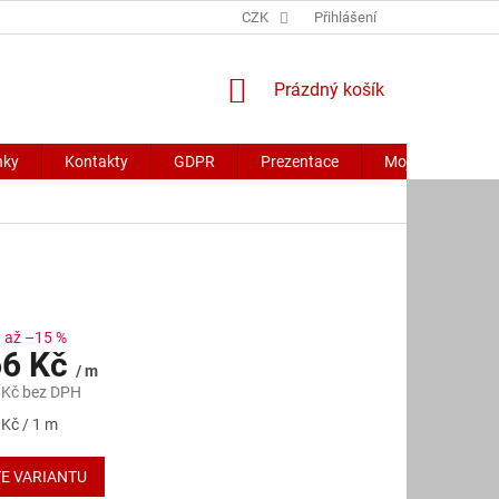
CZK
Přihlášení
NÁKUPNÍ
Prázdný košík
KOŠÍK
nky
Kontakty
GDPR
Prezentace
Moje objednávk
až –15 %
6 Kč
/ m
 Kč
bez DPH
 Kč / 1 m
E VARIANTU