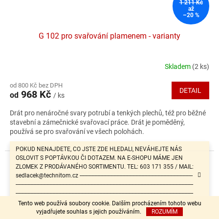
1 211 Kč
až
–20 %
G 102 pro svařování plamenem - varianty
Skladem
(2 ks)
Průměrné
hodnocení
od 800 Kč bez DPH
produktu
DETAIL
968 Kč
od
/ ks
je
5,0
Drát pro nenáročné svary potrubí a tenkých plechů, též pro běžné
z
stavební a zámečnické svařovací práce. Drát je poměděný,
5
používá se pro svařování ve všech polohách.
hvězdiček.
POKUD NENAJDETE, CO JSTE ZDE HLEDALI, NEVÁHEJTE NÁS
OSLOVIT S POPTÁVKOU ČI DOTAZEM. NA E-SHOPU MÁME JEN
ZLOMEK Z PRODÁVANÉHO SORTIMENTU. TEL: 603 171 355 / MAIL:
sedlacek@technitom.cz -----------------------------------------------------------------------------
-------------------------------------------------------------------------------------------------------------------------
-------------------------------------------------------------------------------------------------------------------------
-------------------------------------------------------
Tento web používá soubory cookie. Dalším procházením tohoto webu
vyjadřujete souhlas s jejich používáním.
ROZUMÍM