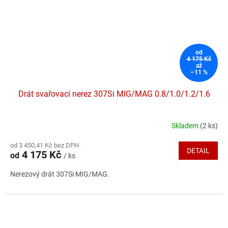
od
4 175 Kč
až
–11 %
Drát svařovací nerez 307Si MIG/MAG 0.8/1.0/1.2/1.6
Skladem
(2 ks)
od 3 450,41 Kč bez DPH
DETAIL
4 175 Kč
od
/ ks
Nerezový drát 307Si MIG/MAG.