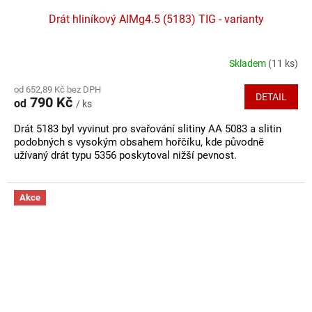
Drát hliníkový AlMg4.5 (5183) TIG - varianty
Skladem
(11 ks)
Průměrné
hodnocení
od 652,89 Kč bez DPH
produktu
DETAIL
790 Kč
od
/ ks
je
5,0
Drát 5183 byl vyvinut pro svařování slitiny AA 5083 a slitin
z
podobných s vysokým obsahem hořčíku, kde původně
5
užívaný drát typu 5356 poskytoval nižší pevnost.
hvězdiček.
Akce