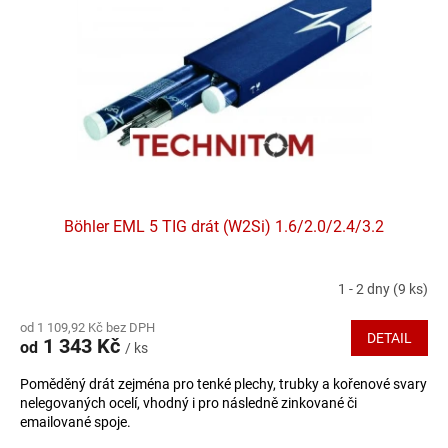
Böhler EML 5 TIG drát (W2Si) 1.6/2.0/2.4/3.2
1 - 2 dny
(9 ks)
od 1 109,92 Kč bez DPH
DETAIL
1 343 Kč
od
/ ks
Poměděný drát zejména pro tenké plechy, trubky a kořenové svary
nelegovaných ocelí, vhodný i pro následně zinkované či
emailované spoje.