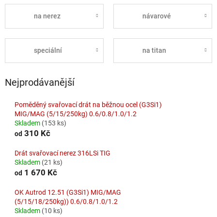
na nerez
návarové
speciální
na titan
Nejprodávanější
Poměděný svařovací drát na běžnou ocel (G3Si1)
MIG/MAG (5/15/250kg) 0.6/0.8/1.0/1.2
Skladem
(153 ks)
310 Kč
od
Drát svařovací nerez 316LSi TIG
Skladem
(21 ks)
1 670 Kč
od
OK Autrod 12.51 (G3Si1) MIG/MAG
(5/15/18/250kg)) 0.6/0.8/1.0/1.2
Skladem
(10 ks)