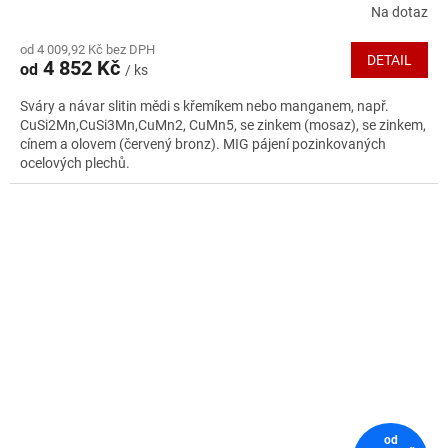
Na dotaz
Průměrné
hodnocení
od 4 009,92 Kč bez DPH
produktu
DETAIL
4 852 Kč
od
/ ks
je
5,0
Sváry a návar slitin mědi s křemíkem nebo manganem, např.
z
CuSi2Mn,CuSi3Mn,CuMn2, CuMn5, se zinkem (mosaz), se zinkem,
5
cínem a olovem (červený bronz). MIG pájení pozinkovaných
hvězdiček.
ocelových plechů.
od