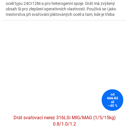
ocelí typu 24Cr12Ni a pro heterogenní spoje. Drát má zvýšený
obsah Si pro zlepšení operativních vlastností. Používá se i jako
mezivrstva při svařování plátovaných ocelí a tam, kde je třeba
odolnost vůči žáru až do 1000°C.
od
666 Kč
až
–40 %
Drát svařovací nerez 316LSi MIG/MAG (1/5/15kg)
0.8/1.0/1.2