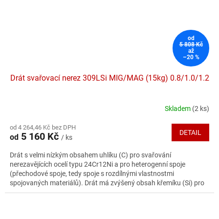
od
5 808 Kč
až
–20 %
Drát svařovací nerez 309LSi MIG/MAG (15kg) 0.8/1.0/1.2
Skladem
(2 ks)
Průměrné
hodnocení
od 4 264,46 Kč bez DPH
produktu
DETAIL
5 160 Kč
od
/ ks
je
4,5
Drát s velmi nízkým obsahem uhlíku (C) pro svařování
z
nerezavějících ocelí typu 24Cr12Ni a pro heterogenní spoje
5
(přechodové spoje, tedy spoje s rozdílnými vlastnostmi
hvězdiček.
spojovaných materiálů). Drát má zvýšený obsah křemíku (Si) pro
zlepšení operativních vlastností. Používá se i jako mezivrstva při
svařování plátovaných ocelí a tam, kde je potřebná odolnost vůči
žáru až do 1000°C.