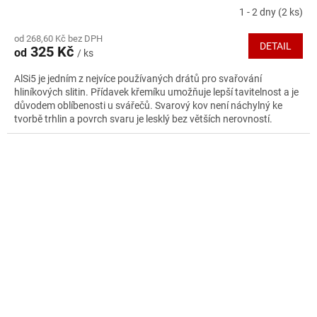
1 - 2 dny
(2 ks)
Průměrné
hodnocení
od 268,60 Kč bez DPH
produktu
DETAIL
325 Kč
od
/ ks
je
5,0
AlSi5 je jedním z nejvíce používaných drátů pro svařování
z
hliníkových slitin. Přídavek křemíku umožňuje lepší tavitelnost a je
5
důvodem oblíbenosti u svářečů. Svarový kov není náchylný ke
hvězdiček.
tvorbě trhlin a povrch svaru je lesklý bez větších nerovností.
Tepelně se nezpracovává. Nedoporučuje se však pro svařence s
potřebou povrchové úpravy. Je doporučován předehřev 150 -
200°C. Interpass teplota 150°C.