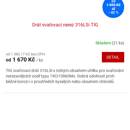
od
1 855 Kč
až
–42 %
Drát svařovací nerez 316LSi TIG
Skladem
(21 ks)
Průměrné
hodnocení
od 1 380,17 Kč bez DPH
produktu
DETAIL
1 670 Kč
od
/ ks
je
5,0
TIG svařovací drát 316LSi s nízkým obsahem uhlíku pro svařování
z
nerezavějících ocelí typu 19Cr10Ni3Mo. Dobrá odolnost proti
5
běžné korozi i v prostředích kyselých nebo obsahem chloridů.
hvězdiček.