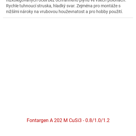
nízkolegovaných ocelí bez ochranného plynu ve všech polohách.
5
Rychle tuhnoucí struska, hladký svar. Zejména pro montáže s
hvězdiček.
nižšími nároky na vrubovou houževnatost a pro hobby použití.
Fontargen A 202 M CuSi3 - 0.8/1.0/1.2