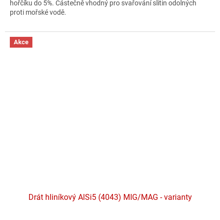
hořčíku do 5%. Částečně vhodný pro svařování slitin odolných
5
proti mořské vodě.
hvězdiček.
Akce
Drát hliníkový AlSi5 (4043) MIG/MAG - varianty