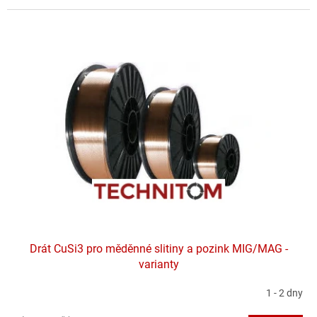
Drát CuSi3 pro měděnné slitiny a pozink MIG/MAG -
varianty
1 - 2 dny
Průměrné
hodnocení