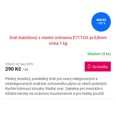
435 Kč
–33 %
Drát trubičkový s vlastní ochranou E71T-GS pr.0,8mm
cívka 1 kg
Skladem
(9 ks)
239,67 Kč bez DPH
Do košíku
290 Kč
/ ks
Plněný, bezešvý, poměděný drát pro svary nelegovaných a
nízkolegovaných ocelí bez ochranného plynu ve všech polohách.
Rychle tuhnoucí struska, hladký svar. Zejména pro montáže s
nižšími nároky na vrubovou houževnatost a pro hobby použití.