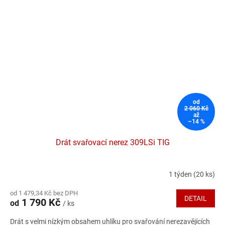
od
2 060 Kč
až
–14 %
Drát svařovací nerez 309LSi TIG
1 týden
(20 ks)
od 1 479,34 Kč bez DPH
DETAIL
1 790 Kč
od
/ ks
Drát s velmi nízkým obsahem uhlíku pro svařování nerezavějících