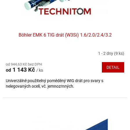
k
t
ů
Böhler EMK 6 TIG drát (W3Si) 1.6/2.0/2.4/3.2
1 - 2 dny
(9 ks)
od 944,63 Kč bez DPH
DETAIL
1 143 Kč
od
/ ks
Univerzálně použitelný poměděný WIG drát pro svary s
nelegovaných ocelí, vč. jemnozrnných.