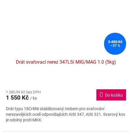
2 480 Kč
–37 %
Drát svařovací nerez 347LSi MIG/MAG 1.0 (5kg)
1 280,99 Kč bez DPH
Do košíku
1 550 Kč
/ ks
Drát typu 18Cr8Ni stabilizovaný niobem pro svařování
nerezavějících ocelí odpovídajících AISI 347, AISI 321. Svarový kov
je odolný proti MKK.