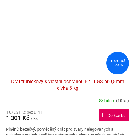
1 691 Kč
–23 %
Drát trubičkový s vlastní ochranou E71T-GS pr.0,8mm
cívka 5 kg
Skladem
(10 ks)
Průměrné
hodnocení
1 075,21 Kč bez DPH
produktu
Do košíku
1 301 Kč
je
/ ks
5,0
Plněný, bezešvý, poměděný drát pro svary nelegovaných a
z