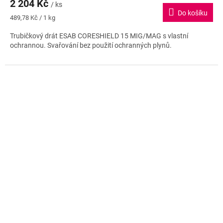
2 204 Kč
/ ks
je
Do košíku
3,5
Měrná
489,78 Kč / 1 kg
z
cena:
5
Trubičkový drát ESAB CORESHIELD 15 MIG/MAG s vlastní
hvězdiček.
ochrannou. Svařování bez použití ochranných plynů.