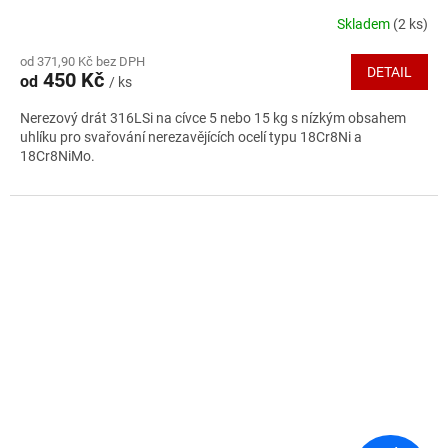
Skladem
(2 ks)
Průměrné
hodnocení
od 371,90 Kč bez DPH
produktu
DETAIL
450 Kč
od
/ ks
je
5,0
Nerezový drát 316LSi na cívce 5 nebo 15 kg s nízkým obsahem
z
uhlíku pro svařování nerezavějících ocelí typu 18Cr8Ni a
5
18Cr8NiMo.
hvězdiček.