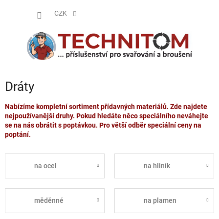
Přejít
NÁKUP
na
CZK
obsah
KOŠÍK
Dráty
Nabízíme kompletní sortiment přídavných materiálů. Zde najdete
nejpoužívanější druhy. Pokud hledáte něco speciálního neváhejte
se na nás obrátit s poptávkou. Pro větší odběr speciální ceny na
poptání.
na ocel
na hliník
měděnné
na plamen