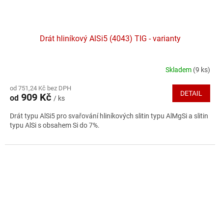
Drát hliníkový AlSi5 (4043) TIG - varianty
Skladem
(9 ks)
Průměrné
hodnocení
od 751,24 Kč bez DPH
produktu
DETAIL
909 Kč
od
/ ks
je
4,3
Drát typu AlSi5 pro svařování hliníkových slitin typu AlMgSi a slitin
z
typu AlSi s obsahem Si do 7%.
5
hvězdiček.