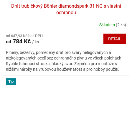
Drát trubičkový Böhler diamondspark 31 NG s vlastní
ochranou
Skladem
(2 ks)
Průměrné
hodnocení
od 647,93 Kč bez DPH
produktu
DETAIL
784 Kč
od
/ ks
je
4,0
Plněný, bezešvý, poměděný drát pro svary nelegovaných a
z
nízkolegovaných ocelí bez ochranného plynu ve všech polohách.
5
Rychle tuhnoucí struska, hladký svar. Zejména pro montáže s
hvězdiček.
nižšími nároky na vrubovou houževnatost a pro hobby použití.
Dodáván průměr 0,9-1,0-1,2.
Tip