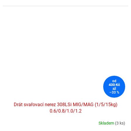
5
hvězdiček.
od
430 Kč
až
–33 %
Drát svařovací nerez 308LSi MIG/MAG (1/5/15kg)
0.6/0.8/1.0/1.2
Skladem
(3 ks)
Průměrné
hodnocení