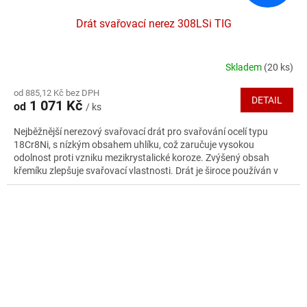
Drát svařovací nerez 308LSi TIG
Skladem
(20 ks)
Průměrné
hodnocení
od 885,12 Kč bez DPH
produktu
DETAIL
1 071 Kč
od
/ ks
je
5,0
Nejběžnější nerezový svařovací drát pro svařování ocelí typu
z
18Cr8Ni, s nízkým obsahem uhlíku, což zaručuje vysokou
5
odolnost proti vzniku mezikrystalické koroze. Zvýšený obsah
hvězdiček.
křemíku zlepšuje svařovací vlastnosti. Drát je široce používán v
chemickém a potravinářském průmyslu pro svařování potrubí a
nádob až do teplot -196°C.