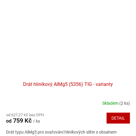
Drát hliníkový AlMg5 (5356) TIG - varianty
Skladem
(2 ks)
Průměrné
hodnocení
od 627,27 Kč bez DPH
produktu
DETAIL
759 Kč
od
/ ks
je
4,4
Drát typu AlMg5 pro svařování hliníkových slitin s obsahem
z