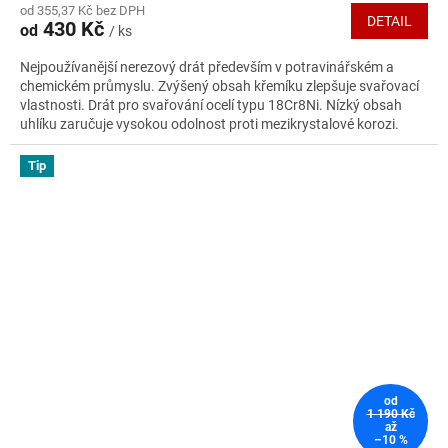
od 355,37 Kč bez DPH
produktu
DETAIL
430 Kč
od
/ ks
je
5,0
Nejpoužívanější nerezový drát především v potravinářském a
z
chemickém průmyslu. Zvýšený obsah křemíku zlepšuje svařovací
5
vlastnosti. Drát pro svařování ocelí typu 18Cr8Ni. Nízký obsah
hvězdiček.
uhlíku zaručuje vysokou odolnost proti mezikrystalové korozi.
Tip
od
1 190 Kč
až
–10 %