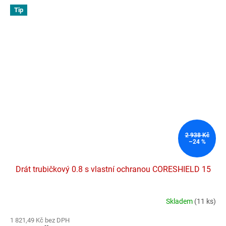
Tip
2 938 Kč
–24 %
Drát trubičkový 0.8 s vlastní ochranou CORESHIELD 15
Skladem
(11 ks)
Průměrné
hodnocení
1 821,49 Kč bez DPH
produktu