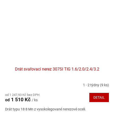
Drát svařovací nerez 307SI TIG 1.6/2.0/2.4/3.2
1 - 2 týdny
(9 ks)
Průměrné
hodnocení
od 1 247,93 Kč bez DPH
produktu
DETAIL
1 510 Kč
od
/ ks
je
5,0
Drát typu 18 8 Mn z vysokolegované nerezové oceli.
z