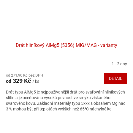
Drát hliníkový AlMg5 (5356) MIG/MAG - varianty
1 - 2 dny
Průměrné
hodnocení
od 271,90 Kč bez DPH
produktu
DETAIL
329 Kč
od
/ ks
je
5,0
Drát typu AlMg5 je nejpoužívanější drát pro svařování hliníkových
z
slitin a je oceňována vysoká pevnost ve smyku získaného
5
svarového kovu. Základní materiály typu 5xxx s obsahem Mg nad
hvězdiček.
3 % mohou být při teplotách vyšších než 65°C náchylné ke
koroznímu praskání.