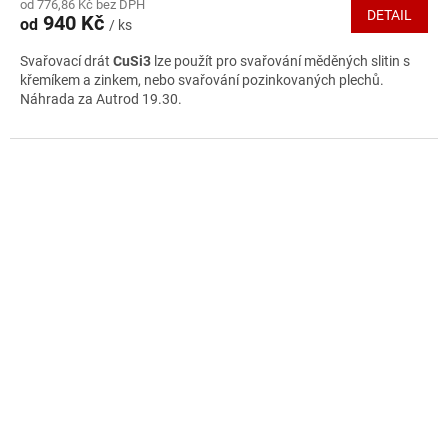
od 776,86 Kč bez DPH
produktu
DETAIL
940 Kč
od
/ ks
je
3,9
Svařovací drát
CuSi3
lze použít pro svařování měděných slitin s
z
křemíkem a zinkem, nebo svařování pozinkovaných plechů.
5
Náhrada za Autrod 19.30.
hvězdiček.