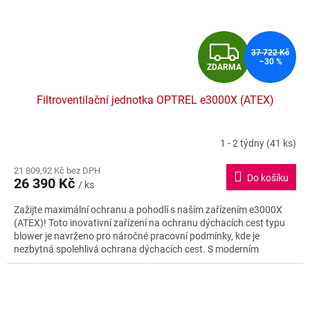
Z
37 722 Kč
–30 %
ZDARMA
D
Filtroventilační jednotka OPTREL e3000X (ATEX)
A
R
1 - 2 týdny
(41 ks)
Průměrné
hodnocení
M
21 809,92 Kč bez DPH
produktu
Do košíku
26 390 Kč
je
/ ks
A
5,0
Zažijte maximální ochranu a pohodlí s naším zařízením e3000X
z
(ATEX)! Toto inovativní zařízení na ochranu dýchacích cest typu
5
blower je navrženo pro náročné pracovní podmínky, kde je
hvězdiček.
nezbytná spolehlivá ochrana dýchacích cest. S moderním
designem v atraktivní zelené barvě je e3000X ideální volbou pro
profesionály v různých odvětvích. 💚