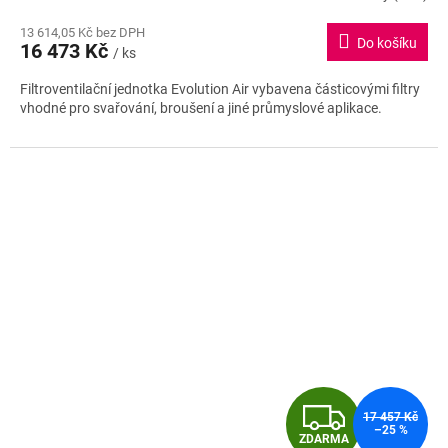
hodnocení
13 614,05 Kč bez DPH
produktu
Do košíku
16 473 Kč
je
/ ks
5,0
Filtroventilační jednotka Evolution Air vybavena částicovými filtry
z
vhodné pro svařování, broušení a jiné průmyslové aplikace.
5
hvězdiček.
Z
17 457 Kč
–25 %
ZDARMA