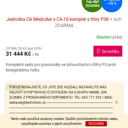
–25 %
ZDARMA
D
Jednotka CA MedicAer s CA-10 komplet s filtry P3R
+ kufr
A
ZDARMA
R
Skladem
(4 ks)
Průměrné
hodnocení
M
25 986,78 Kč bez DPH
produktu
Do košíku
31 444 Kč
je
/ ks
A
5,0
Kompletní sada pro pracovníky ve zdravotnictví s filtry P3 proti
z
biologickému riziku
5
hvězdiček.
Novinka
POKUD NENAJDETE, CO JSTE ZDE HLEDALI, NEVÁHEJTE NÁS
OSLOVIT S POPTÁVKOU ČI DOTAZEM. NA E-SHOPU MÁME JEN
ZLOMEK Z PRODÁVANÉHO SORTIMENTU. TEL: 603 171 355 / MAIL:
sedlacek@technitom.cz -----------------------------------------------------------------------------
-------------------------------------------------------------------------------------------------------------------------
-------------------------------------------------------------------------------------------------------------------------
-------------------------------------------------------
Tento web používá soubory cookie. Dalším procházením tohoto webu
vyjadřujete souhlas s jejich používáním.
ROZUMÍM