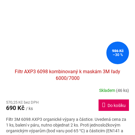
986 Kč
–30 %
Filtr AXP3 6098 kombinovaný k maskám 3M řady
6000/7000
Skladem
(46 ks)
Průměrné
hodnocení
570,25 Kč bez DPH
produktu
Do košíku
690 Kč
je
/ ks
5,0
Filtr 3M 6098 AXP3 organické výpary a částice. Uvedená cena za
z
1 ks, balení v páru, nutno objednat 2 ks. Proti jednosložkovým
5
organickým výparům (bod varu pod 65 °C) a částicím (EN141 a
hvězdiček.