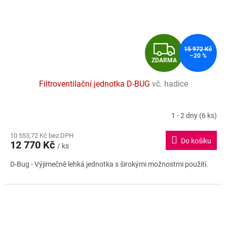
Z
15 972 Kč
–20 %
ZDARMA
D
Filtroventilační jednotka D-BUG
vč. hadice
A
R
1 - 2 dny
(6 ks)
M
10 553,72 Kč bez DPH
Do košíku
12 770 Kč
/ ks
A
D-Bug - Výjimečně lehká jednotka s širokými možnostmi použití.