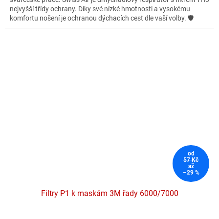
5
nejvyšší třídy ochrany. Díky své nízké hmotnosti a vysokému
hvězdiček.
komfortu nošení je ochranou dýchacích cest dle vaší volby.
🛡️
od
57 Kč
až
–29 %
Filtry P1 k maskám 3M řady 6000/7000