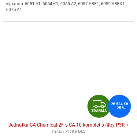
výparům: 6051 A1, 6054 K1, 6055 A2, 6057 ABE1, 6059 ABEK1,
5
6075 A1
hvězdiček.
Z
26 584 Kč
–25 %
ZDARMA
D
Jednotka CA Chemical 2F s CA-10 komplet s filtry P3R
+
A
taška ZDARMA