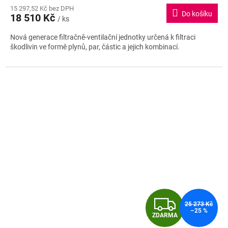
M
15 297,52 Kč bez DPH
produktu
Do košíku
18 510 Kč
je
/ ks
A
5,0
Nová generace filtračně-ventilační jednotky určená k filtraci
z
škodlivin ve formě plynů, par, částic a jejich kombinací.
5
hvězdiček.
Z
25 273 Kč
–25 %
ZDARMA
D