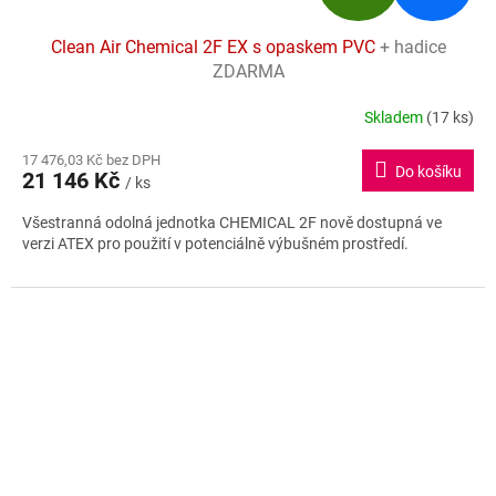
D
Clean Air Chemical 2F EX s opaskem PVC
+ hadice
A
ZDARMA
R
Skladem
(17 ks)
Průměrné
hodnocení
M
17 476,03 Kč bez DPH
produktu
Do košíku
21 146 Kč
je
/ ks
A
5,0
Všestranná odolná jednotka CHEMICAL 2F nově dostupná ve
z
verzi ATEX pro použití v potenciálně výbušném prostředí.
5
hvězdiček.