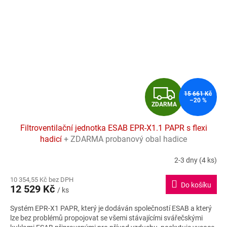
Z
15 661 Kč
–20 %
ZDARMA
D
Filtroventilační jednotka ESAB EPR-X1.1 PAPR s flexi
A
hadicí
+ ZDARMA probanový obal hadice
R
2-3 dny
(4 ks)
Průměrné
hodnocení
M
10 354,55 Kč bez DPH
produktu
Do košíku
12 529 Kč
je
/ ks
A
4,4
Systém EPR-X1 PAPR, který je dodáván společností ESAB a který
z
lze bez problémů propojovat se všemi stávajícími svářečskými
5