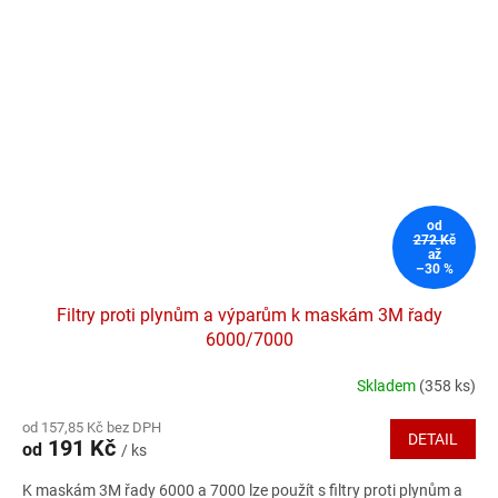
od
272 Kč
až
–30 %
Filtry proti plynům a výparům k maskám 3M řady
6000/7000
Skladem
(358 ks)
Průměrné
hodnocení
od 157,85 Kč bez DPH
produktu
DETAIL
191 Kč
od
/ ks
je
5,0
K maskám 3M řady 6000 a 7000 l
ze použít s filtry proti plynům a
z