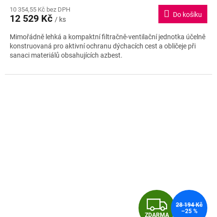
hodnocení
M
10 354,55 Kč bez DPH
produktu
Do košíku
12 529 Kč
je
/ ks
A
5,0
Mimořádně lehká a kompaktní filtračně-ventilační jednotka účelně
z
konstruovaná pro aktivní ochranu dýchacích cest a obličeje při
5
sanaci materiálů obsahujících azbest.
hvězdiček.
Z
28 194 Kč
–25 %
ZDARMA