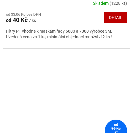
Skladem
(1228 ks)
Průměrné
hodnocení
od 33,06 Kč bez DPH
produktu
DETAIL
40 Kč
od
/ ks
je
5,0
Filtry P1 vhodné k maskám řady 6000 a 7000 výrobce 3M.
z
Uvedená cena za 1 ks, minimální objednací množství 2 ks !
5
hvězdiček.
od
96 Kč
až