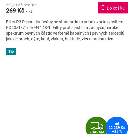
222,31 Kč bez DPH
produktu
Do košíku
269 Kč
je
/ ks
5,0
Filtry P3 R jsou dodávány se standardním připojovacím závitem
z
RD40×1/7“ dle EN 148-1. Filtry proti částicím zachycují široké
5
spektrum pevných částic ve formě kapalných i pevných aerosolů
hvězdiček.
jako je prach, dým, kouř, vlákna, bakterie,
viry
a radioaktivní
částice.
Tip
Z
od
22 239 Kč
–25 %
ZDARMA