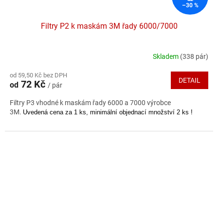
–30 %
Filtry P2 k maskám 3M řady 6000/7000
Skladem
(338 pár)
Průměrné
hodnocení
od 59,50 Kč bez DPH
produktu
DETAIL
72 Kč
od
/ pár
je
5,0
Filtry P3 vhodné k maskám řady 6000 a 7000 výrobce
z
3M.
Uvedená cena za 1 ks, minimální objednací množství 2 ks !
5
hvězdiček.