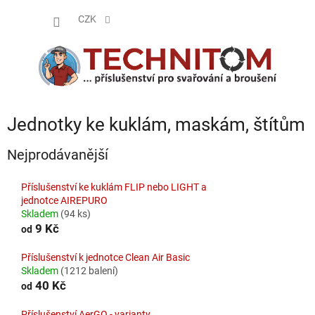
Přejít
NÁKUP
na
CZK
obsah
KOŠÍK
Jednotky ke kuklám, maskám, štítům
Nejprodávanější
Příslušenství ke kuklám FLIP nebo LIGHT a
jednotce AIREPURO
Skladem
(94 ks)
9 Kč
od
Příslušenství k jednotce Clean Air Basic
Skladem
(1212 balení)
40 Kč
od
Příslušenství AerGO - varianty