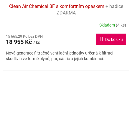
Clean Air Chemical 3F s komfortním opaskem
+ hadice
A
ZDARMA
R
Skladem
(4 ks)
Průměrné
hodnocení
M
15 665,29 Kč bez DPH
produktu
Do košíku
18 955 Kč
je
/ ks
A
4,9
Nová generace filtračně-ventilační jednotky určená k filtraci
z
škodlivin ve formě plynů, par, částic a jejich kombinací.
5
hvězdiček.