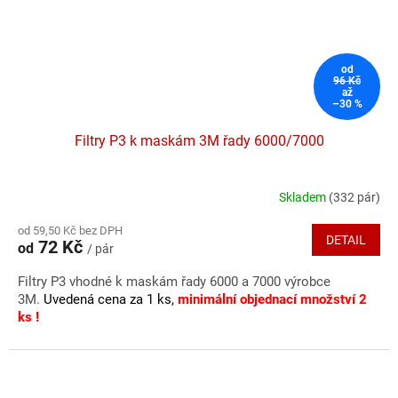
od
96 Kč
až
–30 %
Filtry P3 k maskám 3M řady 6000/7000
Skladem
(332 pár)
Průměrné
hodnocení
od 59,50 Kč bez DPH
produktu
DETAIL
72 Kč
od
/ pár
je
4,1
Filtry P3 vhodné k maskám řady 6000 a 7000 výrobce
z
3M.
Uvedená cena za 1 ks,
minimální objednací množství 2
5
ks !
hvězdiček.