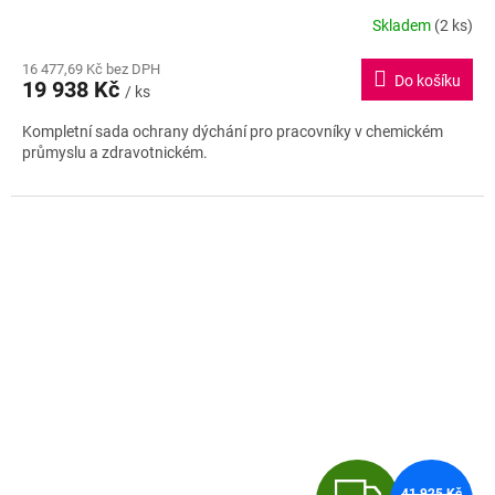
R
Skladem
(2 ks)
M
16 477,69 Kč bez DPH
Do košíku
19 938 Kč
/ ks
A
Kompletní sada ochrany dýchání pro pracovníky v chemickém
průmyslu a zdravotnickém.
Z
41 925 Kč