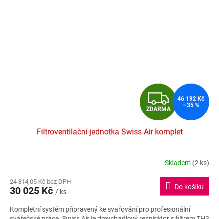
Z
46 192 Kč
–35 %
ZDARMA
D
Filtroventilační jednotka Swiss Air komplet
A
R
Skladem
(2 ks)
Průměrné
hodnocení
M
24 814,05 Kč bez DPH
produktu
Do košíku
30 025 Kč
je
/ ks
A
4,6
Kompletní systém připravený ke svařování pro profesionální
z
svářečské práce. Swiss Air je dmychadlový respirátor s filtrem TH3