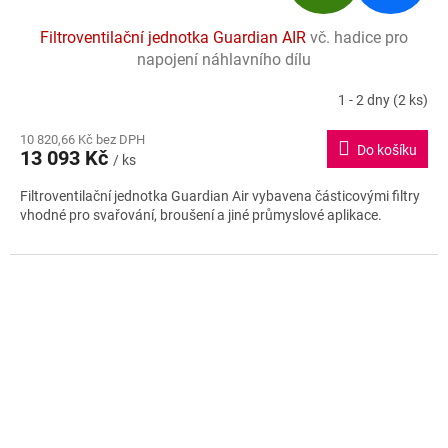
D
Filtroventilační jednotka Guardian AIR
vč. hadice pro
A
napojení náhlavního dílu
R
1 - 2 dny
(2 ks)
M
10 820,66 Kč bez DPH
Do košíku
13 093 Kč
/ ks
A
Filtroventilační jednotka Guardian Air vybavena částicovými filtry
vhodné pro svařování, broušení a jiné průmyslové aplikace.