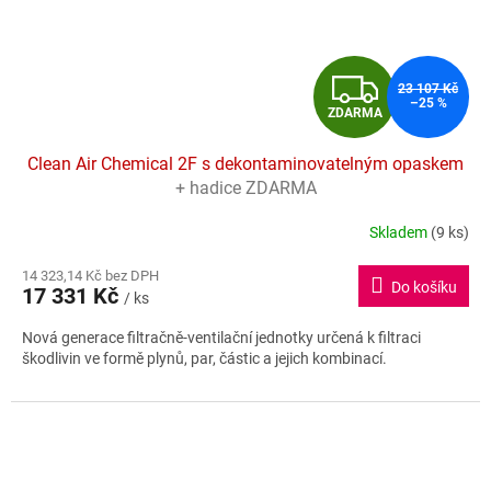
Z
23 107 Kč
–25 %
ZDARMA
D
Clean Air Chemical 2F s dekontaminovatelným opaskem
A
+ hadice ZDARMA
R
Skladem
(9 ks)
Průměrné
hodnocení
M
14 323,14 Kč bez DPH
produktu
Do košíku
17 331 Kč
je
/ ks
A
4,8
Nová generace filtračně-ventilační jednotky určená k filtraci
z
škodlivin ve formě plynů, par, částic a jejich kombinací.
5
hvězdiček.