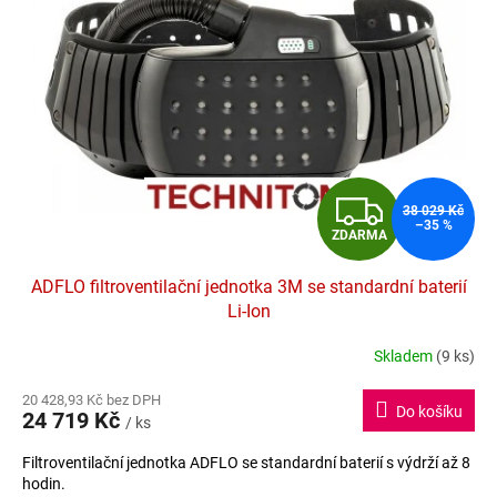
Z
38 029 Kč
–35 %
ZDARMA
D
ADFLO filtroventilační jednotka 3M se standardní baterií
A
Li-Ion
R
Skladem
(9 ks)
Průměrné
hodnocení
M
20 428,93 Kč bez DPH
produktu
Do košíku
24 719 Kč
je
/ ks
A
4,8
Filtroventilační jednotka ADFLO se standardní baterií s výdrží až 8
z
hodin.
5