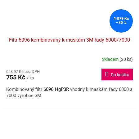
1 079 Kč
–30 %
Filtr 6096 kombinovaný k maskám 3M řady 6000/7000
Skladem
(20 ks)
Průměrné
hodnocení
623,97 Kč bez DPH
produktu
Do košíku
755 Kč
je
/ ks
5,0
Kombinovaný filtr
6096 HgP3R
vhodný k maskám řady 6000 a
z
7000 výrobce 3M.
5
hvězdiček.