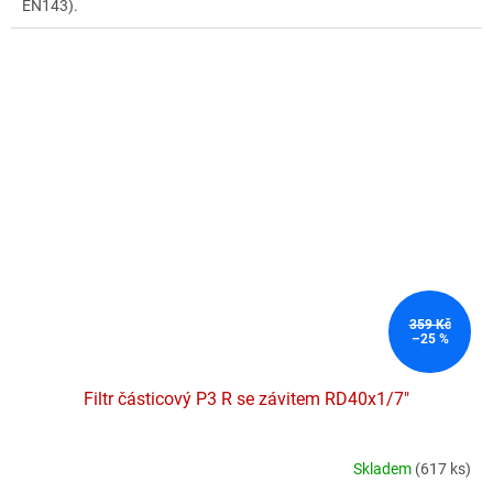
EN143).
359 Kč
–25 %
Filtr částicový P3 R se závitem RD40x1/7"
Skladem
(617 ks)
Průměrné
hodnocení