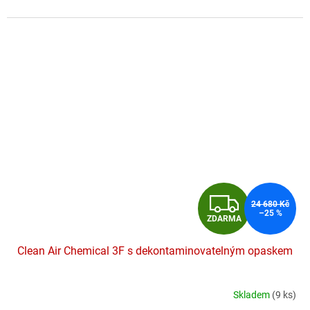
hvězdiček.
Z
24 680 Kč
–25 %
ZDARMA
D
Clean Air Chemical 3F s dekontaminovatelným opaskem
A
R
Skladem
(9 ks)
Průměrné
hodnocení