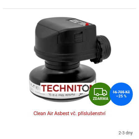
hvězdiček.
Z
16 705 Kč
–25 %
ZDARMA
D
Clean Air Asbest vč. příslušenství
A
R
2-3 dny
Průměrné