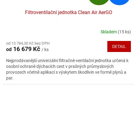
D
Filtroventilační jednotka Clean Air AerGO
A
R
Skladem
(15 ks)
Průměrné
hodnocení
M
od 13 784,30 Kč bez DPH
produktu
DETAIL
16 679 Kč
od
/ ks
je
A
4,7
Nejprodávanější univerzální filtračně-ventilační jednotka určená k
z
osobní ochraně dýchacích cest v prašných průmyslových
5
provozech včetně aplikací s výskytem škodlivin ve formě plynů a
hvězdiček.
par.