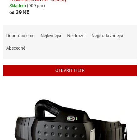
Skladem
(909 pár)
39 Kč
od
Ř
a
Doporučujeme
Nejlevnější
Nejdražší
Nejprodávanější
z
e
Abecedně
n
í
p
OTEVŘÍT FILTR
r
o
V
d
ý
u
p
k
i
t
s
ů
p
r
o