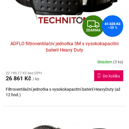
d
u
k
t
Z
ů
41 325 Kč
–35 %
ZDARMA
D
ADFLO filtroventilační jednotka 3M s vysokokapacitní
A
baterií Heavy Duty
R
Skladem
(3 ks)
Průměrné
hodnocení
M
22 199,17 Kč bez DPH
produktu
Do košíku
26 861 Kč
je
/ ks
A
5,0
Filtroventilační jednotka s vysokokapacitní baterií HeavyDuty (až
z
12 hod.)
5
hvězdiček.