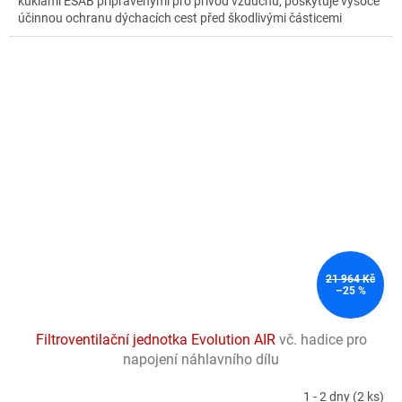
kuklami ESAB připravenými pro přívod vzduchu, poskytuje vysoce
hvězdiček.
účinnou ochranu dýchacích cest před škodlivými částicemi
obsaženými ve výparech vznikajících při svařování.
21 964 Kč
–25 %
Filtroventilační jednotka Evolution AIR
vč. hadice pro
napojení náhlavního dílu
1 - 2 dny
(2 ks)
Průměrné