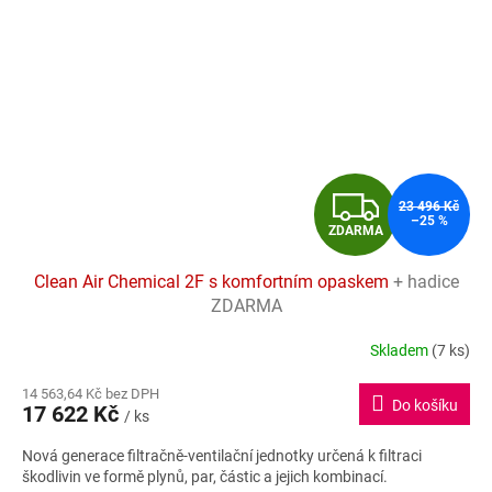
Z
23 496 Kč
–25 %
ZDARMA
D
Clean Air Chemical 2F s komfortním opaskem
+ hadice
A
ZDARMA
R
Skladem
(7 ks)
Průměrné
hodnocení
M
14 563,64 Kč bez DPH
produktu
Do košíku
17 622 Kč
je
/ ks
A
4,8
Nová generace filtračně-ventilační jednotky určená k filtraci
z
škodlivin ve formě plynů, par, částic a jejich kombinací.
5