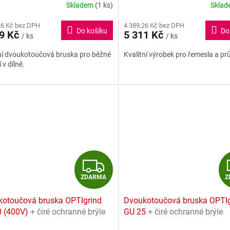
R
Skladem
(1 ks)
Skla
rné
Průměrné
cení
hodnocení
M
26 Kč bez DPH
4 389,26 Kč bez DPH
ktu
produktu
Do košíku
Do
69 Kč
5 311 Kč
/ ks
je
/ ks
A
3,8
ní dvoukotoučová bruska pro běžné
Kvalitní výrobek pro řemesla a pr
z
 v dílně.
5
ček.
hvězdiček.
Z
ZDARMA
Z
D
otoučová bruska OPTIgrind
Dvoukotoučová bruska OPTIg
A
0 (400V)
+ čiré ochranné brýle
GU 25
+ čiré ochranné brýle
RMA
ZDARMA