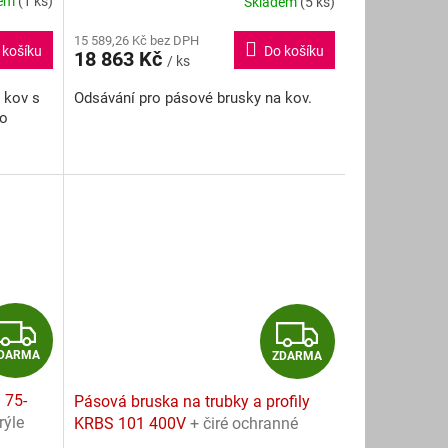
dem
(1 ks)
Skladem
(5 ks)
Průměrné
hodnocení
M
M
15 589,26 Kč bez DPH
produktu
 košíku
Do košíku
18 863 Kč
je
/ ks
A
A
5,0
 kov s
Odsávání pro pásové brusky na kov.
z
ro
5
hvězdiček.
Z
Z
DARMA
ZDARMA
D
D
 75-
Pásová bruska na trubky a profily
A
A
rýle
KRBS 101 400V
+ čiré ochranné
brýle ZDARMA