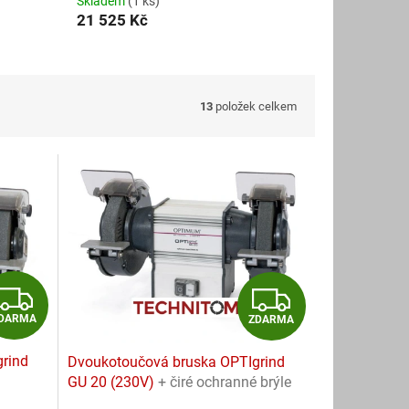
Skladem
(1 ks)
21 525 Kč
13
položek celkem
Z
Z
DARMA
ZDARMA
D
D
rind
Dvoukotoučová bruska OPTIgrind
A
A
GU 20 (230V)
+ čiré ochranné brýle
ZDARMA