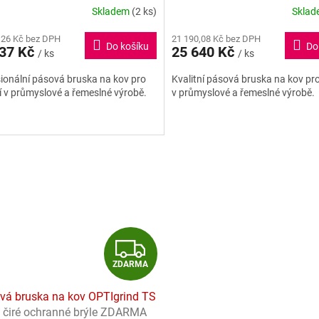
R
Skladem
(2 ks)
Skla
.2024)
rné
cení
M
,26 Kč bez DPH
21 190,08 Kč bez DPH
ktu
Do košíku
Do
237 Kč
25 640 Kč
/ ks
/ ks
A
ionální pásová bruska na kov pro
Kvalitní pásová bruska na kov pro
í v průmyslové a řemeslné výrobě.
v průmyslové a řemeslné výrobě.
ček.
Z
ZDARMA
D
ová bruska na kov OPTIgrind TS
A
 čiré ochranné brýle ZDARMA