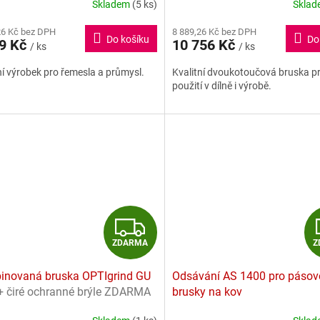
R
Skladem
(5 ks)
Skla
rné
cení
M
26 Kč bez DPH
8 889,26 Kč bez DPH
ktu
Do košíku
Do
89 Kč
10 756 Kč
/ ks
/ ks
A
ní výrobek pro řemesla a průmysl.
Kvalitní dvoukotoučová bruska p
použití v dílně i výrobě.
ček.
Z
ZDARMA
Z
D
inovaná bruska OPTIgrind GU
Odsávání AS 1400 pro pásov
A
+ čiré ochranné brýle ZDARMA
brusky na kov
R