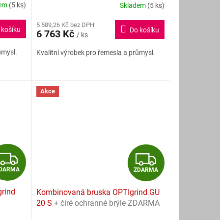
R
R
dem
(5 ks)
Skladem
(5 ks)
M
M
5 589,26 Kč bez DPH
 košíku
Do košíku
6 763 Kč
/ ks
A
A
ůmysl.
Kvalitní výrobek pro řemesla a průmysl.
Akce
Z
Z
DARMA
ZDARMA
D
D
rind
Kombinovaná bruska OPTIgrind GU
A
A
20 S
+ čiré ochranné brýle ZDARMA