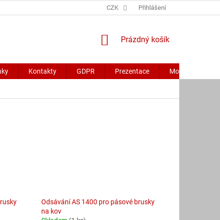
CZK
Přihlášení
NÁKUPNÍ
Prázdný košík
KOŠÍK
nky
Kontakty
GDPR
Prezentace
Moje objednávk
brusky
Odsávání AS 1400 pro pásové brusky
na kov