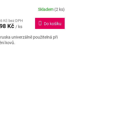
R
Skladem
(2 ks)
rné
cení
M
26 Kč bez DPH
ktu
Do košíku
998 Kč
/ ks
A
bruska univerzálně použitelná při
ní kovů.
ček.
O
v
l
á
d
a
c
í
p
r
v
k
y