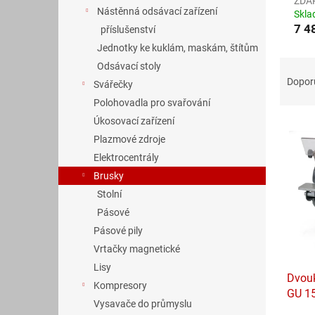
n
ZDA
Nástěnná odsávací zařízení
Skl
e
7 4
příslušenství
l
Jednotky ke kuklám, maskám, štítům
Ř
Odsávací stoly
a
Dopor
Svářečky
z
Polohovadla pro svařování
e
Úkosovací zařízení
V
n
ý
Plazmové zdroje
í
p
p
Elektrocentrály
i
r
Brusky
s
o
Stolní
p
d
Pásové
r
u
Pásové pily
o
k
d
t
Vrtačky magnetické
u
ů
Lisy
Dvouk
k
Kompresory
GU 1
t
Vysavače do průmyslu
ZDA
ů