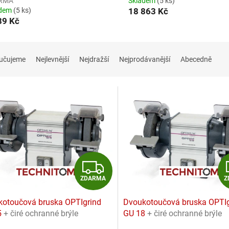
RMA
Skladem
(5 ks)
adem
(5 ks)
18 863 Kč
89 Kč
učujeme
Nejlevnější
Nejdražší
Nejprodávanější
Abecedně
Z
ZDARMA
Z
D
otoučová bruska OPTIgrind
Dvoukotoučová bruska OPTIg
A
5
+ čiré ochranné brýle
GU 18
+ čiré ochranné brýle
RMA
ZDARMA