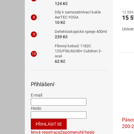
Průmě
124 Kč
hodno
12 889
Díly k samozatmívací kukle
produ
15 
AerTEC YOGA
je
10 Kč
5,0
Univer
z
Defektoskopické spreje 400ml
5
239 Kč
hvězdi
Fíbrový kotouč 1182C
125/P36/60/80+ Cubitron 3 -
ocel
62 Kč
Přihlášení
E-mail
Heslo
Páso
PŘIHLÁSIT SE
200-
Nová registrace
Zapomenuté heslo
nebo 