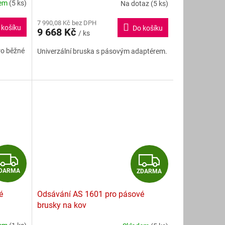
R
R
dem
(5 ks)
Na dotaz
(5 ks)
Průměrné
hodnocení
M
M
7 990,08 Kč bez DPH
produktu
 košíku
Do košíku
9 668 Kč
je
/ ks
A
A
5,0
ro běžné
Univerzální bruska s pásovým adaptérem.
z
5
hvězdiček.
Z
Z
DARMA
ZDARMA
D
D
é
Odsávání AS 1601 pro pásové
A
A
brusky na kov
R
R