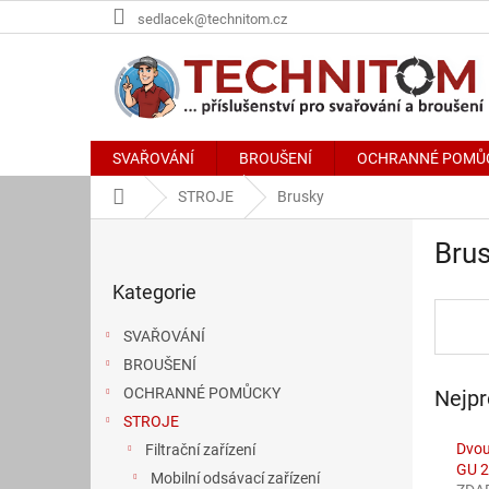
Přejít
sedlacek@technitom.cz
na
obsah
SVAŘOVÁNÍ
BROUŠENÍ
OCHRANNÉ POMŮ
Domů
STROJE
Brusky
P
Bru
o
Přeskočit
s
Kategorie
kategorie
t
r
SVAŘOVÁNÍ
a
BROUŠENÍ
n
OCHRANNÉ POMŮCKY
Nejpr
n
í
STROJE
p
Dvou
Filtrační zařízení
a
GU 2
Mobilní odsávací zařízení