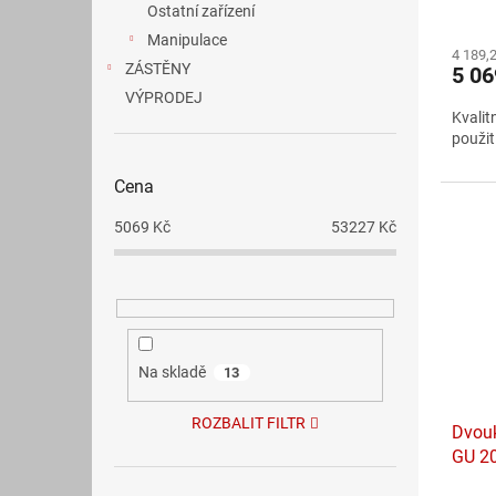
Ostatní zařízení
Průmě
hodno
Manipulace
4 189,
produ
ZÁSTĚNY
5 0
je
VÝPRODEJ
5,0
Kvalit
z
použití
5
hvězdi
Cena
5069
Kč
53227
Kč
Na skladě
13
ROZBALIT FILTR
Dvouk
GU 2
ZDA