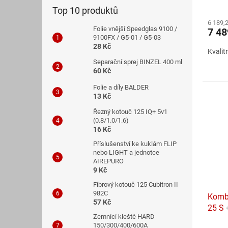
Průmě
Top 10 produktů
hodno
6 189,
produ
Folie vnější Speedglas 9100 /
7 4
je
9100FX / G5-01 / G5-03
4,0
28 Kč
Kvalit
z
Separační sprej BINZEL 400 ml
5
60 Kč
hvězdi
Folie a díly BALDER
13 Kč
Řezný kotouč 125 IQ+ 5v1
(0.8/1.0/1.6)
16 Kč
Příslušenství ke kuklám FLIP
nebo LIGHT a jednotce
AIREPURO
9 Kč
Fíbrový kotouč 125 Cubitron II
982C
Komb
57 Kč
25 S
Zemnící kleště HARD
150/300/400/600A