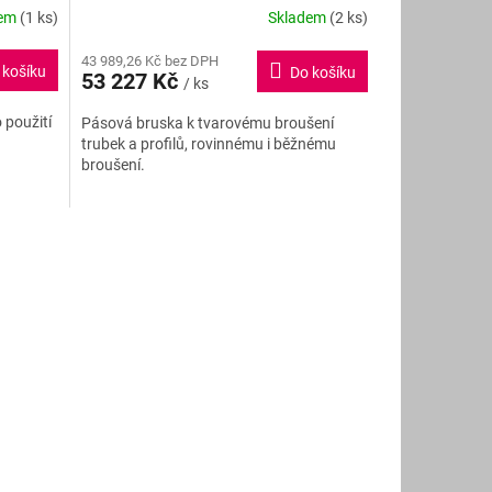
R
R
dem
(1 ks)
Skladem
(2 ks)
M
M
43 989,26 Kč bez DPH
 košíku
Do košíku
53 227 Kč
/ ks
A
A
 použití
Pásová bruska k tvarovému broušení
trubek a profilů, rovinnému i běžnému
broušení.