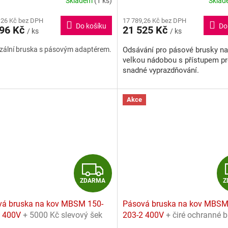
Skladem
(1 ks)
Skla
rné
Průměrné
cení
hodnocení
M
,26 Kč bez DPH
17 789,26 Kč bez DPH
ktu
produktu
Do košíku
Do
596 Kč
21 525 Kč
/ ks
je
/ ks
A
5,0
zální bruska s pásovým adaptérem.
Odsávání pro pásové brusky na
z
velkou nádobou s přístupem p
5
ček.
hvězdiček.
snadné vyprazdňování.
Akce
Z
ZDARMA
Z
D
vá bruska na kov MBSM 150-
Pásová bruska na kov MBSM
A
2 400V
+ 5000 Kč slevový šek
203-2 400V
+ čiré ochranné b
sleva ve stejné hodnotě !!! (do
ZDARMA