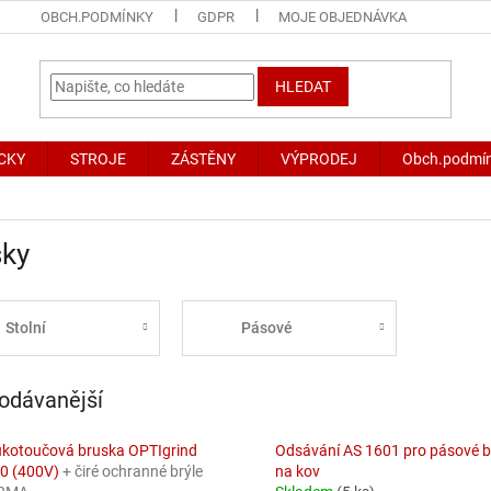
OBCH.PODMÍNKY
GDPR
MOJE OBJEDNÁVKA
HLEDAT
CKY
STROJE
ZÁSTĚNY
VÝPRODEJ
Obch.podmí
sky
Stolní
Pásové
odávanější
kotoučová bruska OPTIgrind
Odsávání AS 1601 pro pásové 
0 (400V)
+ čiré ochranné brýle
na kov