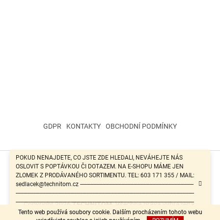
GDPR
KONTAKTY
OBCHODNÍ PODMÍNKY
POKUD NENAJDETE, CO JSTE ZDE HLEDALI, NEVÁHEJTE NÁS
OSLOVIT S POPTÁVKOU ČI DOTAZEM. NA E-SHOPU MÁME JEN
Vytvořil Shoptet
ZLOMEK Z PRODÁVANÉHO SORTIMENTU. TEL: 603 171 355 / MAIL:
sedlacek@technitom.cz -----------------------------------------------------------------------------
-------------------------------------------------------------------------------------------------------------------------
-------------------------------------------------------------------------------------------------------------------------
Copyright 2026
TECHNITOM
. Všechna práva vyhrazena.
-------------------------------------------------------
Tento web používá soubory cookie. Dalším procházením tohoto webu