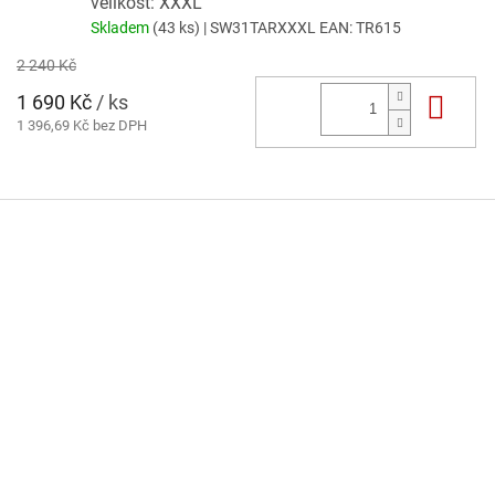
velikost: XXXL
Skladem
(43 ks)
| SW31TARXXXL
EAN:
TR615
2 240 Kč
1 690 Kč
/ ks
Do 
1 396,69 Kč bez DPH
Z
á
p
a
t
í