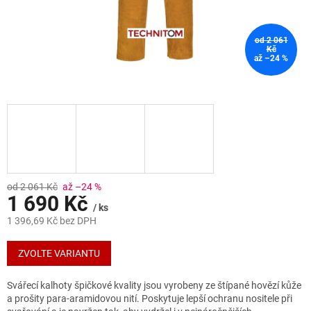
od 2 061
Kč
až –24 %
od 2 061 Kč
až –24 %
1 690 Kč
/ ks
1 396,69 Kč bez DPH
Měrná
cena:
ZVOLTE VARIANTU
Svářecí kalhoty špičkové kvality jsou vyrobeny ze štípané hovězí kůže
a prošity para-aramidovou nití. Poskytuje lepší ochranu nositele při