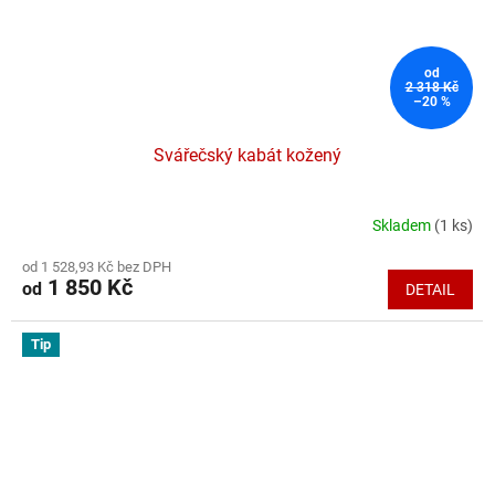
od
2 318 Kč
–20 %
Svářečský kabát kožený
Skladem
(1 ks)
Průměrné
hodnocení
od 1 528,93 Kč bez DPH
produktu
1 850 Kč
od
DETAIL
je
5,0
z
Tip
5
hvězdiček.