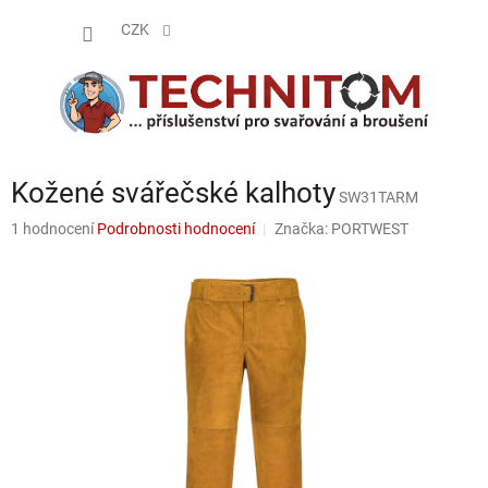
Přejít
NÁKUP
na
CZK
obsah
KOŠÍK
Kožené svářečské kalhoty
SW31TARM
Průměrné
1 hodnocení
Podrobnosti hodnocení
Značka:
PORTWEST
hodnocení
produktu
je
5,0
z
5
hvězdiček.