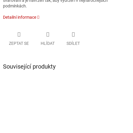
svařování a je navržen tak, aby vydržel i v nejnáročnějších
podmínkách.
Detailní informace
ZEPTAT SE
HLÍDAT
SDÍLET
Související produkty