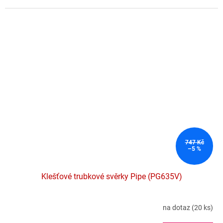
747 Kč
–5 %
Klešťové trubkové svěrky Pipe (PG635V)
na dotaz
(20 ks)