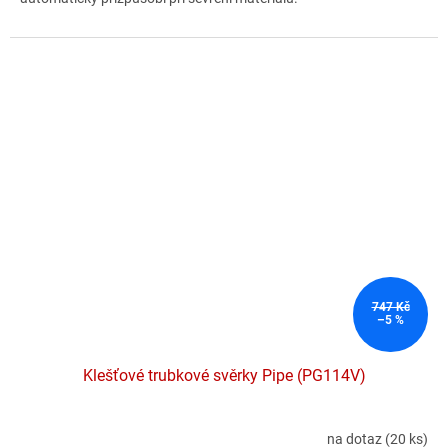
747 Kč
–5 %
Klešťové trubkové svěrky Pipe (PG114V)
na dotaz
(20 ks)