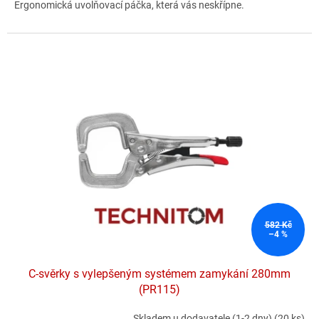
Ergonomická uvolňovací páčka, která vás neskřípne.
hvězdiček.
582 Kč
–4 %
C-svěrky s vylepšeným systémem zamykání 280mm
(PR115)
Skladem u dodavatele (1-2 dny)
(20 ks)