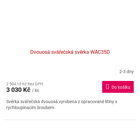
Dvouosá svářečská svěrka WAC35D
2-3 dny
2 504,13 Kč bez DPH
Do košíku
3 030 Kč
/ ks
Svěrka svářečská dvouosá vyrobena z opracované litiny s
rychloupínacím šroubem.