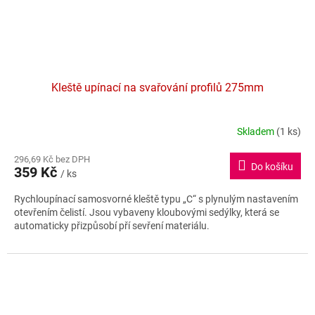
Kleště upínací na svařování profilů 275mm
Skladem
(1 ks)
296,69 Kč bez DPH
Do košíku
359 Kč
/ ks
Rychloupínací samosvorné kleště typu „C“ s plynulým nastavením
otevřením čelistí. Jsou vybaveny kloubovými sedýlky, která se
automaticky přizpůsobí pří sevření materiálu.