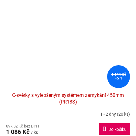
1 144 Kč
–5 %
C-svěrky s vylepšeným systémem zamykání 450mm
(PR18S)
1 - 2 dny
(20 ks)
897,52 Kč bez DPH
Do košíku
1 086 Kč
/ ks