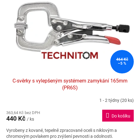
464 Kč
–5 %
C-svěrky s vylepšeným systémem zamykání 165mm
(PR6S)
1 - 2 týdny
(20 ks)
Průměrné
hodnocení
363,64 Kč bez DPH
produktu
Do košíku
440 Kč
je
/ ks
5,0
Vyrobeny z kované, tepelně zpracované oceli s niklovým a
z
chromovým povlakem pro zvýšení pevnosti a odolnosti.
5