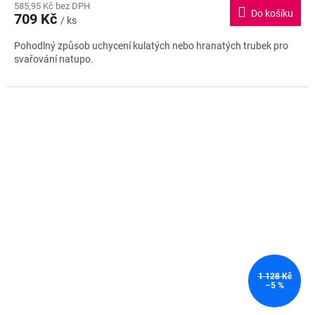
585,95 Kč bez DPH
Do košíku
709 Kč
/ ks
Pohodlný způsob uchycení kulatých nebo hranatých trubek pro
svařování natupo.
1 128 Kč
–5 %