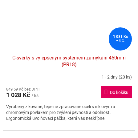
1 081 Kč
–4 %
C-svěrky s vylepšeným systémem zamykání 450mm
(PR18)
1 - 2 dny
(20 ks)
849,59 Kč bez DPH
Do košíku
1 028 Kč
/ ks
Vyrobeny z kované, tepelně zpracované oceli s niklovým a
chromovým povlakem pro zvýšení pevnosti a odolnosti.
Ergonomická uvolňovací páčka, která vás neskřípne.