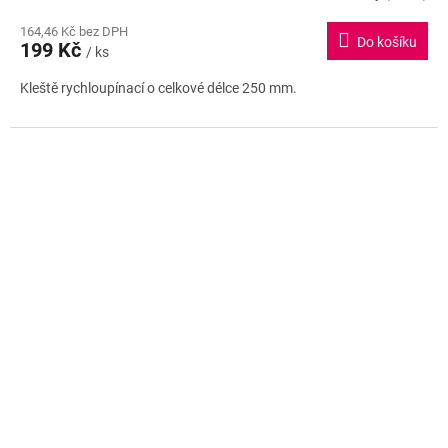
hodnocení
164,46 Kč bez DPH
produktu
Do košíku
199 Kč
je
/ ks
5,0
Kleště rychloupínací o celkové délce 250 mm.
z
5
hvězdiček.