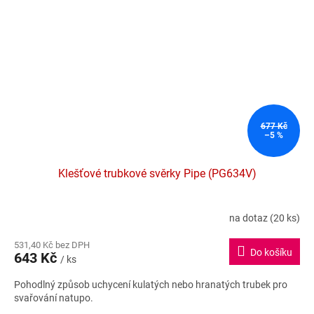
677 Kč
–5 %
Klešťové trubkové svěrky Pipe (PG634V)
na dotaz
(20 ks)
531,40 Kč bez DPH
Do košíku
643 Kč
/ ks
Pohodlný způsob uchycení kulatých nebo hranatých trubek pro
svařování natupo.