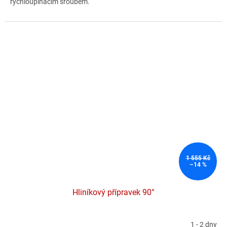
rychloupínacím šroubem.
1 555 Kč
–14 %
Hliníkový přípravek 90°
1 - 2 dny