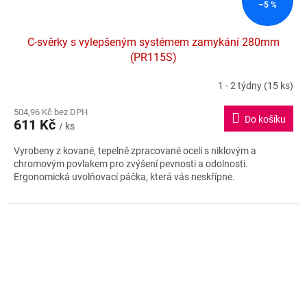
–5 %
C-svěrky s vylepšeným systémem zamykání 280mm
(PR115S)
1 - 2 týdny
(15 ks)
Průměrné
hodnocení
504,96 Kč bez DPH
produktu
Do košíku
611 Kč
je
/ ks
5,0
Vyrobeny z kované, tepelně zpracované oceli s niklovým a
z
chromovým povlakem pro zvýšení pevnosti a odolnosti.
5
Ergonomická uvolňovací páčka, která vás neskřípne.
hvězdiček.