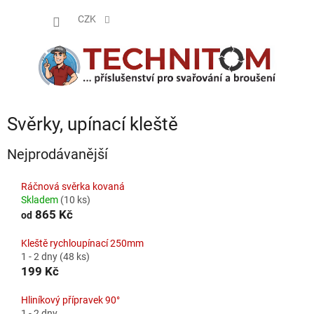
Přejít
NÁKUP
na
CZK
obsah
KOŠÍK
Svěrky, upínací kleště
Nejprodávanější
Ráčnová svěrka kovaná
Skladem
(10 ks)
865 Kč
od
Kleště rychloupínací 250mm
1 - 2 dny
(48 ks)
199 Kč
Hliníkový přípravek 90°
1 - 2 dny