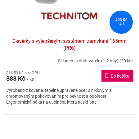
u
k
t
ů
403 Kč
–4 %
C-svěrky s vylepšeným systémem zamykání 165mm
(PR6)
Skladem u dodavatele (1-2 dny)
(20 ks)
316,53 Kč bez DPH
Do košíku
383 Kč
/ ks
Vyrobeno z kované, tepelně upravené oceli s niklovým a
chromovaným pokovováním pro pevnost a odolnost.
Ergonomická páka na uvolnění, která neskřípne.