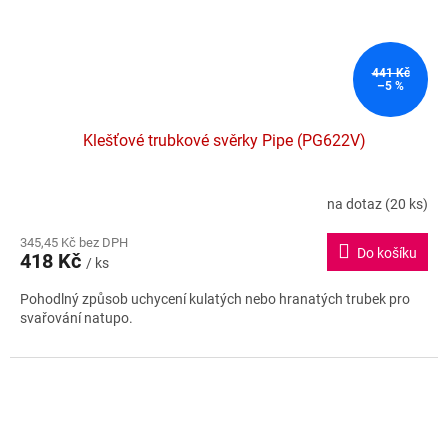
441 Kč
–5 %
Klešťové trubkové svěrky Pipe (PG622V)
na dotaz
(20 ks)
345,45 Kč bez DPH
Do košíku
418 Kč
/ ks
Pohodlný způsob uchycení kulatých nebo hranatých trubek pro
svařování natupo.