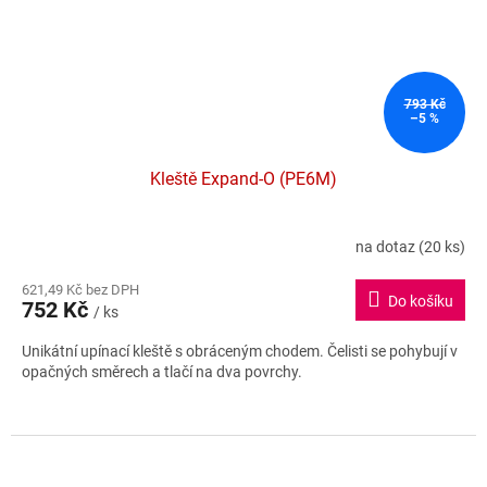
793 Kč
–5 %
Kleště Expand-O (PE6M)
na dotaz
(20 ks)
621,49 Kč bez DPH
Do košíku
752 Kč
/ ks
Unikátní upínací kleště s obráceným chodem. Čelisti se pohybují v
opačných směrech a tlačí na dva povrchy.