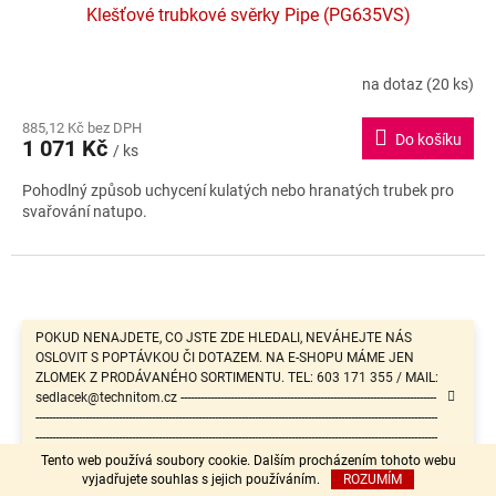
Klešťové trubkové svěrky Pipe (PG635VS)
na dotaz
(20 ks)
885,12 Kč bez DPH
Do košíku
1 071 Kč
/ ks
Pohodlný způsob uchycení kulatých nebo hranatých trubek pro
svařování natupo.
POKUD NENAJDETE, CO JSTE ZDE HLEDALI, NEVÁHEJTE NÁS
OSLOVIT S POPTÁVKOU ČI DOTAZEM. NA E-SHOPU MÁME JEN
ZLOMEK Z PRODÁVANÉHO SORTIMENTU. TEL: 603 171 355 / MAIL:
sedlacek@technitom.cz -----------------------------------------------------------------------------
-------------------------------------------------------------------------------------------------------------------------
-------------------------------------------------------------------------------------------------------------------------
-------------------------------------------------------
Tento web používá soubory cookie. Dalším procházením tohoto webu
vyjadřujete souhlas s jejich používáním.
ROZUMÍM