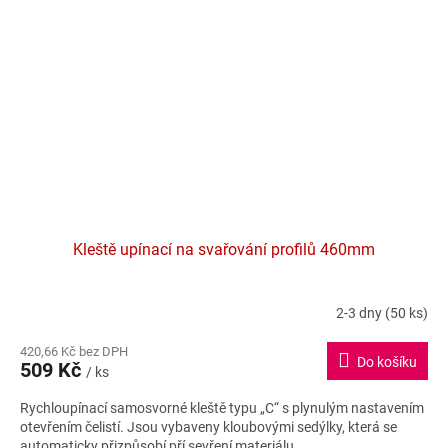
Kleště upínací na svařování profilů 460mm
2-3 dny
(50 ks)
420,66 Kč bez DPH
Do košíku
509 Kč
/ ks
Rychloupínací samosvorné kleště typu „C“ s plynulým nastavením
otevřením čelistí. Jsou vybaveny kloubovými sedýlky, která se
automaticky přizpůsobí pří sevření materiálu.