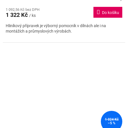
1 092,56 Kč bez DPH
Do košíku
1 322 Kč
/ ks
Hliníkový přípravek je výborný pomocník v dílnách ale i na
montážích a průmyslových výrobách.
1 024 Kč
–5 %