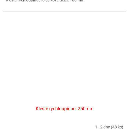
Kleště rychloupínací o celkové délce 180 mm.
Kleště rychloupínací 250mm
1 - 2 dny
(48 ks)
Průměrné