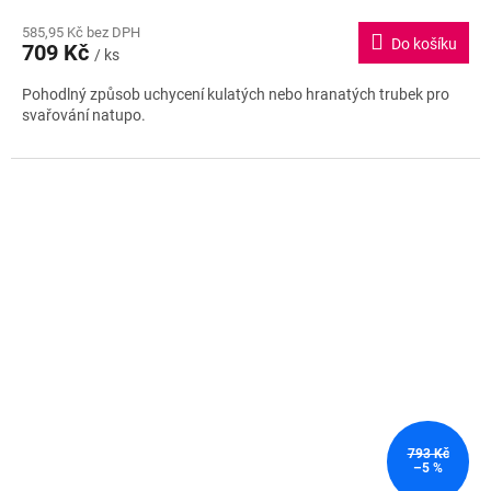
585,95 Kč bez DPH
Do košíku
709 Kč
/ ks
Pohodlný způsob uchycení kulatých nebo hranatých trubek pro
svařování natupo.
793 Kč
–5 %