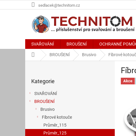
Přejít
sedlacek@technitom.cz
na
obsah
SVAŘOVÁNÍ
BROUŠENÍ
OCHRANNÉ POMŮ
Domů
BROUŠENÍ
Brusivo
Fíbrové kotou
P
Fíbr
o
Přeskočit
s
Kategorie
kategorie
Akce
t
r
SVAŘOVÁNÍ
a
BROUŠENÍ
n
Brusivo
n
í
Fíbrové kotouče
p
Průměr_115
a
Průměr_125