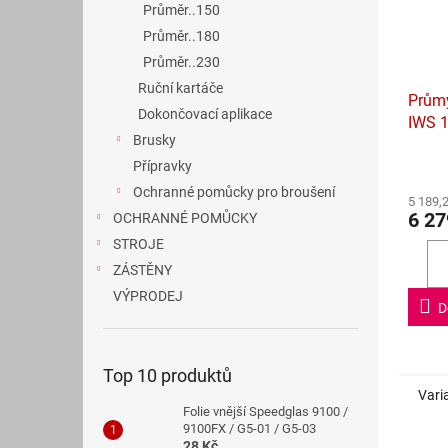
Průměr..150
Průměr..180
Průměr..230
Ruční kartáče
Průmy
Dokončovací aplikace
IWS 
Brusky
podlo
fíbro
Přípravky
CUBIT
Ochranné pomůcky pro broušení
5 189,
6 27
OCHRANNÉ POMŮCKY
STROJE
ZÁSTĚNY
VÝPRODEJ
D
Top 10 produktů
Vari
Folie vnější Speedglas 9100 /
9100FX / G5-01 / G5-03
28 Kč