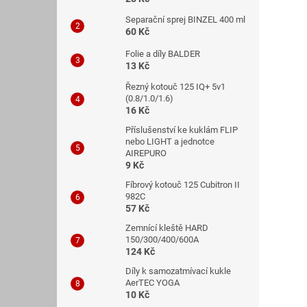
Separační sprej BINZEL 400 ml
60 Kč
Folie a díly BALDER
13 Kč
Řezný kotouč 125 IQ+ 5v1
(0.8/1.0/1.6)
16 Kč
Příslušenství ke kuklám FLIP
nebo LIGHT a jednotce
AIREPURO
9 Kč
Fíbrový kotouč 125 Cubitron II
982C
57 Kč
Zemnící kleště HARD
150/300/400/600A
124 Kč
Díly k samozatmívací kukle
AerTEC YOGA
10 Kč