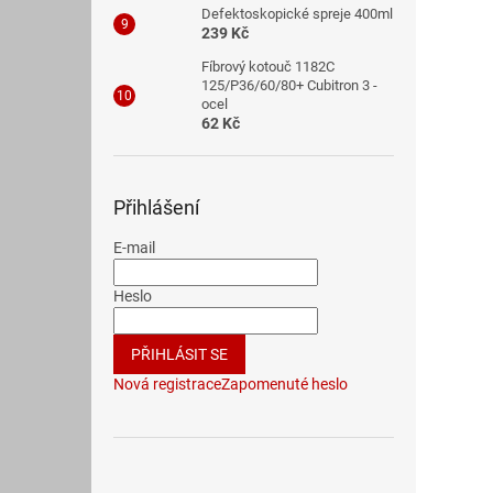
Defektoskopické spreje 400ml
239 Kč
Fíbrový kotouč 1182C
125/P36/60/80+ Cubitron 3 -
ocel
62 Kč
Přihlášení
E-mail
Heslo
PŘIHLÁSIT SE
Nová registrace
Zapomenuté heslo