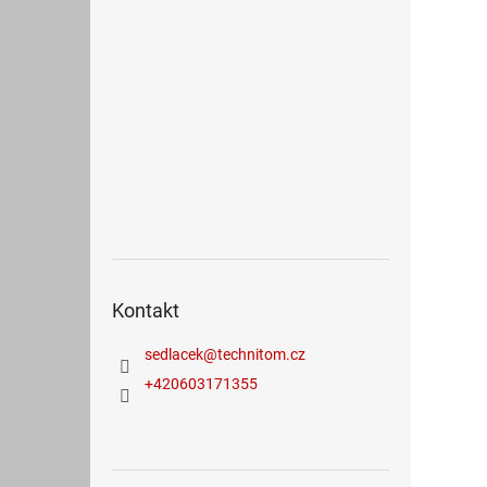
Kontakt
sedlacek
@
technitom.cz
+420603171355