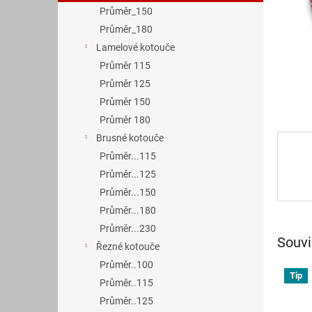
n
Průměr_150
e
Průměr_180
l
Lamelové kotouče
Průměr 115
Průměr 125
Průměr 150
Průměr 180
Brusné kotouče
Průměr...115
Průměr...125
Průměr...150
Průměr...180
Průměr...230
Souvi
Řezné kotouče
Průměr..100
Tip
Průměr..115
Průměr..125