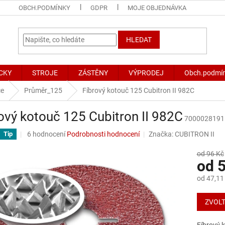
OBCH.PODMÍNKY
GDPR
MOJE OBJEDNÁVKA
HLEDAT
CKY
STROJE
ZÁSTĚNY
VÝPRODEJ
Obch.podmí
če
Průměr_125
Fíbrový kotouč 125 Cubitron II 982C
ový kotouč 125 Cubitron II 982C
7000028191
Průměrné
6 hodnocení
Podrobnosti hodnocení
Značka:
CUBITRON II
Tip
hodnocení
produktu
od 96 Kč
od
5
je
4,0
od
47,11
z
5
Měrná
hvězdiček.
cena:
ZVOLT