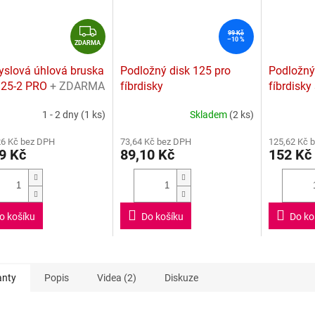
Z
99 Kč
–10 %
D
ZDARMA
A
slová úhlová bruska
Podložný disk 125 pro
Podložný
R
125-2 PRO
+ ZDARMA
fíbrdisky
fíbrdisky
M
žný disk a 5
žebry
A
1 - 2 dny
(1 ks)
Skladem
(2 ks)
vých kotoučů
Průměrné
Průměrné
hodnocení
hodnocení
RON II
26 Kč bez DPH
73,64 Kč bez DPH
125,62 Kč 
produktu
produktu
9 Kč
89,10 Kč
152 Kč
je
je
5,0
4,3
z
z
5
5
hvězdiček.
hvězdiček.
o košíku
Do košíku
Do ko
anty
Popis
Videa (2)
Diskuze