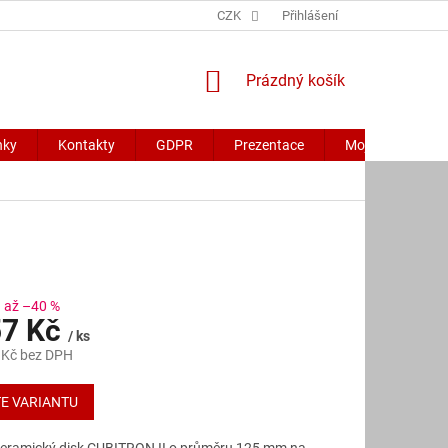
CZK
Přihlášení
NÁKUPNÍ
Prázdný košík
KOŠÍK
nky
Kontakty
GDPR
Prezentace
Moje objednávk
až –40 %
7 Kč
/ ks
 Kč
bez DPH
E VARIANTU