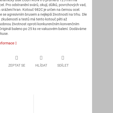
keramický disk CUBITRON II o průměru 125 mm na
el. Pro odstranění svárů, okují, důlků, povrchových vad,
 srážení hran. Kotouč 982C je určen na černou ocel.
 se agresivním brusem a nejlepší životností na trhu. Dle
 zkušeností a testů má tento kotouč pěti až
obnou životnost oproti konkurenčním konvenčním
Originál baleno po 25 ks ve vakuovém balení. Dodáváme
 kuse.
informace
ZEPTAT SE
HLÍDAT
SDÍLET