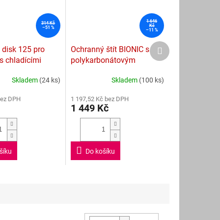
1 646
314 Kč
Kč
–51 %
–11 %
Další
 disk 125 pro
Ochranný štít BIONIC s
produkt
 s chladícími
polykarbonátovým
průzorem
Skladem
(24 ks)
Skladem
(100 ks)
Průměrné
hodnocení
bez DPH
1 197,52 Kč bez DPH
produktu
1 449 Kč
je
4,4
z
5
hvězdiček.
šíku
Do košíku