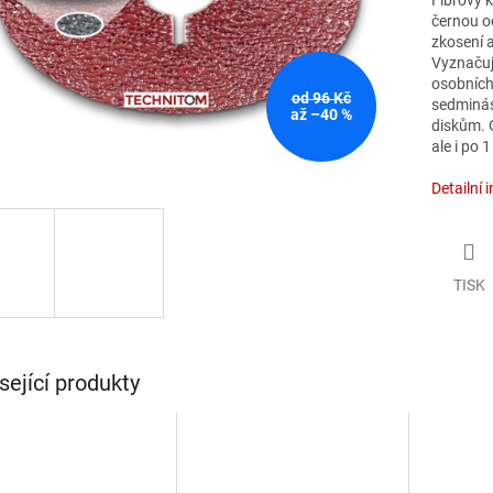
Fíbrový 
černou oc
zkosení a
Vyznačuje
osobních
od 96 Kč
sedminás
až –40 %
diskům. 
ale i po 1
Detailní 
TISK
sející produkty