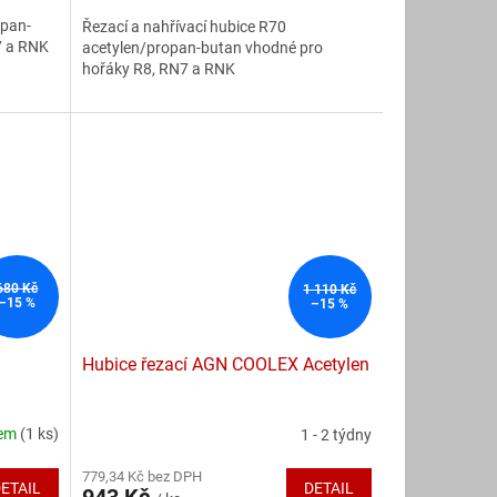
5,0
opan-
Řezací a nahřívací hubice R70
z
7 a RNK
acetylen/propan-butan vhodné pro
5
hořáky R8, RN7 a RNK
hvězdiček.
680 Kč
1 110 Kč
–15 %
–15 %
Hubice řezací AGN COOLEX Acetylen
dem
(1 ks)
1 - 2 týdny
Průměrné
hodnocení
779,34 Kč bez DPH
produktu
ETAIL
DETAIL