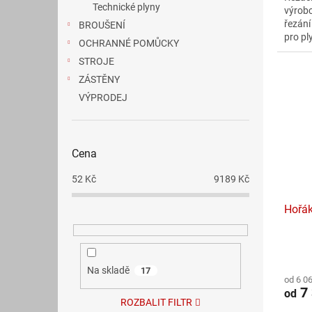
Technické plyny
výrobc
5
řezání
BROUŠENÍ
hvězdi
pro pl
OCHRANNÉ POMŮCKY
dvou 
STROJE
ZÁSTĚNY
VÝPRODEJ
Cena
52
Kč
9189
Kč
Hořák
Průmě
hodno
Na skladě
17
od 6 0
produ
7 
od
je
ROZBALIT FILTR
5,0