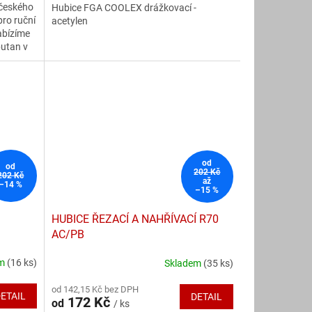
 českého
Hubice FGA COOLEX drážkovací -
z
ro ruční
acetylen
5
abízíme
hvězdiček.
butan v
 K
od
od
202 Kč
202 Kč
až
–14 %
–15 %
9
HUBICE ŘEZACÍ A NAHŘÍVACÍ R70
AC/PB
em
(16 ks)
Skladem
(35 ks)
Průměrné
hodnocení
od 142,15 Kč bez DPH
produktu
ETAIL
DETAIL
172 Kč
od
/ ks
je