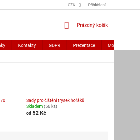
CZK
Přihlášení
NÁKUPNÍ
Prázdný košík
KOŠÍK
nky
Kontakty
GDPR
Prezentace
Moje objednávk
R70
Sady pro čištění trysek hořáků
Skladem
(56 ks)
52 Kč
od