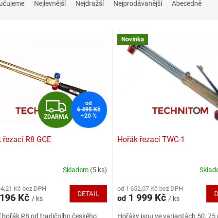
učujeme
Nejlevnější
Nejdražší
Nejprodávanější
Abecedně
Novinka
Z
od
6 495 Kč
–20 %
ZDARMA
D
 řezací R8 GCE
Hořák řezací TWC-1
A
R
Skladem
(5 ks)
Skla
rné
Průměrné
cení
hodnocení
M
94,21 Kč bez DPH
od 1 652,07 Kč bez DPH
ktu
produktu
DETAIL
D
196 Kč
1 999 Kč
od
/ ks
/ ks
je
A
4,0
 hořák R8 od tradičního českého
Hořáky jsou ve variantách 50, 75
z