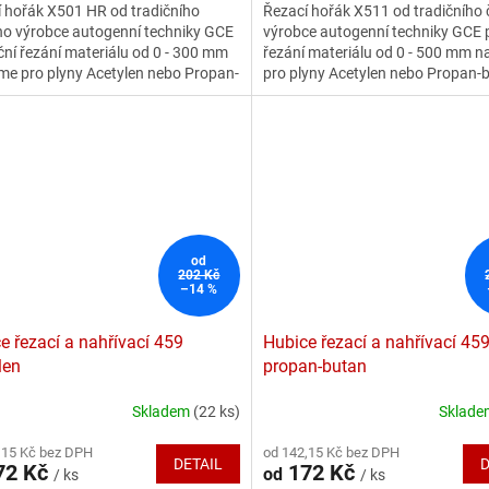
 hořák X501 HR od tradičního
Řezací hořák X511 od tradičního
z
ho výrobce autogenní techniky GCE
výrobce autogenní techniky GCE p
5
ční řezání materiálu od 0 - 300 mm
řezání materiálu od 0 - 500 mm n
ček.
hvězdiček.
me pro plyny Acetylen nebo Propan-
pro plyny Acetylen nebo Propan-
 ve dvou délkách 530 nebo 810 mm.
délkách 470, 855 nebo 1155 mm.
ákům nabízíme kompletní
hořákům nabízíme kompletní
šenství.
příslušenství.
od
202 Kč
–14 %
e řezací a nahřívací 459
Hubice řezací a nahřívací 45
len
propan-butan
Skladem
(22 ks)
Sklad
rné
Průměrné
cení
hodnocení
,15 Kč bez DPH
od 142,15 Kč bez DPH
ktu
produktu
DETAIL
D
72 Kč
172 Kč
od
/ ks
/ ks
je