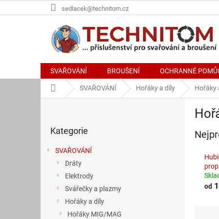
Přejít
sedlacek@technitom.cz
na
obsah
SVAŘOVÁNÍ
BROUŠENÍ
OCHRANNÉ POMŮ
Domů
SVAŘOVÁNÍ
Hořáky a díly
Hořáky 
P
Hoř
o
Přeskočit
s
Kategorie
kategorie
Nejpr
t
r
SVAŘOVÁNÍ
a
Hubi
Dráty
n
prop
Skl
Elektrody
n
1
od
í
Svářečky a plazmy
p
Hořáky a díly
a
Ř
Hořáky MIG/MAG