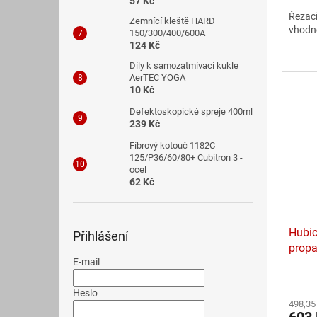
57 Kč
5,0
Řezací
z
Zemnící kleště HARD
vhodn
5
150/300/400/600A
124 Kč
hvězdi
Díly k samozatmívací kukle
AerTEC YOGA
10 Kč
Defektoskopické spreje 400ml
239 Kč
Fíbrový kotouč 1182C
125/P36/60/80+ Cubitron 3 -
ocel
62 Kč
Hubic
Přihlášení
propa
E-mail
Heslo
498,35
603