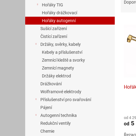
n
a
Dopor
Hořáky TIG
e
z
Hořáky drážkovací
l
e
V
n
Hořáky autogenní
ý
í
Sušící zařízení
p
p
Čistící zařízení
i
r
Držáky, svěrky, kabely
s
o
Kebely a příslušenství
p
d
Zemnící kleště a svorky
r
u
o
k
Zemnící magnety
d
t
Držáky elektrod
u
ů
Drážkování
Hořák
k
Wolframové elektrody
t
Příslušenství pro svařování
ů
Průmě
Pájení
hodno
Autogenní technika
od 4 2
produ
5 
od
Redukční ventily
je
5,0
Chemie
Řezací
z