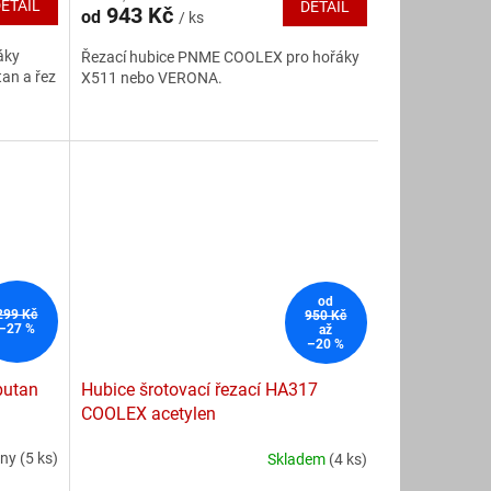
ETAIL
DETAIL
943 Kč
od
/ ks
je
5,0
áky
Řezací hubice PNME COOLEX pro hořáky
z
an a řez
X511 nebo VERONA.
5
hvězdiček.
od
299 Kč
950 Kč
–27 %
až
–20 %
butan
Hubice šrotovací řezací HA317
COOLEX acetylen
dny
(5 ks)
Skladem
(4 ks)
Průměrné
hodnocení