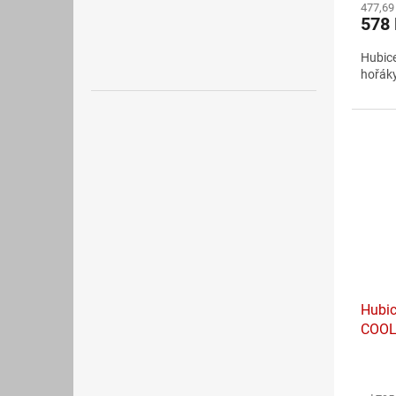
477,69
produ
578
je
5,0
Hubic
z
hořák
5
hvězdi
Hubic
COOL
Průmě
hodno