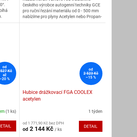
0°.
českého výrobce autogenní techniky GCE
5
bíhá
pro ruční řezání materiálu od 0 - 500 mm
hvězdiček.
h.
nabízíme pro plyny Acetylen nebo Propan-
butan v délkách 520 nebo 850 mm. K
hořákům nabízíme kompletní
příslušenství.
od
od
 527 Kč
2 523 Kč
až
–15 %
–20 %
Hubice drážkovací FGA COOLEX
acetylen
dem
(1 ks)
1 týden
Průměrné
hodnocení
M
od 1 771,90 Kč bez DPH
produktu
ETAIL
DETAIL
2 144 Kč
od
/ ks
je
5,0