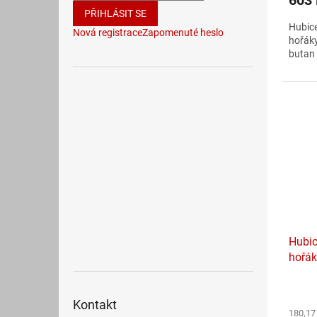
PŘIHLÁSIT SE
Hubice
Nová registrace
Zapomenuté heslo
hořák
butan 
Hubic
hořá
Kontakt
180,17