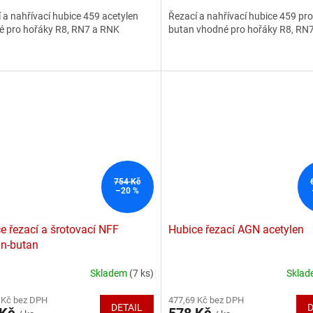
4,7
 a nahřívací hubice 459 acetylen
Řezací a nahřívací hubice 459 pr
z
é pro hořáky R8, RN7 a RNK
butan vhodné pro hořáky R8, RN
5
ček.
hvězdiček.
754 Kč
–20 %
e řezací a šrotovací NFF
Hubice řezací AGN acetylen
n-butan
Skladem
(7 ks)
Skla
Průměrné
hodnocení
 Kč bez DPH
477,69 Kč bez DPH
produktu
DETAIL
D
 Kč
578 Kč