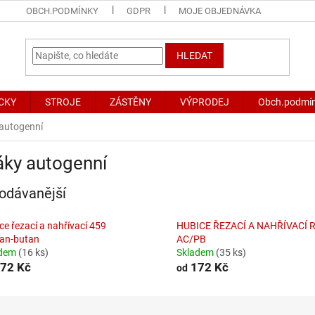
OBCH.PODMÍNKY
GDPR
MOJE OBJEDNÁVKA
HLEDAT
CKY
STROJE
ZÁSTĚNY
VÝPRODEJ
Obch.podmí
autogenní
áky autogenní
odávanější
ce řezací a nahřívací 459
HUBICE ŘEZACÍ A NAHŘÍVACÍ 
an-butan
AC/PB
adem
(16 ks)
Skladem
(35 ks)
72 Kč
172 Kč
od