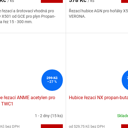
/ ks
/ ks
je
5,0
 řezací a šrotovací vhodná pro
Řezací hubice AGN pro hořáky X
z
y X501 od GCE pro plyn Propan-
VERONA.
5
a řez 15 - 300 mm.
hvězdiček.
299 Kč
–27 %
e řezací ANME acetylen pro
Hubice řezací NX propan-but
k TWC1
1 - 2 dny
(15 ks)
Skla
Průměrné
hodnocení
 Kč bez DPH
od 529,75 Kč bez DPH
produktu