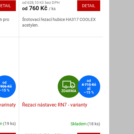
od 628,10 Kč bez DPH
produktu
ETAIL
DETAIL
760 Kč
od
/ ks
je
5,0
n pro
Šrotovací řezací hubice HA317 COOLEX
z
acetylen.
5
hvězdiček.
Z
od
od
4 715 Kč
 906 Kč
až
–15 %
ZDARMA
–15 %
D
varinaty
Řezací nástavec RN7 - varianty
A
R
em
(19 ks)
Skladem
(18 ks)
Průměrné
hodnocení