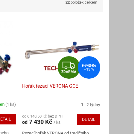
22
položek celkem
Z
8 742 Kč
–15 %
ZDARMA
D
Hořák řezací VERONA GCE
A
R
dem
(1 ks)
1 - 2 týdny
Průměrné
hodnocení
M
od 6 140,50 Kč bez DPH
produktu
ETAIL
DETAIL
7 430 Kč
od
/ ks
je
A
4,8
 nebo
Řezací hořák VERONA od tradičního
z