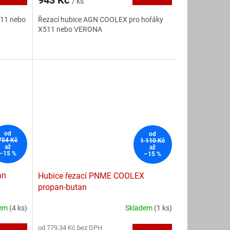
943 Kč
/ ks
je
5,0
511 nebo
Řezací hubice AGN COOLEX pro hořáky
z
X511 nebo VERONA
5
hvězdiček.
od
od
754 Kč
1 110 Kč
až
až
–15 %
–15 %
an
Hubice řezací PNME COOLEX
propan-butan
dem
(4 ks)
Skladem
(1 ks)
Průměrné
hodnocení
od 779,34 Kč bez DPH
produktu