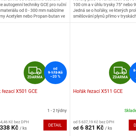
e autogenní techniky GCE pro ruční
100 cm a v úhlu trysky 75° nebo 9
5
 materiálu od 0 - 300 mm nabízíme
Jedná se o hořáky, ve kterých pro
ček.
hvězdiček.
yny Acetylen nebo Propan-butan ve
směšování plynů přímo v tryskác
délkách 510 nebo 900 mm.
Z
Z
od
8
9 173 Kč
–20 %
ZDARMA
ZDARMA
D
D
 řezací X501 GCE
Hořák řezací X511 GCE
A
A
R
R
1 - 2 týdny
Skla
rné
Průměrné
cení
hodnocení
M
64,46 Kč bez DPH
od 5 637,19 Kč bez DPH
ktu
produktu
DETAIL
D
338 Kč
6 821 Kč
od
/ ks
/ ks
je
A
A
4,7