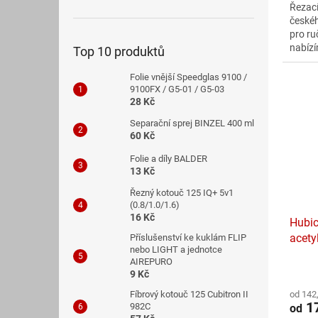
Řezací
z
české
5
pro ru
hvězdi
nabízí
Top 10 produktů
butan
K hoř
Folie vnější Speedglas 9100 /
příslu
9100FX / G5-01 / G5-03
28 Kč
Separační sprej BINZEL 400 ml
60 Kč
Folie a díly BALDER
13 Kč
Řezný kotouč 125 IQ+ 5v1
(0.8/1.0/1.6)
16 Kč
Hubic
acety
Příslušenství ke kuklám FLIP
nebo LIGHT a jednotce
AIREPURO
Průmě
9 Kč
hodno
Fíbrový kotouč 125 Cubitron II
od 142
produ
1
982C
od
je