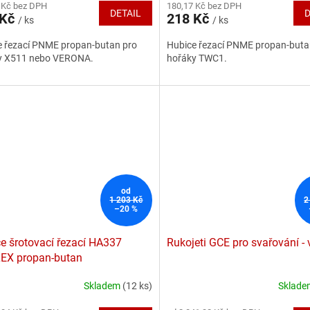
 Kč bez DPH
180,17 Kč bez DPH
ktu
DETAIL
D
 Kč
218 Kč
/ ks
/ ks
e řezací PNME propan-butan pro
Hubice řezací PNME propan-buta
y X511 nebo VERONA.
hořáky TWC1.
ček.
od
1 203 Kč
2
–20 %
e šrotovací řezací HA337
Rukojeti GCE pro svařování - 
EX propan-butan
Skladem
(12 ks)
Sklad
rné
Průměrné
cení
hodnocení