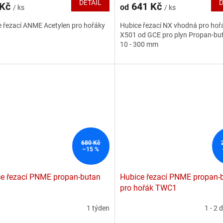
DETAIL
D
 Kč
641 Kč
od
/ ks
/ ks
je
5,0
 řezací ANME Acetylen pro hořáky
Hubice řezací NX vhodná pro hoř
z
X501 od GCE pro plyn Propan-but
5
10 - 300 mm
hvězdiček.
680 Kč
–15 %
e řezací PNME propan-butan
Hubice řezací PNME propan-
pro hořák TWC1
1 týden
1 - 2 
rné
cení