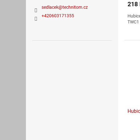
218
sedlacek
@
technitom.cz
+420603171355
Hubice
TWC1
Hubic
Průmě
hodno