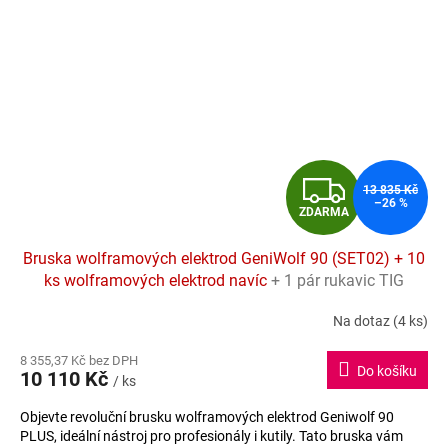
Z
13 835 Kč
–26 %
ZDARMA
D
Bruska wolframových elektrod GeniWolf 90 (SET02) + 10
A
ks wolframových elektrod navíc
+ 1 pár rukavic TIG
AerTEC ZDARMA
R
Na dotaz
(4 ks)
Průměrné
hodnocení
M
8 355,37 Kč bez DPH
produktu
Do košíku
10 110 Kč
je
/ ks
A
4,5
Objevte revoluční brusku wolframových elektrod Geniwolf 90
z
PLUS, ideální nástroj pro profesionály i kutily. Tato bruska vám
5