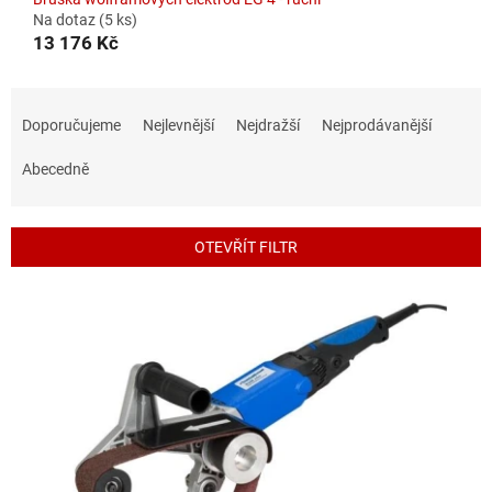
Na dotaz
(5 ks)
13 176 Kč
Ř
a
Doporučujeme
Nejlevnější
Nejdražší
Nejprodávanější
z
e
Abecedně
n
í
p
OTEVŘÍT FILTR
r
o
V
d
ý
u
p
k
i
t
s
ů
p
r
o