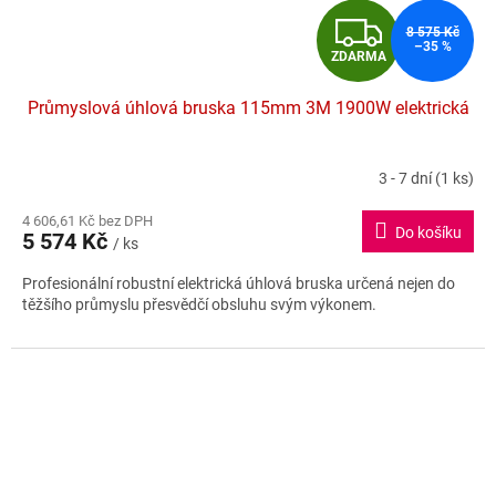
Z
8 575 Kč
–35 %
ZDARMA
D
Průmyslová úhlová bruska 115mm 3M 1900W elektrická
A
R
3 - 7 dní
(1 ks)
M
4 606,61 Kč bez DPH
Do košíku
5 574 Kč
/ ks
A
Profesionální robustní elektrická úhlová bruska určená nejen do
těžšího průmyslu přesvědčí obsluhu svým výkonem.