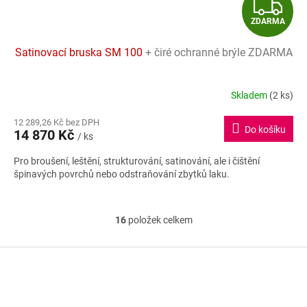
Z
ZDARMA
D
Satinovací bruska SM 100
+ čiré ochranné brýle ZDARMA
A
R
Skladem
(2 ks)
Průměrné
hodnocení
M
12 289,26 Kč bez DPH
produktu
Do košíku
14 870 Kč
je
/ ks
A
5,0
Pro broušení, leštění, strukturování, satinování, ale i čištění
z
špinavých povrchů nebo odstraňování zbytků laku.
5
hvězdiček.
16
položek celkem
O
v
l
Z
á
á
d
p
a
a
c