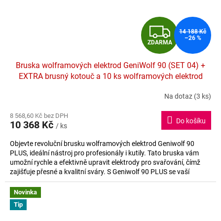
Z
14 188 Kč
–26 %
ZDARMA
D
Bruska wolframových elektrod GeniWolf 90 (SET 04) +
A
EXTRA brusný kotouč a 10 ks wolframových elektrod
navíc
+ rukavice TIG + 10 ks wolframových elektrod + 1 x
R
Na dotaz
(3 ks)
brusný kotouč
M
8 568,60 Kč bez DPH
Do košíku
10 368 Kč
/ ks
A
Objevte revoluční brusku wolframových elektrod Geniwolf 90
PLUS, ideální nástroj pro profesionály i kutily. Tato bruska vám
umožní rychle a efektivně upravit elektrody pro svařování, čímž
zajišťuje přesné a kvalitní sváry. S Geniwolf 90 PLUS se vaší
kreativní práci nic nevyrovná!
Novinka
Tip