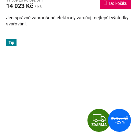
11 589,26 Kč bez DPH
produktu
Do košíku
14 023 Kč
je
/ ks
A
5,0
Jen správně zabroušené elektrody zaručují nejlepší výsledky
z
svařování.
5
hvězdiček.
Tip
Z
36 357 Kč
–25 %
ZDARMA
D