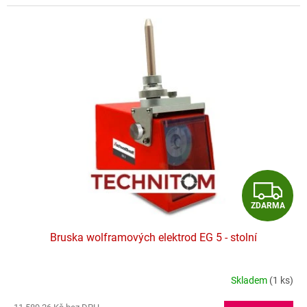
hvězdiček.
Z
ZDARMA
D
Bruska wolframových elektrod EG 5 - stolní
A
R
Skladem
(1 ks)
Průměrné
hodnocení
M