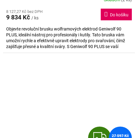
Průměrné
hodnocení
M
8 127,27 Kč bez DPH
produktu
Do košíku
9 834 Kč
je
/ ks
A
5,0
Objevte revoluční brusku wolframových elektrod Geniwolf 90
z
PLUS, ideální nástroj pro profesionály i kutily. Tato bruska vám
5
umožní rychle a efektivně upravit elektrody pro svařování, čímž
hvězdiček.
zajišťuje přesné a kvalitní sváry. S Geniwolf 90 PLUS se vaší
kreativní práci nic nevyrovná!
Z
27 597 Kč