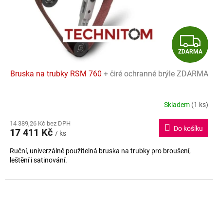
d
u
k
t
Z
ů
ZDARMA
D
Bruska na trubky RSM 760
+ čiré ochranné brýle ZDARMA
A
R
Skladem
(1 ks)
M
14 389,26 Kč bez DPH
Do košíku
17 411 Kč
/ ks
A
Ruční, univerzálně použitelná bruska na trubky pro broušení,
leštění i satinování.