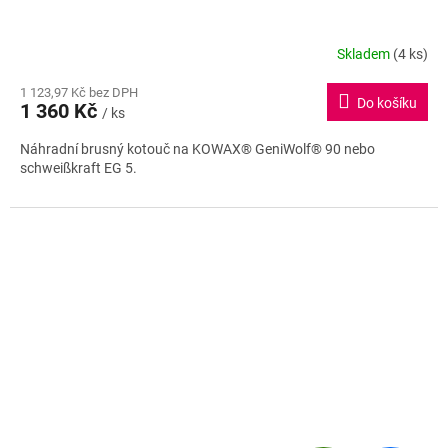
Skladem
(4 ks)
Průměrné
hodnocení
1 123,97 Kč bez DPH
produktu
Do košíku
1 360 Kč
je
/ ks
5,0
Náhradní brusný kotouč na KOWAX® GeniWolf® 90 nebo
z
schweißkraft EG 5.
5
hvězdiček.