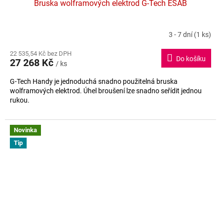
Bruska wolframových elektrod G-Tech ESAB
A
R
3 - 7 dní
(1 ks)
Průměrné
hodnocení
M
22 535,54 Kč bez DPH
produktu
Do košíku
27 268 Kč
je
/ ks
A
4,6
G-Tech Handy je jednoduchá snadno použitelná bruska
z
wolframových elektrod. Úhel broušení lze snadno seřídit jednou
5
rukou.
hvězdiček.
Novinka
Tip