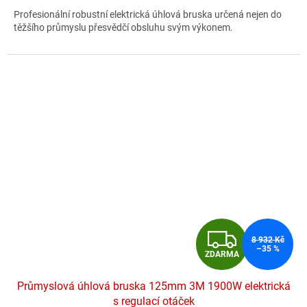
A
5,0
Profesionální robustní elektrická úhlová bruska určená nejen do
z
těžšího průmyslu přesvědčí obsluhu svým výkonem.
5
hvězdiček.
Z
8 932 Kč
–35 %
ZDARMA
D
Průmyslová úhlová bruska 125mm 3M 1900W elektrická
A
s regulací otáček