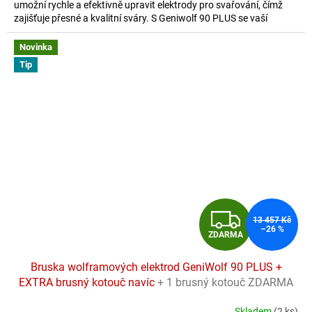
umožní rychle a efektivně upravit elektrody pro svařování, čímž
hvězdiček.
zajišťuje přesné a kvalitní sváry. S Geniwolf 90 PLUS se vaší
kreativní práci nic nevyrovná!
Novinka
Tip
Z
13 457 Kč
–26 %
ZDARMA
D
Bruska wolframových elektrod GeniWolf 90 PLUS +
A
EXTRA brusný kotouč navíc
+ 1 brusný kotouč ZDARMA
R
Skladem
(2 ks)