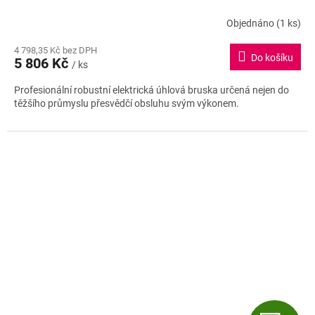
R
Objednáno
(1 ks)
Průměrné
hodnocení
M
4 798,35 Kč bez DPH
produktu
Do košíku
5 806 Kč
je
/ ks
A
4,0
Profesionální robustní elektrická úhlová bruska určená nejen do
z
těžšího průmyslu přesvědčí obsluhu svým výkonem.
5
hvězdiček.