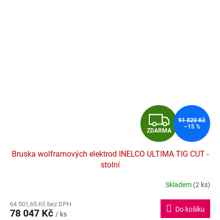
Z
91 820 Kč
–15 %
ZDARMA
D
Bruska wolframových elektrod INELCO ULTIMA TIG CUT -
A
stolní
R
Skladem
(2 ks)
Průměrné
hodnocení
M
64 501,65 Kč bez DPH
produktu
Do košíku
78 047 Kč
je
/ ks