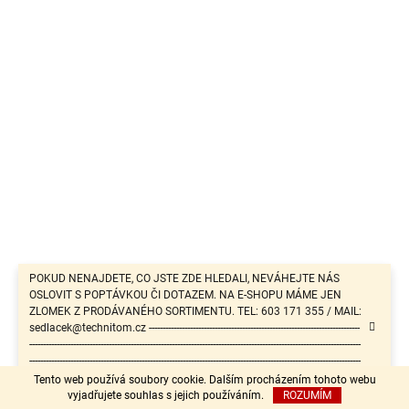
POKUD NENAJDETE, CO JSTE ZDE HLEDALI, NEVÁHEJTE NÁS
OSLOVIT S POPTÁVKOU ČI DOTAZEM. NA E-SHOPU MÁME JEN
ZLOMEK Z PRODÁVANÉHO SORTIMENTU. TEL: 603 171 355 / MAIL:
sedlacek@technitom.cz -----------------------------------------------------------------------------
-------------------------------------------------------------------------------------------------------------------------
-------------------------------------------------------------------------------------------------------------------------
-------------------------------------------------------
Tento web používá soubory cookie. Dalším procházením tohoto webu
vyjadřujete souhlas s jejich používáním.
ROZUMÍM
GDPR
KONTAKTY
OBCHODNÍ PODMÍNKY