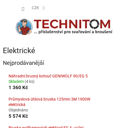
Přejít
NÁKUP
na
CZK
obsah
KOŠÍK
Elektrické
Nejprodávanější
Náhradní brusný kotouč GENIWOLF 90/EG 5
Skladem
(4 ks)
1 360 Kč
Průmyslová úhlová bruska 125mm 3M 1900W
elektrická
Objednáno
5 574 Kč
Bruska wolframových elektrod EG 4 - ruční