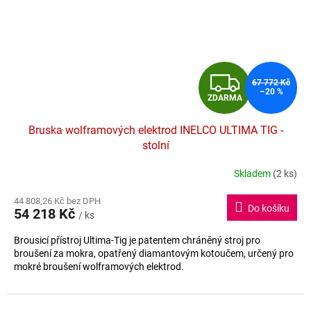
Z
67 772 Kč
–20 %
ZDARMA
D
Bruska wolframových elektrod INELCO ULTIMA TIG -
A
stolní
R
Skladem
(2 ks)
Průměrné
hodnocení
M
44 808,26 Kč bez DPH
produktu
Do košíku
54 218 Kč
je
/ ks
A
5,0
Brousicí přístroj Ultima-Tig je patentem chráněný stroj pro
z
broušení za mokra, opatřený diamantovým kotoučem, určený pro
5
mokré broušení wolframových elektrod.
hvězdiček.