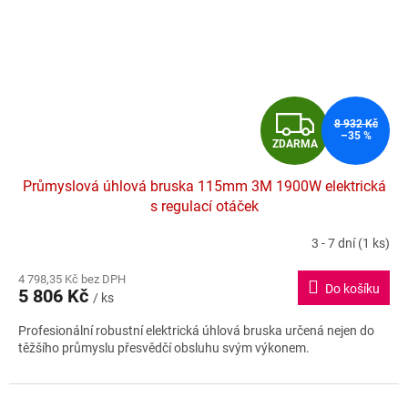
Z
8 932 Kč
–35 %
ZDARMA
D
Průmyslová úhlová bruska 115mm 3M 1900W elektrická
A
s regulací otáček
R
3 - 7 dní
(1 ks)
Průměrné
hodnocení
M
4 798,35 Kč bez DPH
produktu
Do košíku
5 806 Kč
je
/ ks
A
5,0
Profesionální robustní elektrická úhlová bruska určená nejen do
z
těžšího průmyslu přesvědčí obsluhu svým výkonem.
5
hvězdiček.