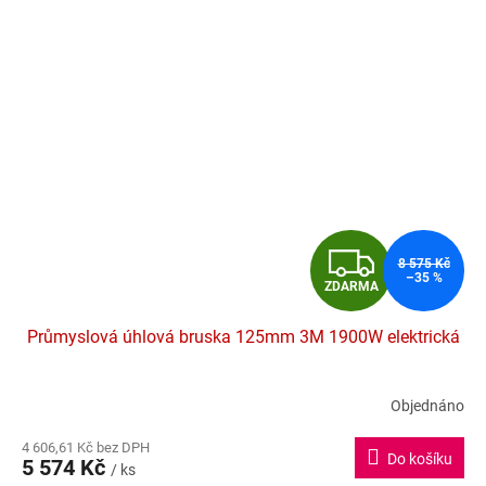
Z
8 575 Kč
–35 %
ZDARMA
D
Průmyslová úhlová bruska 125mm 3M 1900W elektrická
A
R
Objednáno
Průměrné
hodnocení
M
4 606,61 Kč bez DPH
produktu
Do košíku
5 574 Kč
je
/ ks