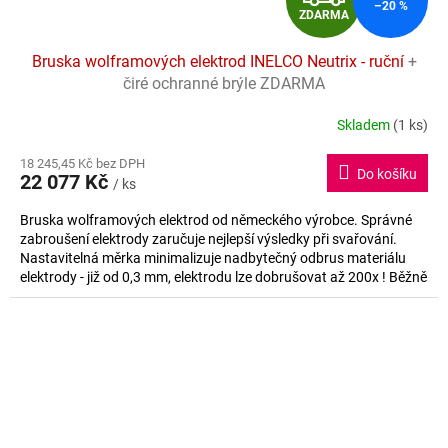
–20 %
ZDARMA
D
Bruska wolframových elektrod INELCO Neutrix - ruční
+
A
čiré ochranné brýle ZDARMA
R
Skladem
(1 ks)
Průměrné
hodnocení
M
18 245,45 Kč bez DPH
produktu
Do košíku
22 077 Kč
je
/ ks
A
4,8
Bruska wolframových elektrod od německého výrobce. Správné
z
zabroušení elektrody zaručuje nejlepší výsledky při svařování.
5
Nastavitelná měrka minimalizuje nadbytečný odbrus materiálu
hvězdiček.
elektrody - již od 0,3 mm, elektrodu lze dobrušovat až 200x ! Běžně
jen 50 až 100x. Při broušení se elektroda nežhaví. Integrované
odsávání s prachovým filtrem P3 zaručuje ochranu uživatele.
Přesné vedení elektrody v držáku.