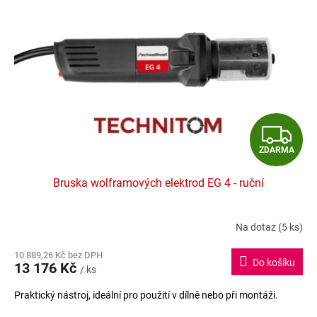
Z
ZDARMA
D
Bruska wolframových elektrod EG 4 - ruční
A
R
Na dotaz
(5 ks)
Průměrné
hodnocení
M
10 889,26 Kč bez DPH
produktu
Do košíku
13 176 Kč
je
/ ks
A
5,0
Praktický nástroj, ideální pro použití v dílně nebo při montáži.
z
5