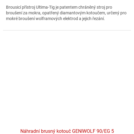
A
5,0
Brousicí přístroj Ultima-Tig je patentem chráněný stroj pro
z
broušení za mokra, opatřený diamantovým kotoučem, určený pro
5
mokré broušení wolframových elektrod a jejich řezání.
hvězdiček.
Náhradní brusný kotouč GENIWOLF 90/EG 5