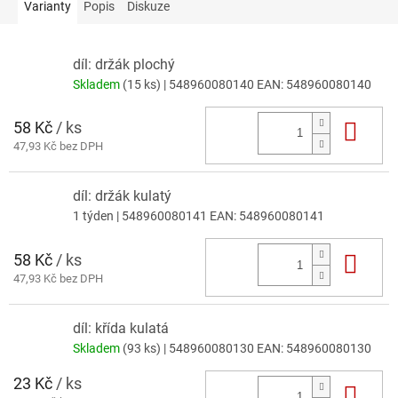
Varianty
Popis
Diskuze
díl: držák plochý
Skladem
(15 ks)
| 548960080140
EAN:
548960080140
58 Kč
/ ks
Do 
47,93 Kč bez DPH
díl: držák kulatý
1 týden
| 548960080141
EAN:
548960080141
58 Kč
/ ks
Do 
47,93 Kč bez DPH
díl: křída kulatá
Skladem
(93 ks)
| 548960080130
EAN:
548960080130
23 Kč
/ ks
Do 