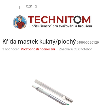
Přejít
NÁKUP
na
CZK
obsah
KOŠÍK
Křída mastek kulatý/plochý
548960080129
Průměrné
3 hodnocení
Podrobnosti hodnocení
Značka:
GCE Chotěboř
hodnocení
produktu
je
5,0
z
5
hvězdiček.