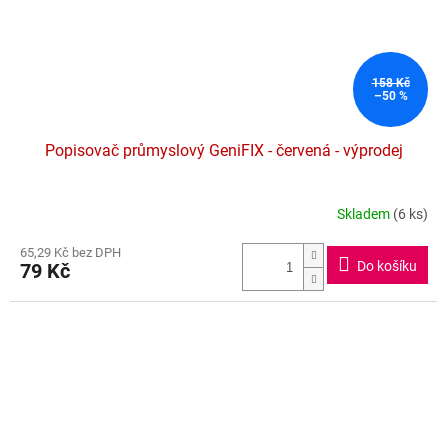
158 Kč
–50 %
Popisovač průmyslový GeniFIX - červená - výprodej
Skladem
(6 ks)
Průměrné
hodnocení
65,29 Kč bez DPH
produktu
Do košíku
79 Kč
je
4,8
z
5
hvězdiček.