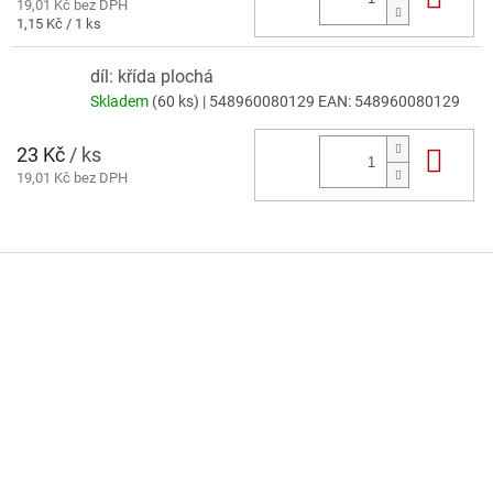
19,01 Kč bez DPH
Měrná
1,15 Kč / 1 ks
cena:
díl: křída plochá
Skladem
(60 ks)
| 548960080129
EAN:
548960080129
23 Kč
/ ks
Do 
19,01 Kč bez DPH
Z
á
p
a
t
í