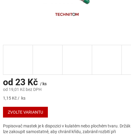
od
23 Kč
/ ks
od
19,01 Kč
bez DPH
Měrná
1,15 Kč / ks
cena:
ZVOLTE VARIANTU
Popisovač mastek je k dispozici v kulatém nebo plochém tvaru. Držák
lze zakoupit samostatně, aby chránil křídu, zabránil rozbití při