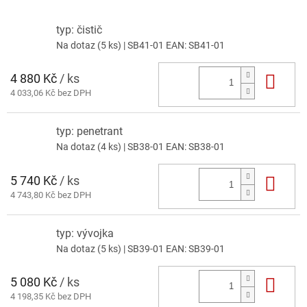
typ: čistič
Na dotaz
(5 ks)
| SB41-01
EAN:
SB41-01
4 880 Kč
/ ks
Do 
4 033,06 Kč bez DPH
typ: penetrant
Na dotaz
(4 ks)
| SB38-01
EAN:
SB38-01
5 740 Kč
/ ks
Do 
4 743,80 Kč bez DPH
typ: vývojka
Na dotaz
(5 ks)
| SB39-01
EAN:
SB39-01
5 080 Kč
/ ks
Do 
4 198,35 Kč bez DPH