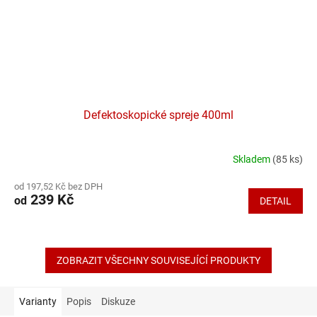
Defektoskopické spreje 400ml
Skladem
(85 ks)
Průměrné
hodnocení
od 197,52 Kč bez DPH
produktu
239 Kč
od
DETAIL
je
4,4
z
5
hvězdiček.
ZOBRAZIT VŠECHNY SOUVISEJÍCÍ PRODUKTY
Varianty
Popis
Diskuze