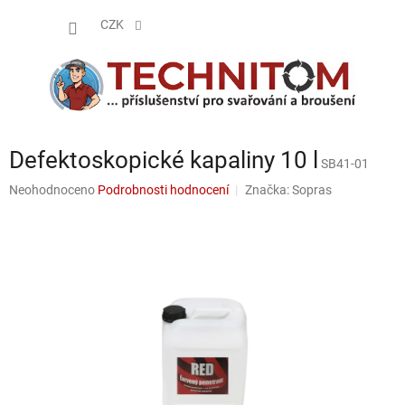
Přejít
NÁKUP
na
CZK
obsah
KOŠÍK
Defektoskopické kapaliny 10 l
SB41-01
Průměrné
Neohodnoceno
Podrobnosti hodnocení
Značka:
Sopras
hodnocení
produktu
je
0,0
z
5
hvězdiček.