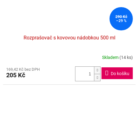
290 Kč
–29 %
Rozprašovač s kovovou nádobkou 500 ml
Skladem
(14 ks)
Průměrné
hodnocení
169,42 Kč bez DPH
produktu
Do košíku
205 Kč
je
5,0
z
5
hvězdiček.