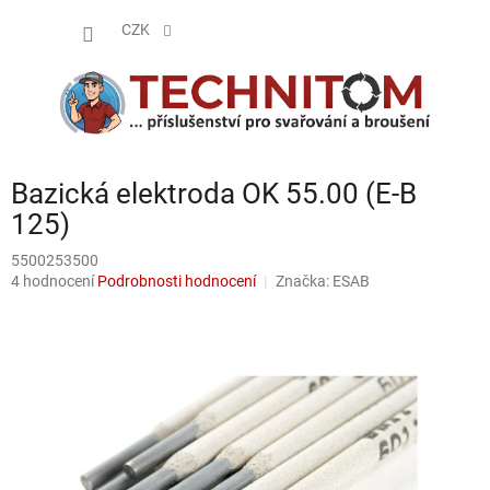
Přejít
NÁKUP
na
CZK
obsah
KOŠÍK
Bazická elektroda OK 55.00 (E-B
125)
5500253500
Průměrné
4 hodnocení
Podrobnosti hodnocení
Značka:
ESAB
hodnocení
produktu
je
3,5
z
5
hvězdiček.