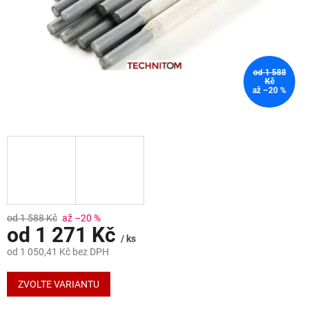
od 1 588
Kč
až –20 %
od 1 588 Kč
až –20 %
od
1 271 Kč
/ ks
od
1 050,41 Kč
bez DPH
Měrná
cena:
ZVOLTE VARIANTU