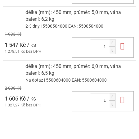
délka (mm): 450 mm, průměr: 5,0 mm, váha
balení: 6,2 kg
2-3 dny
| 5500504000
EAN:
5500504000
1 933 Kč
1 547 Kč
/ ks
Do 
1 278,51 Kč bez DPH
délka (mm): 450 mm, průměr: 6,0 mm, váha
balení: 6,5 kg
Na dotaz
| 5500604000
EAN:
5500604000
2 008 Kč
1 606 Kč
/ ks
Do 
1 327,27 Kč bez DPH
Z
á