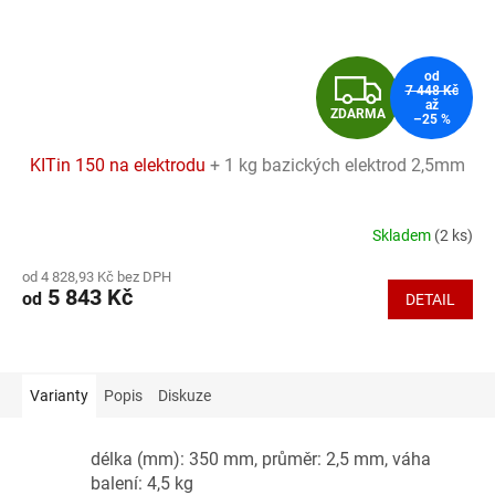
Z
od
7 448 Kč
až
ZDARMA
–25 %
D
KITin 150 na elektrodu
+ 1 kg bazických elektrod 2,5mm
A
R
Skladem
(2 ks)
Průměrné
hodnocení
M
od 4 828,93 Kč bez DPH
produktu
5 843 Kč
od
DETAIL
je
A
4,3
z
5
hvězdiček.
Varianty
Popis
Diskuze
délka (mm): 350 mm, průměr: 2,5 mm, váha
balení: 4,5 kg