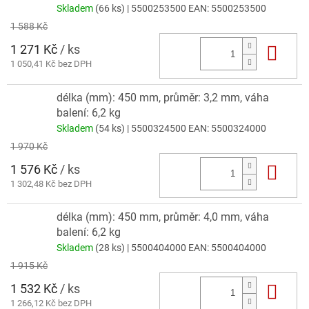
Skladem
(66 ks)
| 5500253500
EAN:
5500253500
1 588 Kč
1 271 Kč
/ ks
Do 
1 050,41 Kč bez DPH
délka (mm): 450 mm, průměr: 3,2 mm, váha
balení: 6,2 kg
Skladem
(54 ks)
| 5500324500
EAN:
5500324000
1 970 Kč
1 576 Kč
/ ks
Do 
1 302,48 Kč bez DPH
délka (mm): 450 mm, průměr: 4,0 mm, váha
balení: 6,2 kg
Skladem
(28 ks)
| 5500404000
EAN:
5500404000
1 915 Kč
1 532 Kč
/ ks
Do 
1 266,12 Kč bez DPH