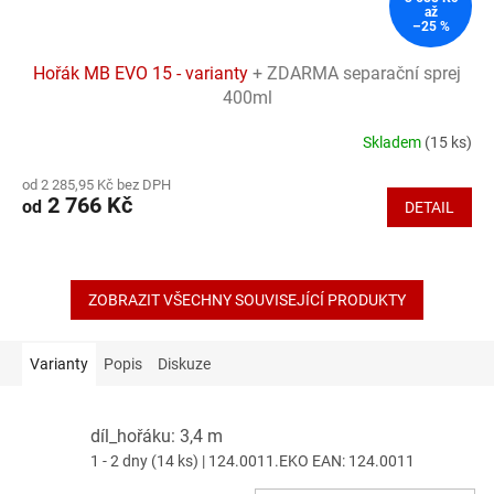
až
–25 %
Hořák MB EVO 15 - varianty
+ ZDARMA separační sprej
400ml
Skladem
(15 ks)
Průměrné
hodnocení
od 2 285,95 Kč bez DPH
produktu
2 766 Kč
od
DETAIL
je
5,0
z
5
hvězdiček.
ZOBRAZIT VŠECHNY SOUVISEJÍCÍ PRODUKTY
Varianty
Popis
Diskuze
díl_hořáku: 3,4 m
1 - 2 dny
(14 ks)
| 124.0011.EKO
EAN:
124.0011