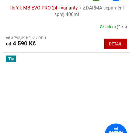
D
Hořák MB EVO PRO 24 - varianty
+ ZDARMA separační
A
sprej 400ml
R
Skladem
(2 ks)
Průměrné
hodnocení
M
od 3 793,39 Kč bez DPH
produktu
4 590 Kč
od
DETAIL
je
A
4,7
z
Tip
5
hvězdiček.
od
3 688 Kč