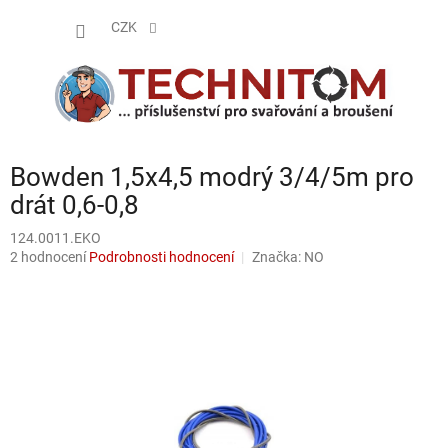
Přejít
NÁKUP
na
CZK
obsah
KOŠÍK
Bowden 1,5x4,5 modrý 3/4/5m pro
drát 0,6-0,8
124.0011.EKO
Průměrné
2 hodnocení
Podrobnosti hodnocení
Značka:
NO
hodnocení
produktu
je
5,0
z
5
hvězdiček.