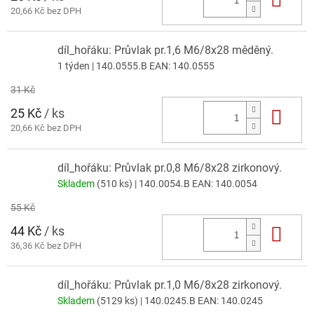
20,66 Kč bez DPH
díl_hořáku: Průvlak pr.1,6 M6/8x28 měděný.
1 týden
| 140.0555.B
EAN:
140.0555
31 Kč
25 Kč
/ ks
Do 
20,66 Kč bez DPH
díl_hořáku: Průvlak pr.0,8 M6/8x28 zirkonový.
Skladem
(510 ks)
| 140.0054.B
EAN:
140.0054
55 Kč
44 Kč
/ ks
Do 
36,36 Kč bez DPH
díl_hořáku: Průvlak pr.1,0 M6/8x28 zirkonový.
Skladem
(5129 ks)
| 140.0245.B
EAN:
140.0245