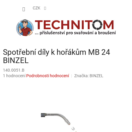
Přejít
NÁKUP
na
CZK
obsah
KOŠÍK
Spotřební díly k hořákům MB 24
BINZEL
140.0051.B
Průměrné
1 hodnocení
Podrobnosti hodnocení
Značka:
BINZEL
hodnocení
produktu
je
5,0
z
5
hvězdiček.