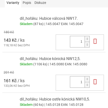
Varianty
Popis
Diskuze
díl_hořáku: Hubice válcová NW17.
Skladem
(87 ks)
| 145.0047
EAN:
145.0047
180 Kč
143 Kč
/ ks
Do 
118,18 Kč bez DPH
díl_hořáku: Hubice kónická NW12,5.
Skladem
(1106 ks)
| 145.0080
EAN:
145.0080
201 Kč
161 Kč
/ ks
Do 
133,06 Kč bez DPH
díl_hořáku: Hubice ostře kónická NW10,5.
Skladem
(60 ks)
| 145.0128
EAN:
145.0128