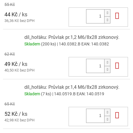
55 Kč
44 Kč
/ ks
Do 
36,36 Kč bez DPH
díl_hořáku: Průvlak pr.1,2 M6/8x28 zirkonový.
Skladem
(200 ks)
| 140.0382.B
EAN:
140.0382
62 Kč
49 Kč
/ ks
Do 
40,50 Kč bez DPH
díl_hořáku: Průvlak pr.1,4 M6/8x28 zirkonový.
Skladem
(7 ks)
| 140.0519.B
EAN:
140.0519
65 Kč
52 Kč
/ ks
Do 
42,98 Kč bez DPH