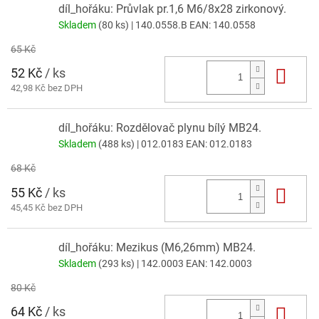
díl_hořáku: Průvlak pr.1,6 M6/8x28 zirkonový.
Skladem
(80 ks)
| 140.0558.B
EAN:
140.0558
65 Kč
52 Kč
/ ks
Do 
42,98 Kč bez DPH
díl_hořáku: Rozdělovač plynu bílý MB24.
Skladem
(488 ks)
| 012.0183
EAN:
012.0183
68 Kč
55 Kč
/ ks
Do 
45,45 Kč bez DPH
díl_hořáku: Mezikus (M6,26mm) MB24.
Skladem
(293 ks)
| 142.0003
EAN:
142.0003
80 Kč
64 Kč
/ ks
Do 