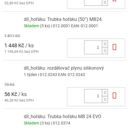
52,89 Kč bez DPH
díl_hořáku: Trubka hořáku (50°) MB24.
Skladem
(5 ks)
| 012.0001
EAN:
012.0001
1 811 Kč
1 448 Kč
/ ks
Do 
1 196,69 Kč bez DPH
díl_hořáku: rozdělovač plynu silikonový
1 týden
| 012.0243
EAN:
012.0243
70 Kč
56 Kč
/ ks
Do 
46,28 Kč bez DPH
díl_hořáku: Trubka hořáku MB 24 EVO
Skladem
(3 ks)
| 012.0374