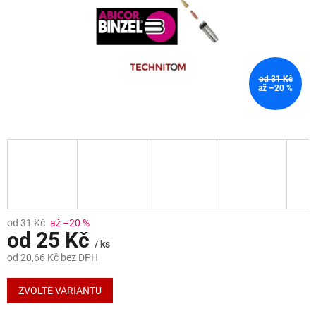
od 31 Kč
až –20 %
od 31 Kč
až –20 %
od
25 Kč
/ ks
od
20,66 Kč
bez DPH
Měrná
cena:
ZVOLTE VARIANTU