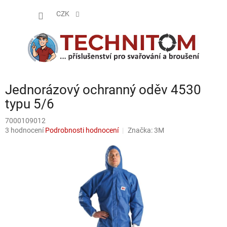
Přejít
NÁKUP
na
CZK
obsah
KOŠÍK
Jednorázový ochranný oděv 4530
typu 5/6
7000109012
Průměrné
3 hodnocení
Podrobnosti hodnocení
Značka:
3M
hodnocení
produktu
je
5,0
z
5
hvězdiček.