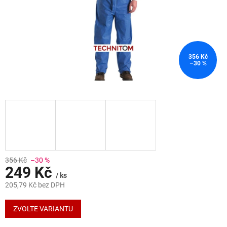
356 Kč
–30 %
356 Kč
–30 %
249 Kč
/ ks
205,79 Kč bez DPH
Měrná
cena:
ZVOLTE VARIANTU