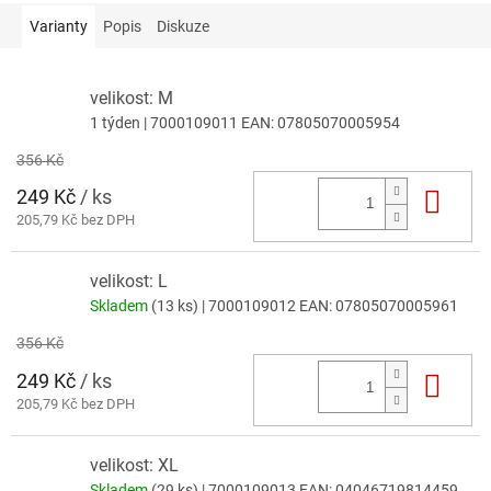
Varianty
Popis
Diskuze
velikost: M
1 týden
| 7000109011
EAN:
07805070005954
356 Kč
249 Kč
/ ks
Do 
205,79 Kč bez DPH
velikost: L
Skladem
(13 ks)
| 7000109012
EAN:
07805070005961
356 Kč
249 Kč
/ ks
Do 
205,79 Kč bez DPH
velikost: XL
Skladem
(29 ks)
| 7000109013
EAN:
04046719814459