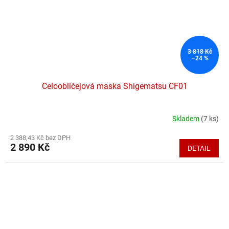
3 818 Kč
–24 %
Celoobličejová maska Shigematsu CF01
Skladem
(7 ks)
Průměrné
hodnocení
2 388,43 Kč bez DPH
produktu
2 890 Kč
DETAIL
je
4,6
z
5
hvězdiček.