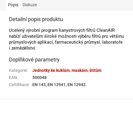
Popis
Diskuze
Detailní popis produktu
Ucelený výrobní program kanystrových filtrů CleanAIR
nabízí uživatelům široké možnosti výběru filtrů pro většinu
průmyslových aplikací, farmaceutický průmysl, laboratoře
i zemědělství.
Doplňkové parametry
Kategorie
:
Jednotky ke kuklám, maskám, štítům
EAN
:
500048
Certifikace
:
EN 143, EN 12941, EN 12942.
Z
á
p
a
t