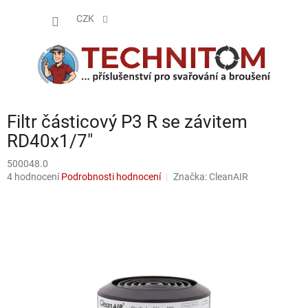
Přejít
NÁKUP
na
CZK
obsah
KOŠÍK
Filtr částicový P3 R se závitem
RD40x1/7"
500048.0
Průměrné
4 hodnocení
Podrobnosti hodnocení
Značka:
CleanAIR
hodnocení
produktu
je
5,0
z
5
hvězdiček.