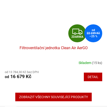
Z
od
22 239 Kč
–25 %
ZDARMA
D
Filtroventilační jednotka Clean Air AerGO
A
R
Skladem
(15 ks)
Průměrné
hodnocení
M
od 13 784,30 Kč bez DPH
produktu
16 679 Kč
od
DETAIL
je
A
4,7
z
5
hvězdiček.
ZOBRAZIT VŠECHNY SOUVISEJÍCÍ PRODUKTY