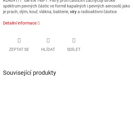
RD40×1/7“ dle EN 148-1. Filtry proti částicím zachycují široké
spektrum pevných částic ve formě kapalných i pevných aerosolů jako
je prach, dým, kouř, vlákna, bakterie,
viry
a radioaktivní částice.
Detailní informace
ZEPTAT SE
HLÍDAT
SDÍLET
Související produkty