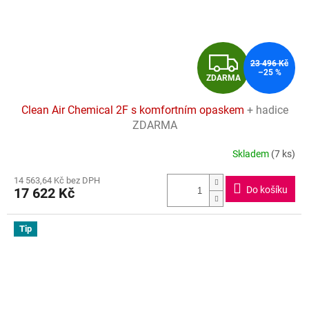
Z
23 496 Kč
–25 %
ZDARMA
D
Clean Air Chemical 2F s komfortním opaskem
+ hadice
A
ZDARMA
R
Skladem
(7 ks)
Průměrné
hodnocení
M
14 563,64 Kč bez DPH
produktu
Do košíku
17 622 Kč
je
A
4,8
z
Tip
5
hvězdiček.