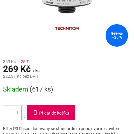
359 Kč
–25 %
359 Kč
–25 %
269 Kč
/ ks
222,31 Kč bez DPH
Měrná
Skladem
(617 ks)
cena:
Přidat do košíku
Filtry P3 R jsou dodávány se standardním připojovacím závitem