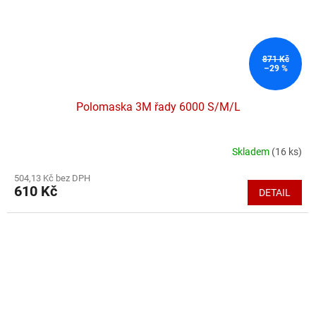
871 Kč
–29 %
Polomaska 3M řady 6000 S/M/L
Skladem
(16 ks)
Průměrné
hodnocení
504,13 Kč bez DPH
produktu
610 Kč
DETAIL
je
4,1
z
5
hvězdiček.