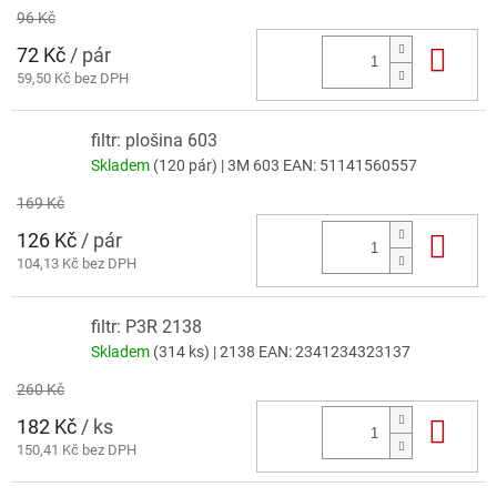
96 Kč
72 Kč
/ pár
Do 
59,50 Kč bez DPH
filtr: plošina 603
Skladem
(120 pár)
| 3M 603
EAN:
51141560557
169 Kč
126 Kč
/ pár
Do 
104,13 Kč bez DPH
filtr: P3R 2138
Skladem
(314 ks)
| 2138
EAN:
2341234323137
260 Kč
182 Kč
/ ks
Do 
150,41 Kč bez DPH