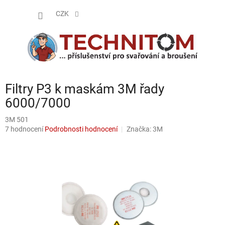
Přejít
NÁKUP
na
CZK
obsah
KOŠÍK
Filtry P3 k maskám 3M řady
6000/7000
3M 501
Průměrné
7 hodnocení
Podrobnosti hodnocení
Značka:
3M
hodnocení
produktu
je
4,1
z
5
hvězdiček.