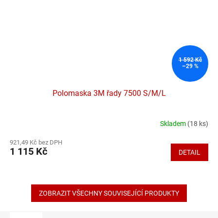
1 592 Kč
–29 %
Polomaska 3M řady 7500 S/M/L
Skladem
(18 ks)
Průměrné
hodnocení
921,49 Kč bez DPH
produktu
1 115 Kč
DETAIL
je
3,9
z
5
hvězdiček.
ZOBRAZIT VŠECHNY SOUVISEJÍCÍ PRODUKTY