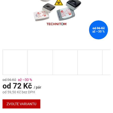
od 96 Kč
až –30 %
od 96 Kč
až –30 %
od
72 Kč
/ pár
od
59,50 Kč
bez DPH
Měrná
cena:
ZVOLTE VARIANTU