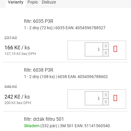
Varianty
Popis
Diskuze
filtr: 6035 P3R
1 - 2 dny
(72 ks)
| 6035
EAN:
4054596788527
237 Kč
166 Kč
/ ks
Do 
137,19 Kč bez DPH
filtr: 6038 P3R
1 - 2 dny
(108 ks)
| 6038
EAN:
4054596788602
346 Kč
242 Kč
/ ks
Do 
200 Kč bez DPH
filtr: držák filtru 501
Skladem
(332 pár)
| 3M 501
EAN:
51141560540