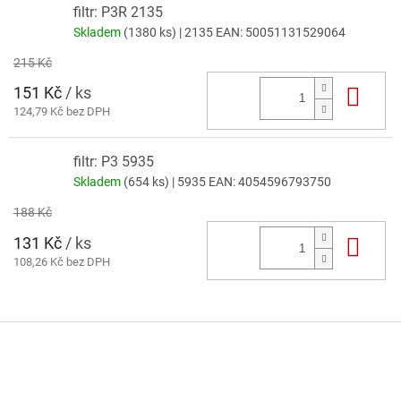
filtr: P3R 2135
Skladem
(1380 ks)
| 2135
EAN:
50051131529064
215 Kč
151 Kč
/ ks
Do 
124,79 Kč bez DPH
filtr: P3 5935
Skladem
(654 ks)
| 5935
EAN:
4054596793750
188 Kč
131 Kč
/ ks
Do 
108,26 Kč bez DPH
Z
á
p
a