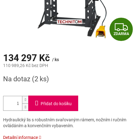
Z
ZDARMA
D
A
134 297 Kč
/ ks
R
110 989,26 Kč bez DPH
Měrná
M
Na dotaz
(2 ks)
cena:
A
Přidat do košíku
Hydraulický lis s robustním svařovaným rámem, nožním i ručním
ovládáním a konvenčním vybavením.
Detailní informace