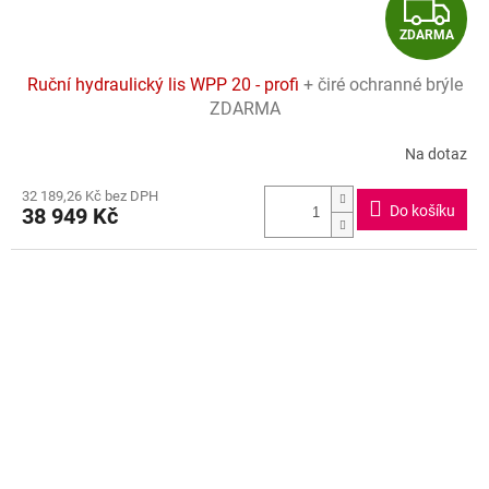
Z
ZDARMA
D
Ruční hydraulický lis WPP 20 - profi
+ čiré ochranné brýle
A
ZDARMA
R
Na dotaz
Průměrné
hodnocení
M
32 189,26 Kč bez DPH
produktu
Do košíku
38 949 Kč
je
A
4,5
z
5
hvězdiček.