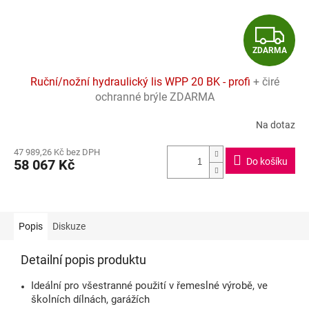
Z
ZDARMA
D
Ruční/nožní hydraulický lis WPP 20 BK - profi
+ čiré
A
ochranné brýle ZDARMA
R
Na dotaz
Průměrné
hodnocení
M
47 989,26 Kč bez DPH
produktu
Do košíku
58 067 Kč
je
A
5,0
z
5
hvězdiček.
Popis
Diskuze
Detailní popis produktu
Ideální pro všestranné použití v řemeslné výrobě, ve
školních dílnách, garážích