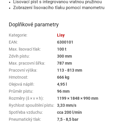
Lisovací píst s integrovanou vratnou pružinou
Zobrazení lisovacího tlaku pomocí manometru
Doplňkové parametry
Kategorie
:
Lisy
EAN
:
6300101
Max. lisovací tlak
:
100 t
Zdvih pístu
:
300 mm
Max. pracovní šířka
:
787 mm
Pracovní výška
:
113 - 813 mm
Hmotnost
:
666 kg
Olejová náplň
:
4,95 l
Průměr pístu
:
96 mm
Rozměry (š × v × h)
:
1199 × 1848 × 990 mm
Rychlost spouštění pístu
:
3,33 mm/s
Spotřeba vzduchu
:
cca 200 l/min
Pneumatický tlak
:
7,5 - 8,5 bar