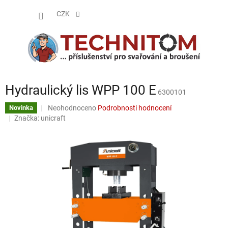
Přejít
NÁKUP
na
CZK
obsah
KOŠÍK
Hydraulický lis WPP 100 E
6300101
Průměrné
Neohodnoceno
Podrobnosti hodnocení
Novinka
hodnocení
Značka:
unicraft
produktu
je
0,0
z
5
hvězdiček.