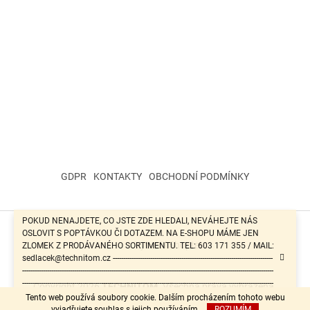
GDPR
KONTAKTY
OBCHODNÍ PODMÍNKY
POKUD NENAJDETE, CO JSTE ZDE HLEDALI, NEVÁHEJTE NÁS
OSLOVIT S POPTÁVKOU ČI DOTAZEM. NA E-SHOPU MÁME JEN
Vytvořil Shoptet
ZLOMEK Z PRODÁVANÉHO SORTIMENTU. TEL: 603 171 355 / MAIL:
sedlacek@technitom.cz -----------------------------------------------------------------------------
-------------------------------------------------------------------------------------------------------------------------
-------------------------------------------------------------------------------------------------------------------------
Copyright 2026
TECHNITOM
. Všechna práva vyhrazena.
-------------------------------------------------------
Tento web používá soubory cookie. Dalším procházením tohoto webu
vyjadřujete souhlas s jejich používáním.
ROZUMÍM