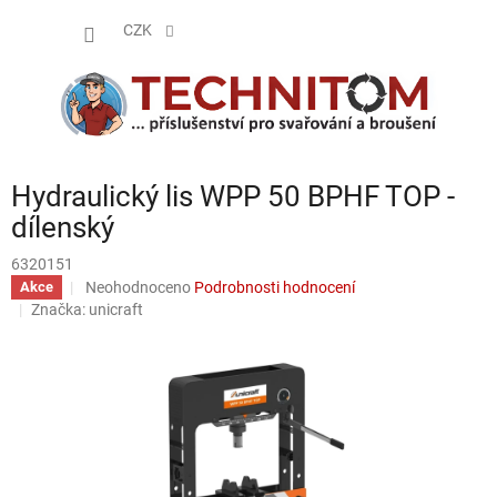
Přejít
NÁKUP
na
CZK
obsah
KOŠÍK
Hydraulický lis WPP 50 BPHF TOP -
dílenský
6320151
Průměrné
Neohodnoceno
Podrobnosti hodnocení
Akce
hodnocení
Značka:
unicraft
produktu
je
0,0
z
5
hvězdiček.