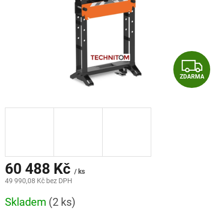
Z
ZDARMA
D
A
R
M
A
60 488 Kč
/ ks
49 990,08 Kč bez DPH
Měrná
Skladem
(2 ks)
cena: