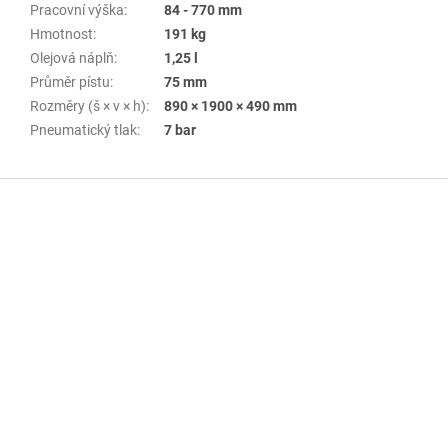
Pracovní výška
:
84 - 770 mm
Hmotnost
:
191 kg
Olejová náplň
:
1,25 l
Průměr pístu
:
75 mm
Rozměry (š × v × h)
:
890 × 1900 × 490 mm
Pneumatický tlak
:
7 bar
Z
á
p
a
t
í