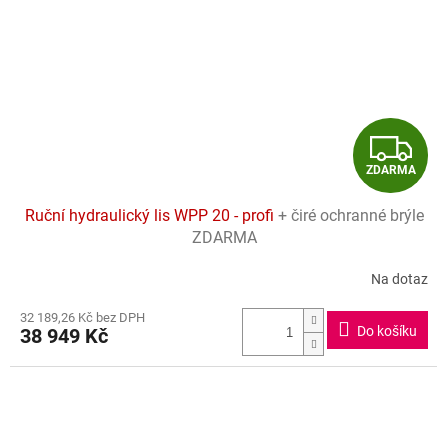
Z
ZDARMA
D
Ruční hydraulický lis WPP 20 - profi
+ čiré ochranné brýle
A
ZDARMA
R
Na dotaz
Průměrné
hodnocení
M
32 189,26 Kč bez DPH
produktu
Do košíku
38 949 Kč
je
A
4,5
z
5
hvězdiček.