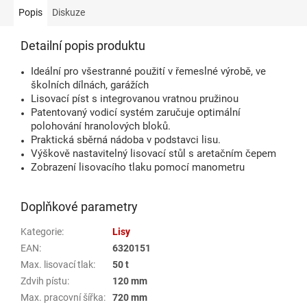
hvězdiček.
Popis
Diskuze
Detailní popis produktu
Ideální pro všestranné použití v řemeslné výrobě, ve
školních dílnách, garážích
Lisovací píst s integrovanou vratnou pružinou
Patentovaný vodicí systém zaručuje optimální
polohování hranolových bloků.
Praktická sběrná nádoba v podstavci lisu.
Výškově nastavitelný lisovací stůl s aretačním čepem
Zobrazení lisovacího tlaku pomocí manometru
Doplňkové parametry
Kategorie
:
Lisy
EAN
:
6320151
Max. lisovací tlak
:
50 t
Zdvih pístu
:
120 mm
Max. pracovní šířka
:
720 mm