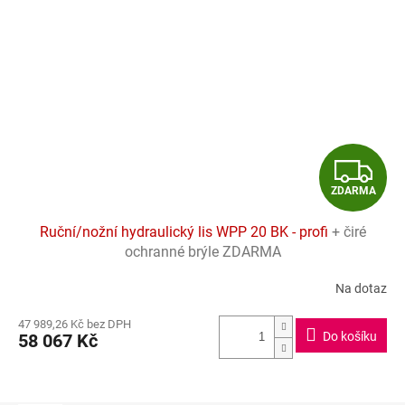
Z
ZDARMA
D
Ruční/nožní hydraulický lis WPP 20 BK - profi
+ čiré
A
ochranné brýle ZDARMA
R
Na dotaz
Průměrné
hodnocení
M
47 989,26 Kč bez DPH
produktu
Do košíku
58 067 Kč
je
A
5,0
z
5