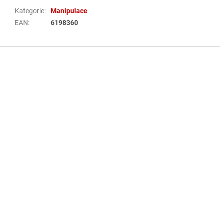
Kategorie
:
Manipulace
EAN
:
6198360
Z
á
p
a
t
í