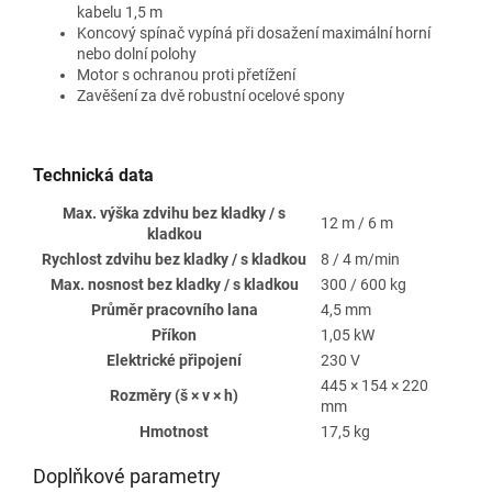
kabelu 1,5 m
Koncový spínač vypíná při dosažení maximální horní
nebo dolní polohy
Motor s ochranou proti přetížení
Zavěšení za dvě robustní ocelové spony
Technická data
Max. výška zdvihu bez kladky / s
12 m / 6 m
kladkou
Rychlost zdvihu bez kladky / s kladkou
8 / 4 m/min
Max. nosnost bez kladky / s kladkou
300 / 600 kg
Průměr pracovního lana
4,5 mm
Příkon
1,05 kW
Elektrické připojení
230 V
445 × 154 × 220
Rozměry (š × v × h)
mm
Hmotnost
17,5 kg
Doplňkové parametry