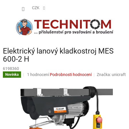
Přejít
NÁKUP
na
CZK
obsah
KOŠÍK
Elektrický lanový kladkostroj MES
600-2 H
6198360
Průměrné
1 hodnocení
Podrobnosti hodnocení
Značka:
unicraft
Novinka
hodnocení
produktu
je
5,0
z
5
hvězdiček.