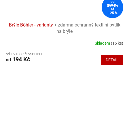
od
259 Kč
až
–25 %
Brýle Böhler - varianty
+ zdarma ochranný textilní pytlík
na brýle
Skladem
(15 ks)
Průměrné
hodnocení
od 160,33 Kč bez DPH
produktu
194 Kč
od
DETAIL
je
5,0
z
5
hvězdiček.