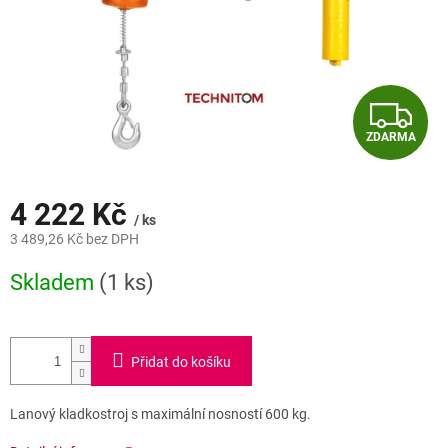
Z
ZDARMA
D
A
4 222 Kč
/ ks
R
3 489,26 Kč bez DPH
Měrná
M
Skladem
(1 ks)
cena:
A
Přidat do košíku
Lanový kladkostroj s maximální nosností 600 kg.