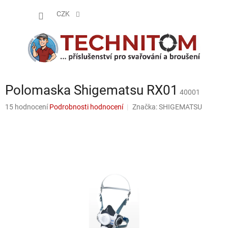
Přejít
NÁKUP
na
CZK
obsah
KOŠÍK
Polomaska Shigematsu RX01
40001
Průměrné
15 hodnocení
Podrobnosti hodnocení
Značka:
SHIGEMATSU
hodnocení
produktu
je
4,5
z
5
hvězdiček.