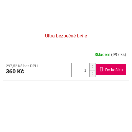
Ultra bezpečné brýle
Skladem
(997 ks)
Průměrné
hodnocení
297,52 Kč bez DPH
produktu
Do košíku
360 Kč
je
4,5
z
5
hvězdiček.