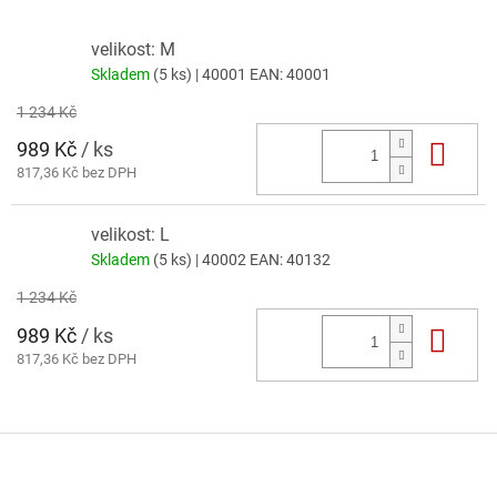
velikost: M
Skladem
(5 ks)
| 40001
EAN:
40001
1 234 Kč
989 Kč
/ ks
Do 
817,36 Kč bez DPH
velikost: L
Skladem
(5 ks)
| 40002
EAN:
40132
1 234 Kč
989 Kč
/ ks
Do 
817,36 Kč bez DPH
Z
á
p