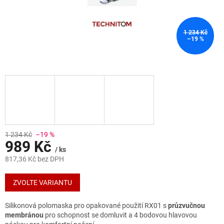
1 234 Kč
–19 %
1 234 Kč
–19 %
989 Kč
/ ks
817,36 Kč bez DPH
Měrná
cena:
ZVOLTE VARIANTU
Silikonová polomaska pro opakované použití RX01 s
průzvučnou
membránou
pro schopnost se domluvit a 4 bodovou hlavovou