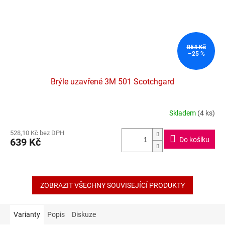
854 Kč
–25 %
Brýle uzavřené 3M 501 Scotchgard
Skladem
(4 ks)
Průměrné
hodnocení
528,10 Kč bez DPH
produktu
Do košíku
639 Kč
je
4,4
z
5
hvězdiček.
ZOBRAZIT VŠECHNY SOUVISEJÍCÍ PRODUKTY
Varianty
Popis
Diskuze