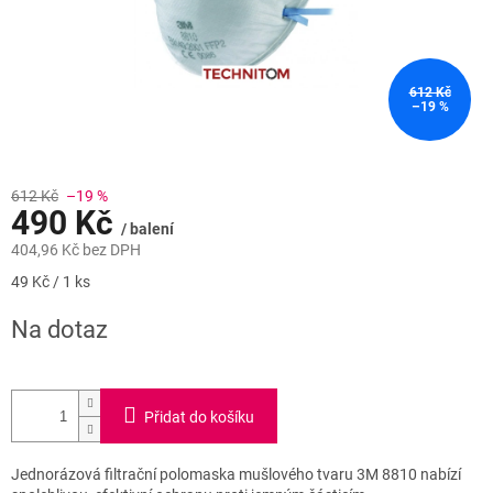
612 Kč
–19 %
612 Kč
–19 %
490 Kč
/ balení
404,96 Kč bez DPH
Měrná
49 Kč / 1 ks
cena:
Na dotaz
Přidat do košíku
Jednorázová filtrační polomaska mušlového tvaru 3M 8810 nabízí