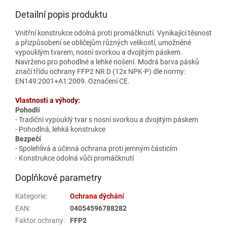
Detailní popis produktu
Vnitřní konstrukce odolná proti promáčknutí. Vynikající těsnost
a přizpůsobení se obličejům různých velikostí, umožněné
vypouklým tvarem, nosní svorkou a dvojitým páskem.
Navrženo pro pohodlné a lehké nošení. Modrá barva pásků
značí třídu ochrany FFP2 NR D (12x NPK-P) dle normy:
EN149:2001+A1:2009. Označení CE.
Vlastnosti a výhody:
Pohodlí
- Tradiční vypouklý tvar s nosní svorkou a dvojitým páskem
- Pohodlná, lehká konstrukce
Bezpečí
- Spolehlivá a účinná ochrana proti jemným částicím
- Konstrukce odolná vůči promáčknutí
Doplňkové parametry
Kategorie
:
Ochrana dýchání
EAN
:
04054596788282
Faktor ochrany
:
FFP2