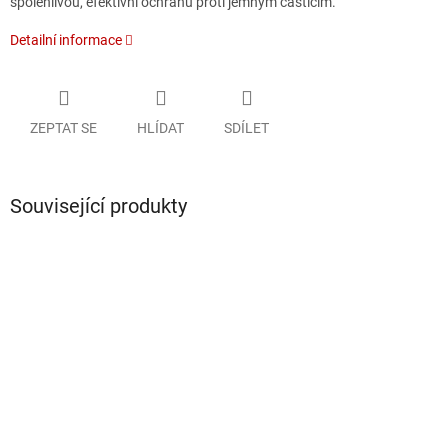
spolehlivou, efektivní ochranu proti jemným částicím.
Detailní informace
ZEPTAT SE
HLÍDAT
SDÍLET
Související produkty