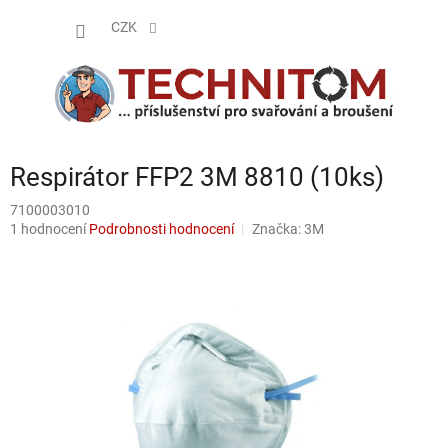
Přejít
NÁKUP
na
CZK
obsah
KOŠÍK
Respirátor FFP2 3M 8810 (10ks)
7100003010
Průměrné
1 hodnocení
Podrobnosti hodnocení
Značka:
3M
hodnocení
produktu
je
5,0
z
5
hvězdiček.