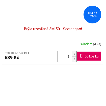
854 Kč
–25 %
Brýle uzavřené 3M 501 Scotchgard
Skladem
(4 ks)
Průměrné
hodnocení
528,10 Kč bez DPH
produktu
Do košíku
639 Kč
je
4,4
z
5
hvězdiček.