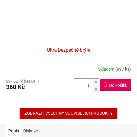
Ultra bezpečné brýle
Skladem
(997 ks)
Průměrné
hodnocení
297,52 Kč bez DPH
produktu
Do košíku
360 Kč
je
4,5
z
5
hvězdiček.
ZOBRAZIT VŠECHNY SOUVISEJÍCÍ PRODUKTY
Popis
Diskuze