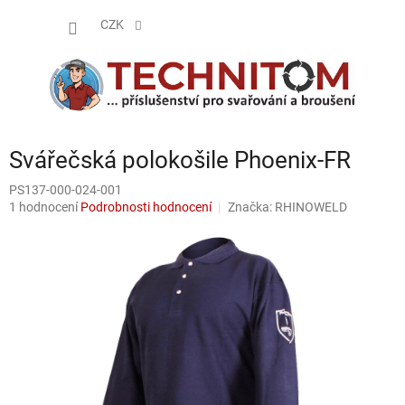
Přejít
NÁKUP
na
CZK
obsah
KOŠÍK
Svářečská polokošile Phoenix-FR
PS137-000-024-001
Průměrné
1 hodnocení
Podrobnosti hodnocení
Značka:
RHINOWELD
hodnocení
produktu
je
5,0
z
5
hvězdiček.