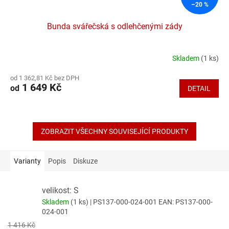
–20 %
Bunda svářečská s odlehčenými zády
Skladem
(1 ks)
Průměrné
hodnocení
od 1 362,81 Kč bez DPH
produktu
1 649 Kč
od
DETAIL
je
4,1
z
5
hvězdiček.
ZOBRAZIT VŠECHNY SOUVISEJÍCÍ PRODUKTY
Varianty
Popis
Diskuze
velikost: S
Skladem
(1 ks)
| PS137-000-024-001
EAN:
PS137-000-
024-001
1 416 Kč