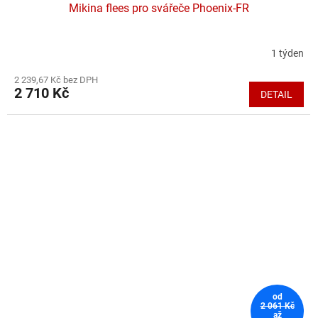
Mikina flees pro svářeče Phoenix-FR
1 týden
Průměrné
hodnocení
2 239,67 Kč bez DPH
produktu
2 710 Kč
DETAIL
je
5,0
z
5
hvězdiček.
od
2 061 Kč
až