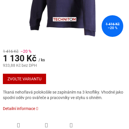
1 416 Kč
–20 %
1 416 Kč
–20 %
1 130 Kč
/ ks
933,88 Kč bez DPH
Měrná
cena:
ZVOLTE VARIANTU
Tkaná nehořlavá polokošile se zapínáním na 3 knoflíky. Vhodné jako
spodní oděv pro svářeče a pracovníky ve styku s ohněm.
Detailní informace