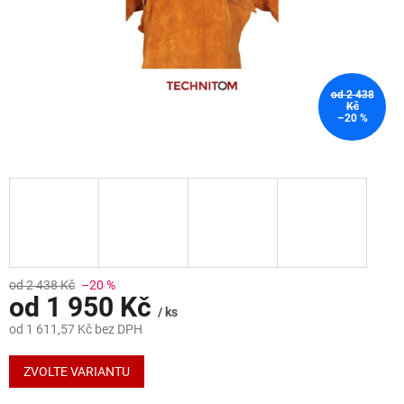
od 2 438
Kč
–20 %
od 2 438 Kč
–20 %
od
1 950 Kč
/ ks
od
1 611,57 Kč
bez DPH
Měrná
cena:
ZVOLTE VARIANTU