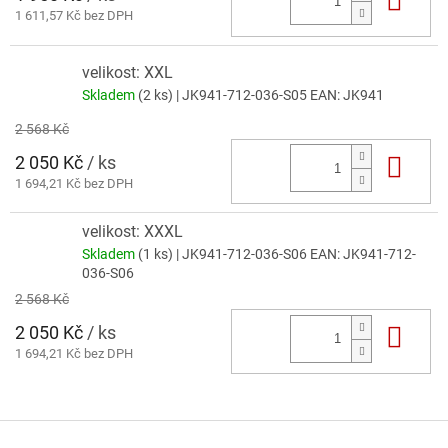
1 611,57 Kč bez DPH
velikost: XXL
Skladem
(2 ks)
| JK941-712-036-S05
EAN:
JK941
2 568 Kč
2 050 Kč
/ ks
Do 
1 694,21 Kč bez DPH
velikost: XXXL
Skladem
(1 ks)
| JK941-712-036-S06
EAN:
JK941-712-
036-S06
2 568 Kč
2 050 Kč
/ ks
Do 
1 694,21 Kč bez DPH
Z