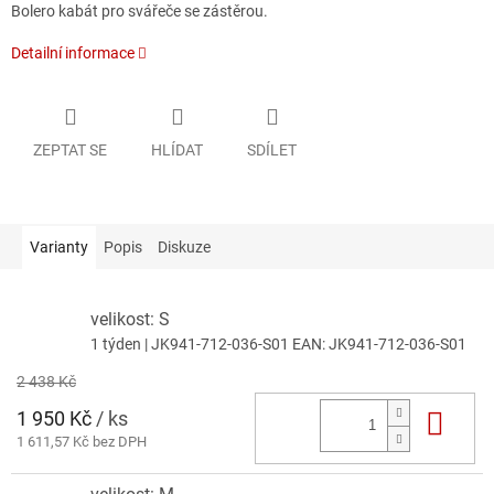
Bolero kabát pro svářeče se zástěrou.
Detailní informace
ZEPTAT SE
HLÍDAT
SDÍLET
Varianty
Popis
Diskuze
velikost: S
1 týden
| JK941-712-036-S01
EAN:
JK941-712-036-S01
2 438 Kč
1 950 Kč
/ ks
Do 
1 611,57 Kč bez DPH