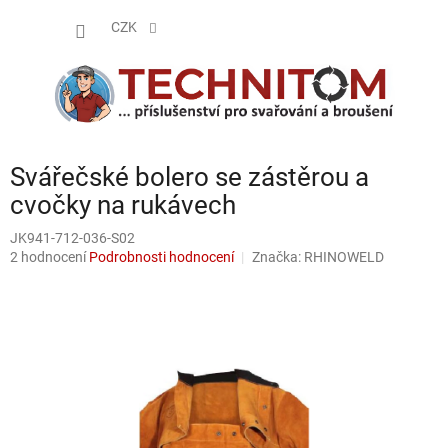
Přejít
NÁKUP
na
CZK
obsah
KOŠÍK
Svářečské bolero se zástěrou a
cvočky na rukávech
JK941-712-036-S02
Průměrné
2 hodnocení
Podrobnosti hodnocení
Značka:
RHINOWELD
hodnocení
produktu
je
4,5
z
5
hvězdiček.