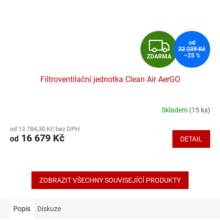
Z
od
22 239 Kč
–25 %
ZDARMA
D
Filtroventilační jednotka Clean Air AerGO
A
R
Skladem
(15 ks)
Průměrné
hodnocení
M
od 13 784,30 Kč bez DPH
produktu
16 679 Kč
od
DETAIL
je
A
4,7
z
5
hvězdiček.
ZOBRAZIT VŠECHNY SOUVISEJÍCÍ PRODUKTY
Popis
Diskuze