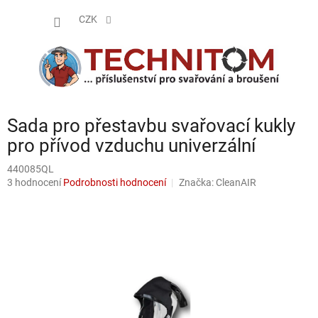
Přejít
NÁKUP
na
CZK
obsah
KOŠÍK
Sada pro přestavbu svařovací kukly
pro přívod vzduchu univerzální
440085QL
Průměrné
3 hodnocení
Podrobnosti hodnocení
Značka:
CleanAIR
hodnocení
produktu
je
5,0
z
5
hvězdiček.