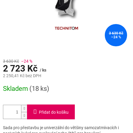
3 630 Kč
–24 %
3 630 Kč
–24 %
2 723 Kč
/ ks
2 250,41 Kč bez DPH
Měrná
Skladem
(18 ks)
cena:
Přidat do košíku
Sada pro přestavbu je univerzální do většiny samozatmívacích i