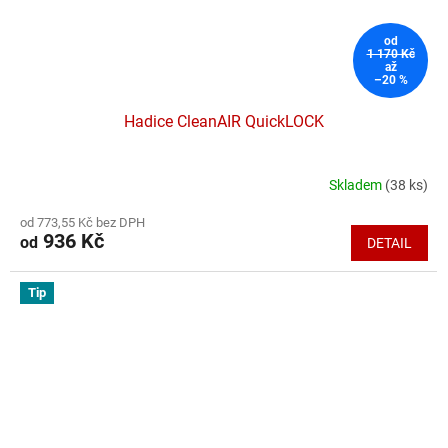
od
1 170 Kč
až
–20 %
Hadice CleanAIR QuickLOCK
Skladem
(38 ks)
Průměrné
hodnocení
od 773,55 Kč bez DPH
produktu
936 Kč
od
DETAIL
je
5,0
z
Tip
5
hvězdiček.