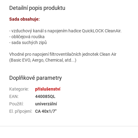
Detailní popis produktu
Sada obsahuje:
- vzduchový kanál s napojením hadice QuickLOCK CleanAir.
- obličejová rouška
- sada suchých zipů
Vhodné pro napojení filtroventilačních jednotek Clean Air
(Basic EVO, Aergo, Chemical, atd...)
Doplňkové parametry
Kategorie
:
příslušenství
EAN
:
440085QL
Použití
:
univerzální
El. připojení
:
CA 40x1/7"
Z
á