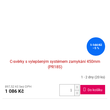
1 144 Kč
–5 %
C-svěrky s vylepšeným systémem zamykání 450mm
(PR18S)
1 - 2 dny
(20 ks)
897,52 Kč bez DPH
Do košíku
1 086 Kč