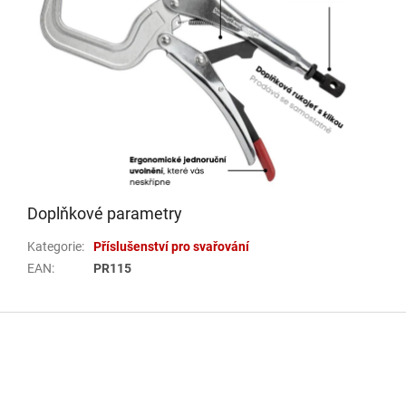
Doplňkové parametry
Kategorie
:
Příslušenství pro svařování
EAN
:
PR115
Z
á
p
a
t