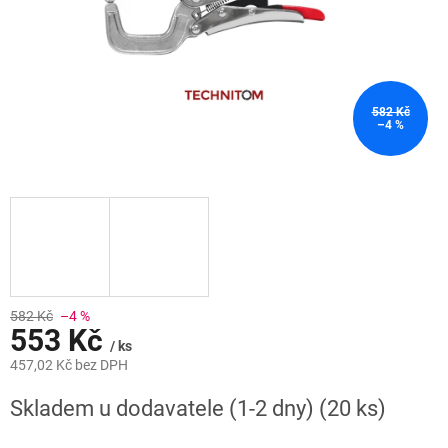
582 Kč
–4 %
582 Kč
–4 %
553 Kč
/ ks
457,02 Kč bez DPH
Měrná
Skladem u dodavatele (1-2 dny)
(20 ks)
cena: