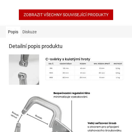
z
5
hvězdiček.
ZOBRAZIT VŠECHNY SOUVISEJÍCÍ PRODUKTY
Popis
Diskuze
Detailní popis produktu