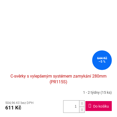
644 Kč
–5 %
C-svěrky s vylepšeným systémem zamykání 280mm
(PR115S)
1 - 2 týdny
(15 ks)
Průměrné
hodnocení
504,96 Kč bez DPH
produktu
Do košíku
611 Kč
je
5,0