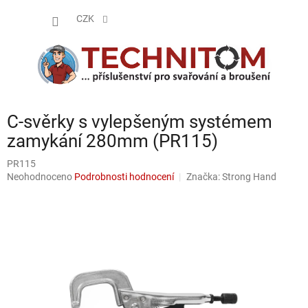
Přejít
NÁKUP
na
CZK
obsah
KOŠÍK
C-svěrky s vylepšeným systémem
zamykání 280mm (PR115)
PR115
Průměrné
Neohodnoceno
Podrobnosti hodnocení
Značka:
Strong Hand
hodnocení
produktu
je
0,0
z
5
hvězdiček.