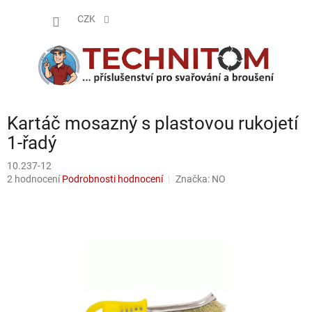
Přejít
NÁKUP
na
CZK
obsah
KOŠÍK
Kartáč mosazný s plastovou rukojetí
1-řadý
10.237-12
Průměrné
2 hodnocení
Podrobnosti hodnocení
Značka:
NO
hodnocení
produktu
je
5,0
z
5
hvězdiček.