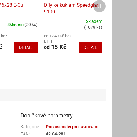
Další
M6x28 E-Cu
Díly ke kuklám Speedglas
produkt
9100
Skladem
Skladem
(50 ks)
Průměrné
(1078 ks)
hodnocení
 bez
od 12,40 Kč bez
produktu
DPH
je
č
15 Kč
od
DETAIL
DETAIL
4,8
z
5
hvězdiček.
Doplňkové parametry
Kategorie
:
Příslušenství pro svařování
EAN
:
42.04-281