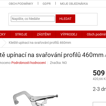
OBCH.PODMÍNKY
GDPR
MOJE OBJEDNÁVKA
HLEDAT
CKY
STROJE
ZÁSTĚNY
VÝPRODEJ
Obch.podmí
Kleště upínací na svařování profilů 460mm
tě upínací na svařování profilů 460mm
né
noceno
Podrobnosti hodnocení
Značka:
NO
ní
509
u
420,66 K
Měrná
2-3 d
cena:
ek.