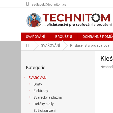
Přejít
sedlacek@technitom.cz
na
obsah
SVAŘOVÁNÍ
BROUŠENÍ
OCHRANNÉ POMŮ
Domů
SVAŘOVÁNÍ
Příslušenství pro svařování
P
Kleš
o
Přeskočit
s
Průměr
Kategorie
Neohod
kategorie
t
hodnoce
r
produkt
SVAŘOVÁNÍ
a
je
Dráty
n
0,0
z
Elektrody
n
5
í
Svářečky a plazmy
hvězdič
p
Hořáky a díly
a
Sušící zařízení