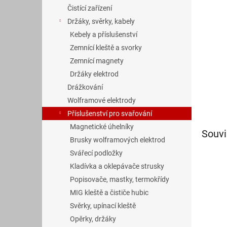
n
Čistící zařízení
e
Držáky, svěrky, kabely
l
Kebely a příslušenství
Zemnící kleště a svorky
Zemnící magnety
Držáky elektrod
Drážkování
Wolframové elektrody
Příslušenství pro svařování
Magnetické úhelníky
Souvi
Brusky wolframových elektrod
Svářecí podložky
Kladívka a oklepávače strusky
Popisovače, mastky, termokřídy
MIG kleště a čističe hubic
Svěrky, upínací kleště
Opěrky, držáky