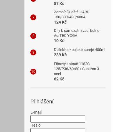
57 Kč
Zemnící kleště HARD
150/300/400/600A
124 Kč
Díly k samozatmívací kukle
AerTEC YOGA
10 Kč
Defektoskopické spreje 400ml
239 Kč
Fíbrový kotouč 1182C
125/P36/60/80+ Cubitron 3 -
ocel
62 Kč
Přihlášení
E-mail
Heslo