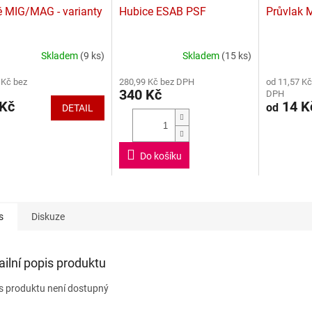
ě MIG/MAG - varianty
Hubice ESAB PSF
Průvlak 
Skladem
(9 ks)
Skladem
(15 ks)
rné
Průměrné
Průměrné
cení
hodnocení
hodnocení
 Kč bez
280,99 Kč bez DPH
od 11,57 Kč
ktu
produktu
produktu
340 Kč
DPH
je
je
 Kč
14 K
od
DETAIL
5,0
4,5
z
z
5
5
ček.
hvězdiček.
hvězdiček.
Do košíku
s
Diskuze
ailní popis produktu
s produktu není dostupný