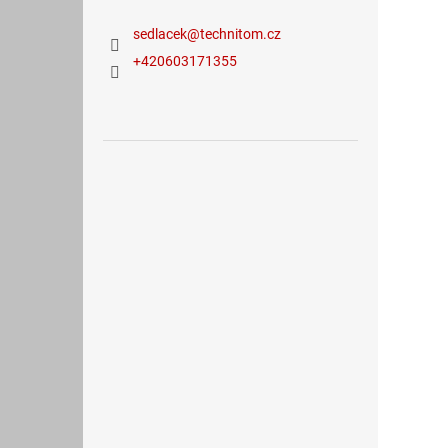
sedlacek
@
technitom.cz
+420603171355