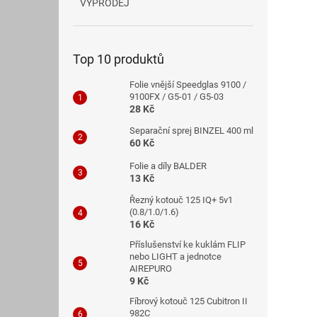
VÝPRODEJ
Top 10 produktů
Folie vnější Speedglas 9100 /
9100FX / G5-01 / G5-03
28 Kč
Separační sprej BINZEL 400 ml
60 Kč
Folie a díly BALDER
13 Kč
Řezný kotouč 125 IQ+ 5v1
(0.8/1.0/1.6)
16 Kč
Příslušenství ke kuklám FLIP
nebo LIGHT a jednotce
AIREPURO
9 Kč
Fíbrový kotouč 125 Cubitron II
982C