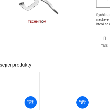
Rychloup
nastaven
která se 
TISK
sející produkty
922 Kč
568 Kč
–19 %
–40 %