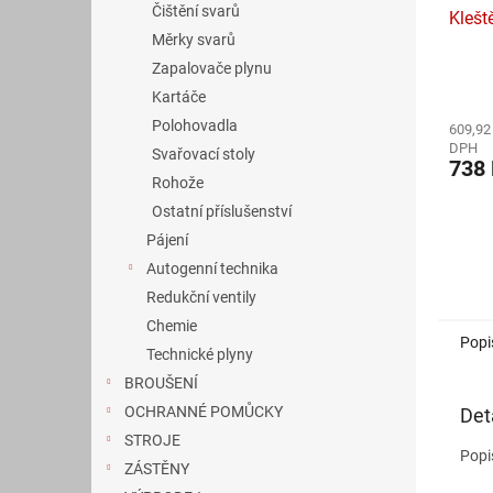
Čištění svarů
Klešt
Měrky svarů
Zapalovače plynu
Průmě
Kartáče
hodno
Polohovadla
609,92
produ
DPH
je
Svařovací stoly
738
4,6
Rohože
z
Ostatní příslušenství
5
hvězdi
Pájení
Autogenní technika
Redukční ventily
Chemie
Popi
Technické plyny
BROUŠENÍ
OCHRANNÉ POMŮCKY
Det
STROJE
Popi
ZÁSTĚNY