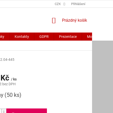
CZK
Přihlášení
NÁKUPNÍ
Prázdný košík
KOŠÍK
nky
Kontakty
GDPR
Prezentace
Moje objednávk
42.04-445
 Kč
/ ks
č bez DPH
ny
(50 ks)