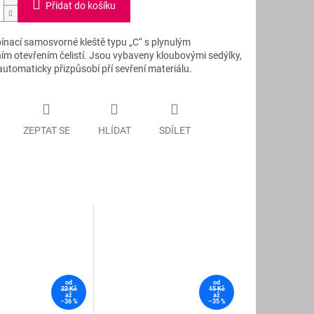
Přidat do košíku
ínací samosvorné kleště typu „C“ s plynulým
ím otevřením čelistí. Jsou vybaveny kloubovými sedýlky,
automaticky přizpůsobí pří sevření materiálu.
ZEPTAT SE
HLÍDAT
SDÍLET
od
od
22 Kč
15 Kč
až
až
–36 %
–35 %