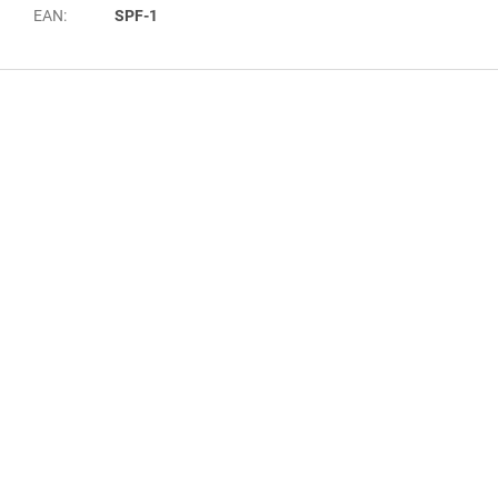
EAN
:
SPF-1
Z
á
p
a
t
í