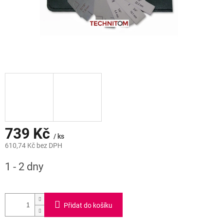
739 Kč
/ ks
610,74 Kč bez DPH
Měrná
1 - 2 dny
cena:
Přidat do košíku