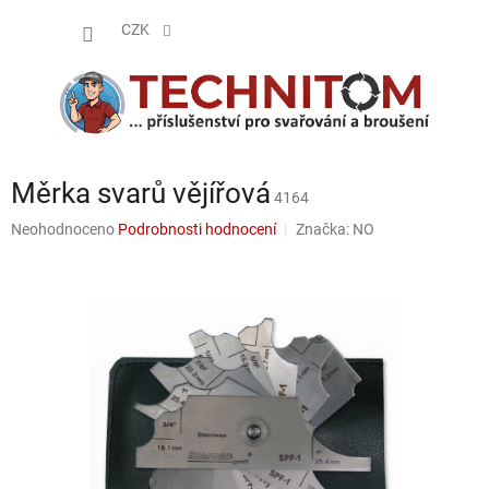
Přejít
NÁKUP
na
CZK
obsah
KOŠÍK
Měrka svarů vějířová
4164
Průměrné
Neohodnoceno
Podrobnosti hodnocení
Značka:
NO
hodnocení
produktu
je
0,0
z
5
hvězdiček.