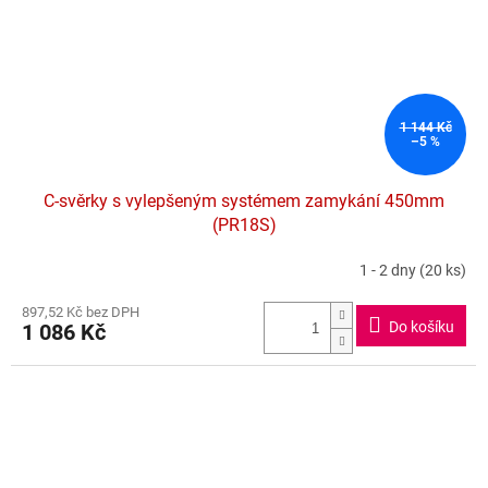
1 144 Kč
–5 %
C-svěrky s vylepšeným systémem zamykání 450mm
(PR18S)
1 - 2 dny
(20 ks)
897,52 Kč bez DPH
Do košíku
1 086 Kč