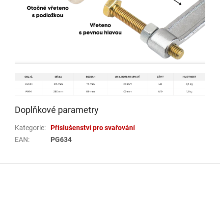
Doplňkové parametry
Kategorie
:
Příslušenství pro svařování
EAN
:
PG634
Z
á
p
a
t