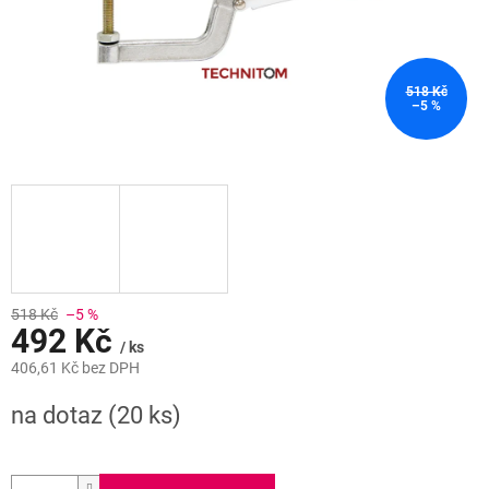
518 Kč
–5 %
518 Kč
–5 %
492 Kč
/ ks
406,61 Kč bez DPH
Měrná
na dotaz
(20 ks)
cena: