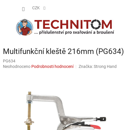
Přejít
NÁKUP
na
CZK
obsah
KOŠÍK
Multifunkční kleště 216mm (PG634)
PG634
Průměrné
Neohodnoceno
Podrobnosti hodnocení
Značka:
Strong Hand
hodnocení
produktu
je
0,0
z
5
hvězdiček.