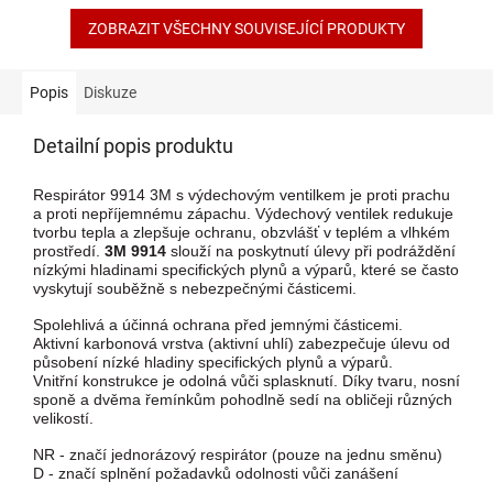
hvězdiček.
ZOBRAZIT VŠECHNY SOUVISEJÍCÍ PRODUKTY
Popis
Diskuze
Detailní popis produktu
Respirátor 9914 3M s výdechovým ventilkem je proti prachu
a proti nepříjemnému zápachu.
Výdechový ventilek redukuje
tvorbu tepla a zlepšuje ochranu, obzvlášť v teplém a vlhkém
prostředí.
3M 9914
slouží na poskytnutí úlevy při podráždění
nízkými hladinami specifických plynů a výparů, které se často
vyskytují souběžně s nebezpečnými částicemi.
Spolehlivá a účinná ochrana před jemnými částicemi.
Aktivní karbonová vrstva (aktivní uhlí) zabezpečuje úlevu od
působení nízké hladiny specifických plynů a výparů.
Vnitřní konstrukce je odolná vůči splasknutí. Díky tvaru, nosní
sponě a dvěma řemínkům pohodlně sedí na obličeji různých
velikostí.
NR - značí jednorázový respirátor (pouze na jednu směnu)
D - značí splnění požadavků odolnosti vůči zanášení