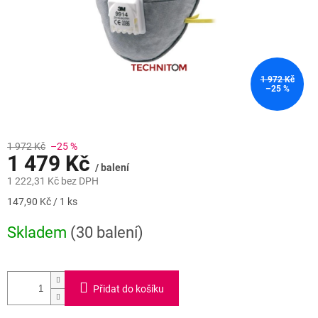
1 972 Kč
–25 %
1 972 Kč
–25 %
1 479 Kč
/ balení
1 222,31 Kč bez DPH
Měrná
147,90 Kč / 1 ks
cena:
Skladem
(30 balení)
Přidat do košíku