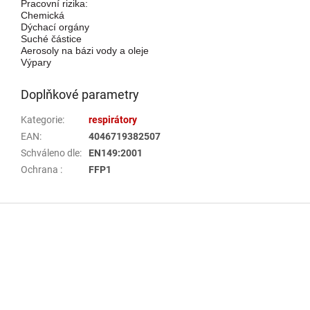
Pracovní rizika:
Chemická
Dýchací orgány
Suché částice
Aerosoly na bázi vody a oleje
Výpary
Doplňkové parametry
Kategorie
:
respirátory
EAN
:
4046719382507
Schváleno dle
:
EN149:2001
Ochrana
:
FFP1
Z
á
p
a
t
í