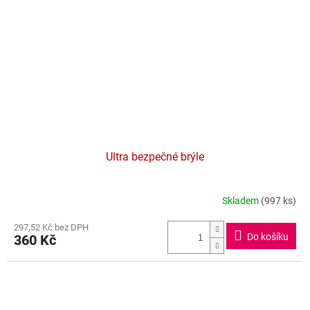
Ultra bezpečné brýle
Skladem
(997 ks)
Průměrné
hodnocení
297,52 Kč bez DPH
produktu
Do košíku
360 Kč
je
4,5
z
5
hvězdiček.