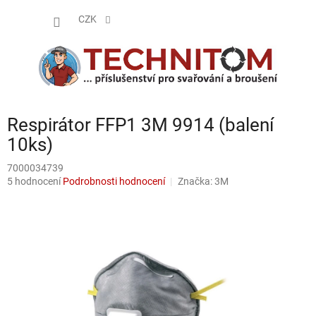
Přejít
NÁKUP
na
CZK
obsah
KOŠÍK
Respirátor FFP1 3M 9914 (balení
10ks)
7000034739
Průměrné
5 hodnocení
Podrobnosti hodnocení
Značka:
3M
hodnocení
produktu
je
4,6
z
5
hvězdiček.