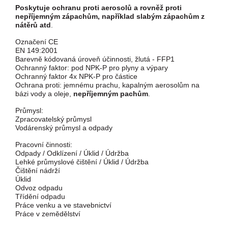
Poskytuje ochranu proti aerosolů a rovněž proti
nepříjemným zápachům, například slabým zápachům z
nátěrů atd
.
Označení CE
EN 149:2001
Barevně kódovaná úroveň účinnosti, žlutá - FFP1
Ochranný faktor: pod NPK-P pro plyny a výpary
Ochranný faktor 4x NPK-P pro částice
Ochrana proti: jemnému prachu, kapalným aerosolům na
bázi vody a oleje,
nepříjemným pachům
.
Průmysl:
Zpracovatelský průmysl
Vodárenský průmysl a odpady
Pracovní činnosti:
Odpady / Odklízení / Úklid / Údržba
Lehké průmyslové čištění / Úklid / Údržba
Čištění nádrží
Úklid
Odvoz odpadu
Třídění odpadu
Práce venku a ve stavebnictví
Práce v zemědělství