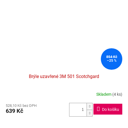
854 Kč
–25 %
Brýle uzavřené 3M 501 Scotchgard
Skladem
(4 ks)
Průměrné
hodnocení
528,10 Kč bez DPH
produktu
Do košíku
639 Kč
je
4,4
z
5