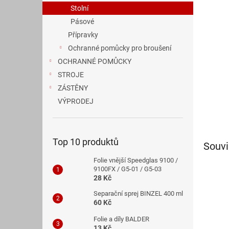
n
Stolní
e
Pásové
l
Přípravky
Ochranné pomůcky pro broušení
OCHRANNÉ POMŮCKY
STROJE
ZÁSTĚNY
VÝPRODEJ
Top 10 produktů
Souvi
Folie vnější Speedglas 9100 /
9100FX / G5-01 / G5-03
28 Kč
Separační sprej BINZEL 400 ml
60 Kč
Folie a díly BALDER
13 Kč