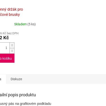
A
nný držák pro
čové brusky
Skladem
(5 ks)
rné
cení
76 Kč bez DPH
ktu
2 Kč
ček.
o košíku
s
Diskuze
ailní popis produktu
usný pás na grafitovém podkladu