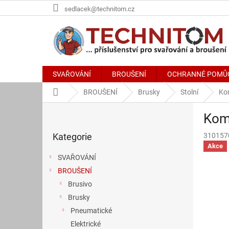
Přejít
sedlacek@technitom.cz
na
obsah
SVAŘOVÁNÍ
BROUŠENÍ
OCHRANNÉ POMŮ
Domů
BROUŠENÍ
Brusky
Stolní
Ko
P
Kom
o
Přeskočit
s
Kategorie
310157
kategorie
t
Akce
r
SVAŘOVÁNÍ
a
BROUŠENÍ
n
Brusivo
n
í
Brusky
p
Pneumatické
a
Elektrické