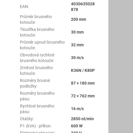
4030635028
EAN
:
878
Průměr brusného
200 mm
kotouče
:
Tloušťka brusného
30 mm
kotouče
:
Průměr upnutí brusného
32 mm
kotouče
:
Obvodová rychlost
30 m/s
brusného kotouče
:
Zrnitost brusného
K36N / K80P
kotouče
:
Rozměry brusné
87 × 180 mm
podložky
:
Rozměry brusného
72 × 762 mm
pásu
:
Rychlost brusného
16 m/s
pásu
:
Otáčky
:
2850 ot/min
P1 (kVA) - příkon
:
600 W
Elektrické připojení
:
230 V