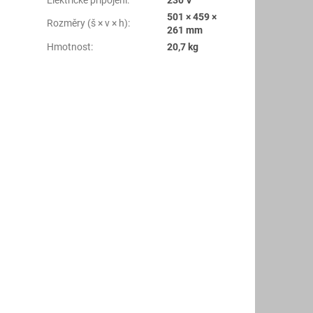
501 × 459 ×
Rozměry (š × v × h)
:
261 mm
Hmotnost
:
20,7 kg