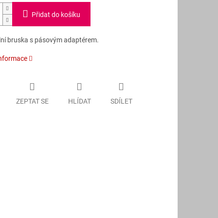
Přidat do košíku
lní bruska s pásovým adaptérem.
informace
ZEPTAT SE
HLÍDAT
SDÍLET