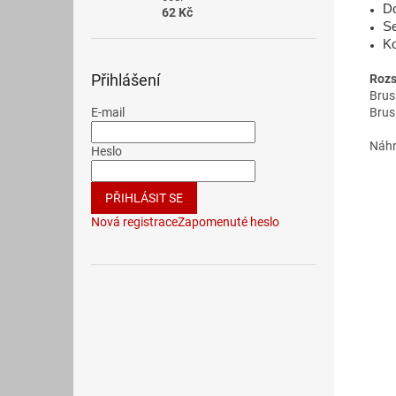
Do
62 Kč
Se
Ko
Přihlášení
Rozs
Brus
Brus
E-mail
Náhr
Heslo
PŘIHLÁSIT SE
Nová registrace
Zapomenuté heslo