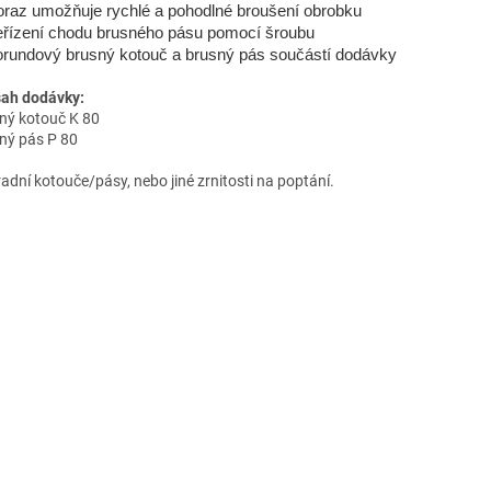
raz umožňuje rychlé a pohodlné broušení obrobku
řízení chodu brusného pásu pomocí šroubu
rundový brusný kotouč a brusný pás součástí dodávky
ah dodávky:
ný kotouč K 80
ný pás P 80
adní kotouče/pásy, nebo jiné zrnitosti na poptání.