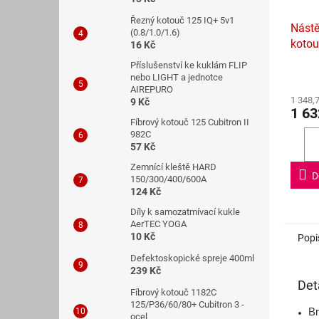
Řezný kotouč 125 IQ+ 5v1
Nástě
(0.8/1.0/1.6)
kotou
16 Kč
Příslušenství ke kuklám FLIP
Průmě
nebo LIGHT a jednotce
hodno
AIREPURO
1 348,
produ
9 Kč
1 63
je
Fíbrový kotouč 125 Cubitron II
4,5
982C
z
57 Kč
5
Zemnící kleště HARD
hvězdi
D
150/300/400/600A
124 Kč
Díly k samozatmívací kukle
AerTEC YOGA
10 Kč
Popi
Defektoskopické spreje 400ml
239 Kč
Det
Fíbrový kotouč 1182C
125/P36/60/80+ Cubitron 3 -
Br
ocel