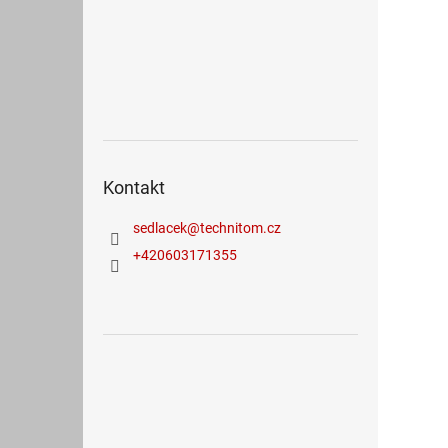
Kontakt
sedlacek
@
technitom.cz
+420603171355