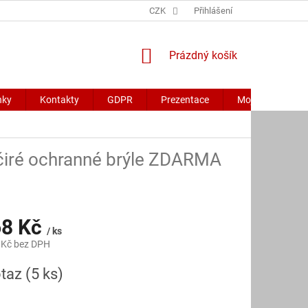
CZK
Přihlášení
NÁKUPNÍ
Prázdný košík
KOŠÍK
nky
Kontakty
GDPR
Prezentace
Moje objednávk
čiré ochranné brýle ZDARMA
68 Kč
/ ks
 Kč bez DPH
otaz
(5 ks)