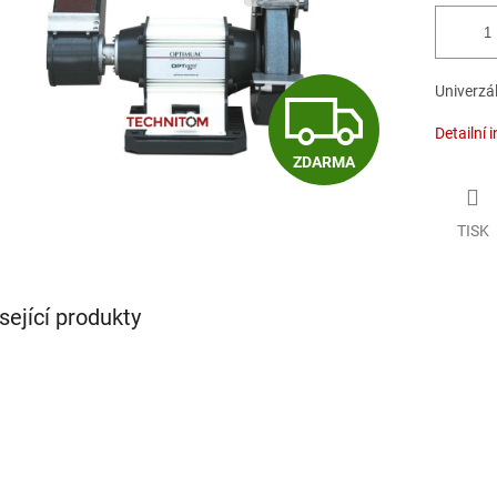
Z
Univerzá
Detailní 
ZDARMA
D
TISK
A
sející produkty
R
M