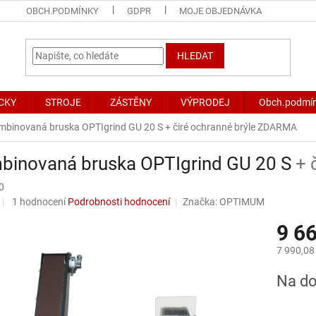
OBCH.PODMÍNKY
GDPR
MOJE OBJEDNÁVKA
HLEDAT
CKY
STROJE
ZÁSTĚNY
VÝPRODEJ
Obch.podmí
mbinovaná bruska OPTIgrind GU 20 S
+ čiré ochranné brýle ZDARMA
binovaná bruska OPTIgrind GU 20 S
+ 
0
Průměrné
1 hodnocení
Podrobnosti hodnocení
Značka:
OPTIMUM
hodnocení
9 6
produktu
je
7 990,08
5,0
z
Měrná
Na d
5
cena:
hvězdiček.