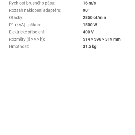
Rychlost brusného pásu
:
16 m/s
Rozsah naklopení adaptéru
:
90°
Otáčky
:
2850 ot/min
P1 (kVA) - příkon
:
1500 W
Elektrické připojení
:
400 V
Rozměry (š × v × h)
:
514 × 596 × 319 mm
Hmotnost
:
31,5 kg
Z
á
p
a
t
í