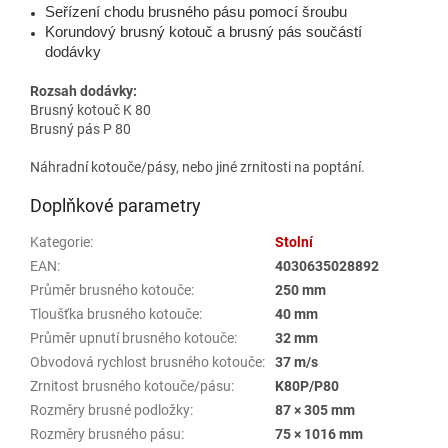
Seřízení chodu brusného pásu pomocí šroubu
Korundový brusný kotouč a brusný pás součástí
dodávky
Rozsah dodávky:
Brusný kotouč K 80
Brusný pás P 80
Náhradní kotouče/pásy, nebo jiné zrnitosti na poptání.
Doplňkové parametry
Kategorie
:
Stolní
EAN
:
4030635028892
Průměr brusného kotouče
:
250 mm
Tloušťka brusného kotouče
:
40 mm
Průměr upnutí brusného kotouče
:
32 mm
Obvodová rychlost brusného kotouče
:
37 m/s
Zrnitost brusného kotouče/pásu
:
K80P/P80
Rozměry brusné podložky
:
87 × 305 mm
Rozměry brusného pásu
:
75 × 1016 mm