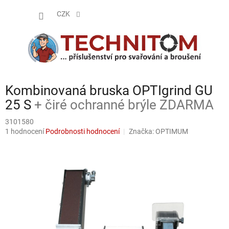
Přejít
NÁKUP
na
CZK
obsah
KOŠÍK
Kombinovaná bruska OPTIgrind GU
25 S
+ čiré ochranné brýle ZDARMA
3101580
Průměrné
1 hodnocení
Podrobnosti hodnocení
Značka:
OPTIMUM
hodnocení
produktu
je
5,0
z
5
hvězdiček.