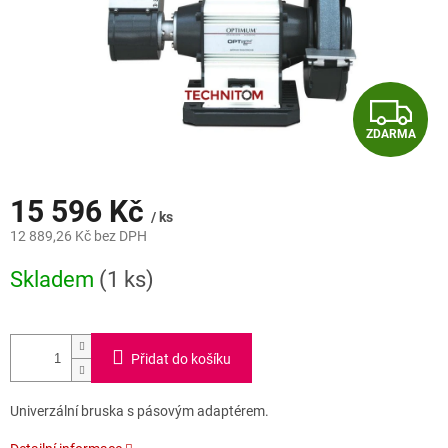
Z
ZDARMA
D
A
15 596 Kč
/ ks
R
12 889,26 Kč bez DPH
Měrná
M
Skladem
(1 ks)
cena:
A
Přidat do košíku
Univerzální bruska s pásovým adaptérem.