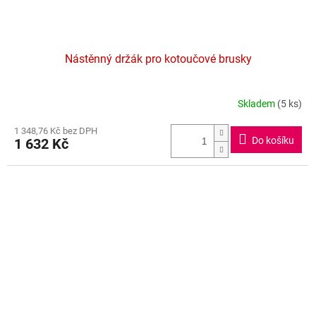
Nástěnný držák pro kotoučové brusky
Skladem
(5 ks)
Průměrné
hodnocení
1 348,76 Kč bez DPH
produktu
Do košíku
1 632 Kč
je
4,5
z
5
hvězdiček.