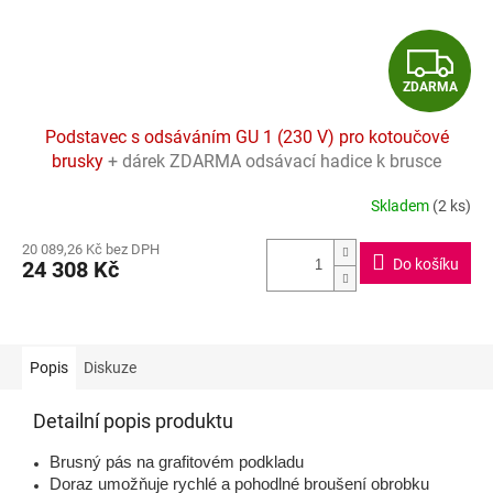
Z
ZDARMA
D
Podstavec s odsáváním GU 1 (230 V) pro kotoučové
A
brusky
+ dárek ZDARMA odsávací hadice k brusce
R
Skladem
(2 ks)
Průměrné
hodnocení
M
20 089,26 Kč bez DPH
produktu
Do košíku
24 308 Kč
je
A
3,7
z
5
hvězdiček.
Popis
Diskuze
Detailní popis produktu
Brusný pás na grafitovém podkladu
Doraz umožňuje rychlé a pohodlné broušení obrobku