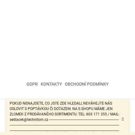
GDPR
KONTAKTY
OBCHODNÍ PODMÍNKY
POKUD NENAJDETE, CO JSTE ZDE HLEDALI, NEVÁHEJTE NÁS
OSLOVIT S POPTÁVKOU ČI DOTAZEM. NA E-SHOPU MÁME JEN
Vytvořil Shoptet
ZLOMEK Z PRODÁVANÉHO SORTIMENTU. TEL: 603 171 355 / MAIL:
sedlacek@technitom.cz -----------------------------------------------------------------------------
-------------------------------------------------------------------------------------------------------------------------
-------------------------------------------------------------------------------------------------------------------------
Copyright 2026
TECHNITOM
. Všechna práva vyhrazena.