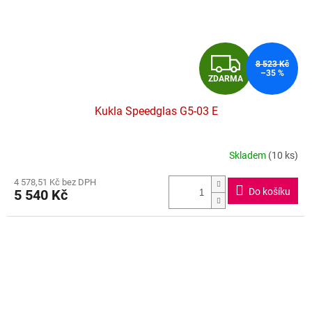
Z
8 523 Kč
–35 %
ZDARMA
D
Kukla Speedglas G5-03 E
A
R
Skladem
(10 ks)
Průměrné
hodnocení
M
4 578,51 Kč bez DPH
produktu
Do košíku
5 540 Kč
je
A
5,0
z
5
hvězdiček.