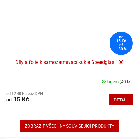
od
15 Kč
až
–30 %
Díly a folie k samozatmívací kukle Speedglas 100
Skladem
(40 ks)
Průměrné
hodnocení
od 12,40 Kč bez DPH
produktu
15 Kč
od
DETAIL
je
5,0
z
5
hvězdiček.
ZOBRAZIT VŠECHNY SOUVISEJÍCÍ PRODUKTY