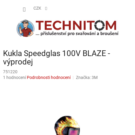
Přejít
NÁKUP
na
CZK
obsah
KOŠÍK
Kukla Speedglas 100V BLAZE -
výprodej
751220
Průměrné
1 hodnocení
Podrobnosti hodnocení
Značka:
3M
hodnocení
produktu
je
5,0
z
5
hvězdiček.