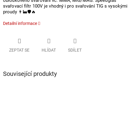
obloukového svařování vč. MMA, MIG/MAG. Speedglas
svařovací filtr 100V je vhodný i pro svařování TIG s vysokými
proudy 👨‍🏭🛡️🔥
Detailní informace
ZEPTAT SE
HLÍDAT
SDÍLET
Související produkty