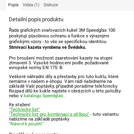
Popis
Videa (1)
Diskuze
Detailní popis produktu
Řada grafických svařovacích kukel 3M Speedglas 100
poskytují působivou ochranu a funkce s výraznými
grafickými vzory - to vše se specifickou identitou.
Stmívací kazeta vyrobena ve Švédsku.
Pro broušení možnost zaaretování kazety na stupni
ztmavení 3. Vysoké hodnocení podle požadované
evropské normy EN 175: B.
Veškeré náhradní díly a přestavby pro tuto kuklu, které
nemáme v našem e-shopu Vám rádi nabídneme na
základě Vaší poptávky, případně poradíme telefonicky.
Rozpad dílů ke kukle najdete v obrázcích u této položky
nebo v
katalogu Speedglas
.
Ke stažení:
"Technický list"
"Technický list pro kombinaci s přilbou"
- tuto variantu
nabízíme na základě poptávky
"Návod k použití"