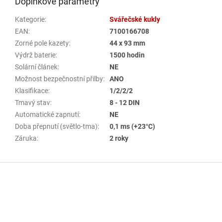
Doplňkové parametry
Kategorie
:
Svářečské kukly
EAN
:
7100166708
Zorné pole kazety
:
44 x 93 mm
Výdrž baterie
:
1500 hodin
Solární článek
:
NE
Možnost bezpečnostní přilby
:
ANO
Klasifikace
:
1/2/2/2
Tmavý stav
:
8 - 12 DIN
Automatické zapnutí
:
NE
Doba přepnutí (světlo-tma)
:
0,1 ms (+23°C)
Záruka
:
2 roky
Z
á
p
a
t
í