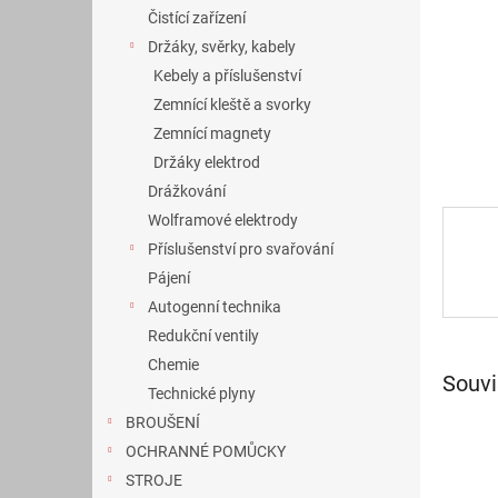
n
Čistící zařízení
e
Držáky, svěrky, kabely
l
Kebely a příslušenství
Zemnící kleště a svorky
Zemnící magnety
Držáky elektrod
Drážkování
Wolframové elektrody
Příslušenství pro svařování
Pájení
Autogenní technika
Redukční ventily
Chemie
Souvi
Technické plyny
BROUŠENÍ
OCHRANNÉ POMŮCKY
STROJE