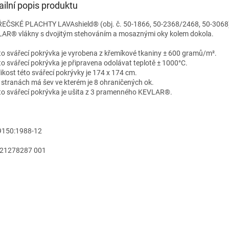
ailní popis produktu
EČSKÉ PLACHTY LAVAshield® (obj. č. 50-1866, 50-2368/2468, 50-3068) 
AR® vlákny s dvojitým stehováním a mosaznými oky kolem dokola.
to svářecí pokrývka je vyrobena z křemíkové tkaniny ± 600 gramů/m².
to svářecí pokrývka je připravena odolávat teplotě ± 1000°C.
likost této svářecí pokrývky je 174 x 174 cm.
 stranách má šev ve kterém je 8 ohraničených ok.
to svářecí pokrývka je ušita z 3 pramenného KEVLAR®.
9150:1988-12
21278287 001