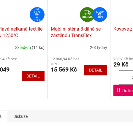
od
Z
1 170
17 299
Kč
Kč
D
až
ZDARMA
–10 %
–10 %
A
lavá netkaná textilie
Mobilní stěna 3-dílná se
Kovové z
R
N 1250°C
zástěnou TransFlex
M
A
Skladem
(11 ks)
2-3 týdny
rné
Průměrné
Průměrné
cení
hodnocení
hodnocení
,94 Kč bez
12 866,94 Kč bez
23,97 Kč b
ktu
produktu
produktu
29 Kč
DPH
je
je
049
15 569 Kč
DETAIL
4,6
4,5
DETAIL
z
z
5
5
ček.
hvězdiček.
hvězdiček.
Do ko
s
Diskuze