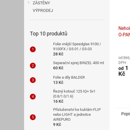
ZÁSTĚNY
VÝPRODEJ
Nehoř
Top 10 produktů
O-PA
Folie vnější Speedglas 9100 /
Průmě
9100FX / G5-01 / G5-03
hodno
28 Kč
od 866
produ
DPH
Separační sprej BINZEL 400 ml
je
1 
od
60 Kč
5,0
Kč
z
Folie a díly BALDER
5
13 Kč
hvězdi
Řezný kotouč 125 IQ+ 5v1
(0.8/1.0/1.6)
16 Kč
Příslušenství ke kuklám FLIP
Popi
nebo LIGHT a jednotce
AIREPURO
9 Kč