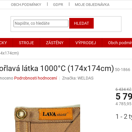
OBCH.PODMÍNKY
GDPR
MOJE OBJEDNÁVKA
HLEDAT
CKY
STROJE
ZÁSTĚNY
VÝPRODEJ
Obch.podmí
174x174cm)
ořlavá látka 1000°C (174x174cm)
50-1866
né
noceno
Podrobnosti hodnocení
Značka:
WELDAS
ní
u
6 434 Kč
5 7
4 785,95
Měrná
1 - 2 
ek.
cena: