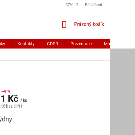
CZK
Přihlášení
NÁKUPNÍ
Prázdný košík
KOŠÍK
nky
Kontakty
GDPR
Prezentace
Moje objednávk
–9 %
91 Kč
/ ks
 Kč bez DPH
týdny