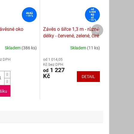
od
1 444
36 Kč
Kč
–19 %
až
–15 %
Další
ávěsné oko
Závěs o šířce 1,3 m - různé
produkt
délky - červené, zelené, čiré
Skladem
(386 ks)
Skladem
(11 ks)
Průměrné
hodnocení
ez DPH
od 1 014,05
produktu
Kč bez DPH
je
1 227
od
5,0
Kč
DETAIL
z
5
hvězdiček.
šíku