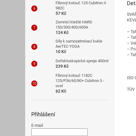
Det
Fíbrový kotouč 125 Cubitron II
982C
57 Kč
SVÁŘ
KEVL
Zemnící kleště HARD
150/300/400/600A
– Ta
124 Kč
– Ta
Díly k samozatmívací kukle
– Ve
AerTEC YOGA
– Po
10 Kč
– Ta
Defektoskopické spreje 400ml
239 Kč
Fíbrový kotouč 1182C
ISO 
125/P36/60/80+ Cubitron 3 -
ocel
TÜV 
62 Kč
Přihlášení
E-mail