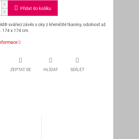
Přidat do košíku
d® svářecí závěs s oky z křemičité tkaniny, odolnost až
. 174 x 174 cm.
informace
ZEPTAT SE
HLÍDAT
SDÍLET