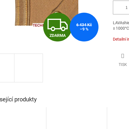
Z
LAVAshiel
6 434 Kč
± 1000°C
–9 %
ZDARMA
D
Detailní 
A
TISK
R
M
sející produkty
A