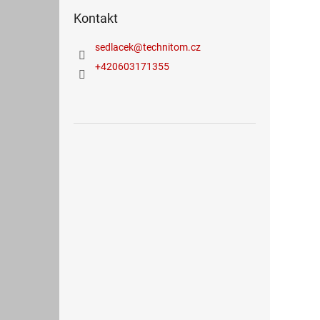
Kontakt
sedlacek
@
technitom.cz
+420603171355