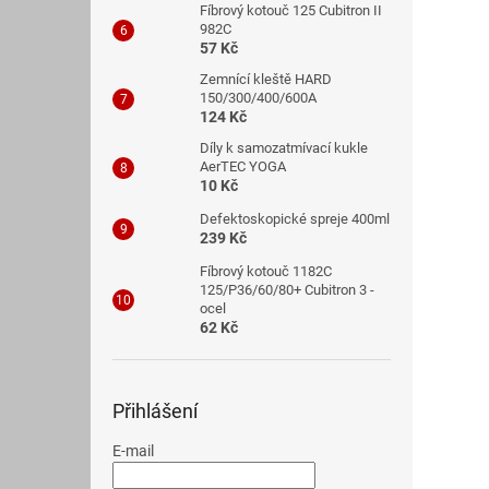
Fíbrový kotouč 125 Cubitron II
982C
57 Kč
Zemnící kleště HARD
150/300/400/600A
124 Kč
Díly k samozatmívací kukle
AerTEC YOGA
10 Kč
Defektoskopické spreje 400ml
239 Kč
Fíbrový kotouč 1182C
125/P36/60/80+ Cubitron 3 -
ocel
62 Kč
Přihlášení
E-mail