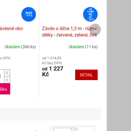
od
1 444
36 Kč
Kč
–19 %
až
–15 %
Další
ávěsné oko
Závěs o šířce 1,3 m - různé
produkt
délky - červené, zelené, čiré
Skladem
(386 ks)
Skladem
(11 ks)
Průměrné
hodnocení
ez DPH
od 1 014,05
produktu
Kč bez DPH
je
1 227
od
5,0
Kč
DETAIL
z
5
hvězdiček.
šíku