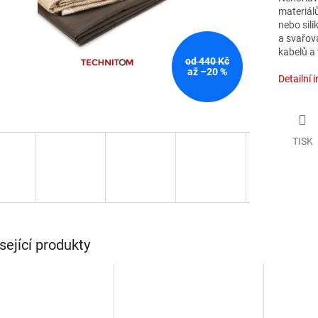
materiálů
nebo sili
a svařov
kabelů a
od 440 Kč
až –20 %
Detailní 
TISK
sející produkty