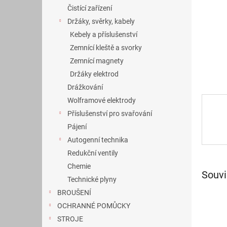
n
Čistící zařízení
e
Držáky, svěrky, kabely
l
Kebely a příslušenství
Zemnící kleště a svorky
Zemnící magnety
Držáky elektrod
Drážkování
Wolframové elektrody
Příslušenství pro svařování
Pájení
Autogenní technika
Redukční ventily
Chemie
Souvi
Technické plyny
BROUŠENÍ
OCHRANNÉ POMŮCKY
STROJE