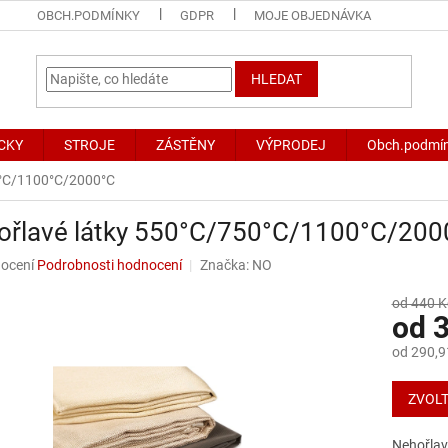
OBCH.PODMÍNKY
GDPR
MOJE OBJEDNÁVKA
HLEDAT
CKY
STROJE
ZÁSTĚNY
VÝPRODEJ
Obch.podmí
0°C/1100°C/2000°C
ořlavé látky 550°C/750°C/1100°C/200
né
ocení
Podrobnosti hodnocení
Značka:
NO
ní
u
od 440 K
od
3
od
290,9
Měrná
ek.
cena:
ZVOLT
Nehořlavé