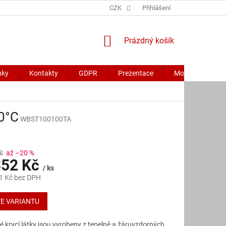
CZK
Přihlášení
NÁKUPNÍ
Prázdný košík
KOŠÍK
nky
Kontakty
GDPR
Prezentace
Moje objednávk
0°C
WBST100100TA
č
až –20 %
52 Kč
/ ks
1 Kč
bez DPH
E VARIANTU
 krycí látky jsou vyrobeny z tepelně a žáruvzdorných