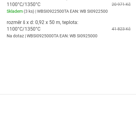
1100°C/1350°C
20 971 Kč
Skladem
(3 ks)
| WBSI0922500TA
EAN:
WB SI0922500
rozměr š x d: 0,92 x 50 m, teplota:
1100°C/1350°C
41 823 Kč
Na dotaz
| WBSI0925000TA
EAN:
WB SI0925000