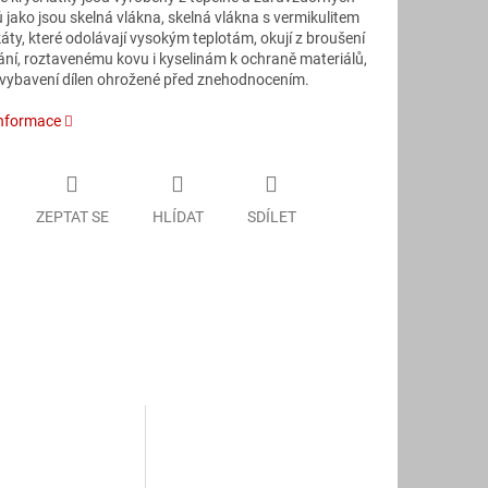
 jako jsou skelná vlákna, skelná vlákna s vermikulitem
káty, které odolávají vysokým teplotám, okují z broušení
ání, roztavenému kovu i kyselinám k ochraně materiálů,
 vybavení dílen ohrožené před znehodnocením.
informace
ZEPTAT SE
HLÍDAT
SDÍLET