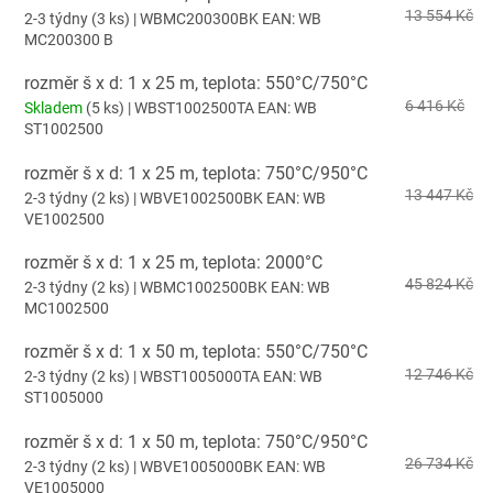
13 554 Kč
2-3 týdny
(3 ks)
| WBMC200300BK
EAN:
WB
MC200300 B
rozměr š x d: 1 x 25 m, teplota: 550°C/750°C
6 416 Kč
Skladem
(5 ks)
| WBST1002500TA
EAN:
WB
ST1002500
rozměr š x d: 1 x 25 m, teplota: 750°C/950°C
13 447 Kč
2-3 týdny
(2 ks)
| WBVE1002500BK
EAN:
WB
VE1002500
rozměr š x d: 1 x 25 m, teplota: 2000°C
45 824 Kč
2-3 týdny
(2 ks)
| WBMC1002500BK
EAN:
WB
MC1002500
rozměr š x d: 1 x 50 m, teplota: 550°C/750°C
12 746 Kč
2-3 týdny
(2 ks)
| WBST1005000TA
EAN:
WB
ST1005000
rozměr š x d: 1 x 50 m, teplota: 750°C/950°C
26 734 Kč
2-3 týdny
(2 ks)
| WBVE1005000BK
EAN:
WB
VE1005000