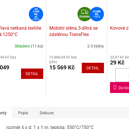
od
Z
1 170
17 299
Kč
Kč
D
až
ZDARMA
–10 %
–10 %
A
lavá netkaná textilie
Mobilní stěna 3-dílná se
Kovové z
R
N 1250°C
zástěnou TransFlex
M
A
Skladem
(11 ks)
2-3 týdny
rné
Průměrné
Průměrné
cení
hodnocení
hodnocení
,94 Kč bez
12 866,94 Kč bez
23,97 Kč b
ktu
produktu
produktu
29 Kč
DPH
je
je
049
15 569 Kč
DETAIL
4,6
4,5
DETAIL
z
z
5
5
ček.
hvězdiček.
hvězdiček.
Do ko
anty
Popis
Diskuze
rozměr š x d: 1 x 1 m, teplota: 550°C/750°C