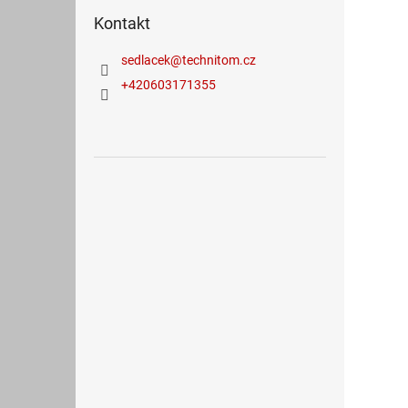
Kontakt
sedlacek
@
technitom.cz
+420603171355