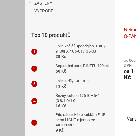
ZÁSTĚNY
VÝPRODEJ
Nehoř
Top 10 produktů
O-PA
Folie vnější Speedglas 9100 /
Průmě
9100FX / G5-01 / G5-03
hodno
28 Kč
od 866
produ
DPH
Separační sprej BINZEL 400 ml
je
1 
od
60 Kč
5,0
Kč
z
Folie a díly BALDER
5
13 Kč
hvězdi
Řezný kotouč 125 IQ+ 5v1
(0.8/1.0/1.6)
16 Kč
Příslušenství ke kuklám FLIP
Vari
nebo LIGHT a jednotce
AIREPURO
9 Kč