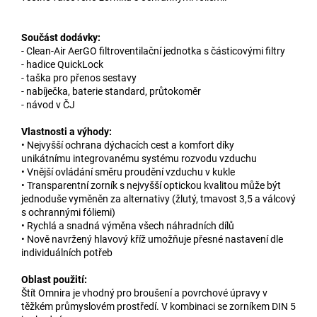
Součást dodávky:
- Clean-Air AerGO filtroventilační jednotka s částicovými filtry
- hadice QuickLock
- taška pro přenos sestavy
- nabíječka, baterie standard, průtokoměr
- návod v ČJ
Vlastnosti a výhody:
• Nejvyšší ochrana dýchacích cest a komfort díky
unikátnímu
integrovanému systému rozvodu vzduchu
• Vnější ovládání směru proudění vzduchu v kukle
• Transparentní zorník s nejvyšší optickou kvalitou může být
jednoduše
vyměněn za alternativy (žlutý, tmavost 3,5 a válcový
s ochrannými
fóliemi)
• Rychlá a snadná výměna všech náhradních dílů
• Nově navržený hlavový kříž umožňuje přesné nastavení dle
individuálních
potřeb
Oblast použití:
Štít Omnira je vhodný pro broušení a povrchové úpravy v
těžkém
průmyslovém prostředí. V kombinaci se zorníkem DIN 5