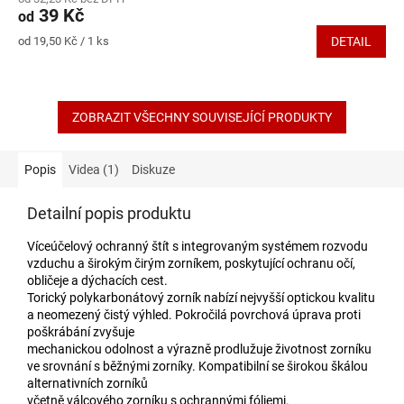
produktu
39 Kč
od
je
4,2
Měrná
od 19,50 Kč / 1 ks
DETAIL
z
cena:
5
hvězdiček.
ZOBRAZIT VŠECHNY SOUVISEJÍCÍ PRODUKTY
Popis
Videa (1)
Diskuze
Detailní popis produktu
Víceúčelový ochranný štít s integrovaným systémem rozvodu
vzduchu a širokým čirým zorníkem, poskytující ochranu očí,
obličeje a dýchacích cest.
Torický polykarbonátový zorník nabízí nejvyšší optickou kvalitu
a neomezený čistý výhled. Pokročilá povrchová úprava proti
poškrábání zvyšuje
mechanickou odolnost a výrazně prodlužuje životnost zorníku
ve srovnání s běžnými zorníky. Kompatibilní se širokou škálou
alternativních zorníků
včetně válcového zorníku s ochrannými fóliemi.