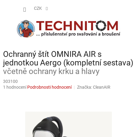
Přejít
NÁKUP
na
CZK
obsah
KOŠÍK
Ochranný štít OMNIRA AIR s
jednotkou Aergo (kompletní sestava)
včetně ochrany krku a hlavy
303100
Průměrné
1 hodnocení
Podrobnosti hodnocení
Značka:
CleanAIR
hodnocení
produktu
je
5,0
z
5
hvězdiček.