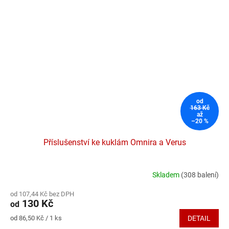
od
163 Kč
až
–20 %
Příslušenství ke kuklám Omnira a Verus
Skladem
(308 balení)
Průměrné
hodnocení
od 107,44 Kč bez DPH
produktu
130 Kč
od
je
5,0
Měrná
od 86,50 Kč / 1 ks
DETAIL
z
cena: