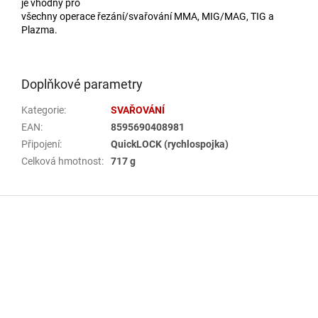
je vhodný pro
všechny operace řezání/svařování MMA, MIG/MAG, TIG a
Plazma.
Doplňkové parametry
Kategorie
:
SVAŘOVÁNÍ
EAN
:
8595690408981
Připojení
:
QuickLOCK (rychlospojka)
Celková hmotnost
:
717 g
Z
á
p
a
t
í