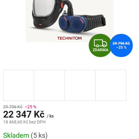
Z
29 796 Kč
–25 %
ZDARMA
D
A
R
M
A
29 796 Kč
–25 %
22 347 Kč
/ ks
18 468,60 Kč bez DPH
Měrná
Skladem
(5 ks)
cena: