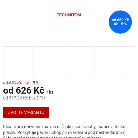
od 659 Kč
až –5 %
od 659 Kč
až –5 %
od
626 Kč
/ ks
od
517,36 Kč
bez DPH
Měrná
cena:
ZVOLTE VARIANTU
Ideální pro upevnění malých dílů jako jsou šrouby, matice a tenké
plechy. Poskytuje pevný úchop při
svařování pod nestandardními