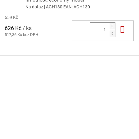
Na dotaz
| AGH130
EAN:
AGH130
659 Kč
626 Kč
/ ks
Do 
517,36 Kč bez DPH
Z
á
p
a
t
í