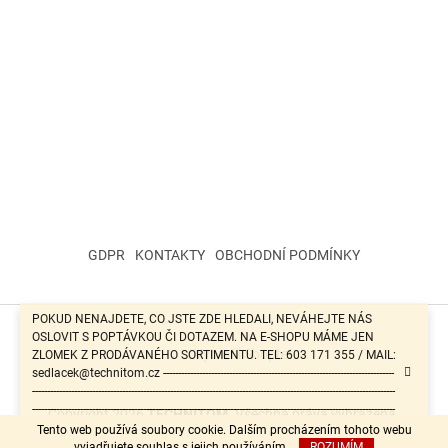
GDPR
KONTAKTY
OBCHODNÍ PODMÍNKY
POKUD NENAJDETE, CO JSTE ZDE HLEDALI, NEVÁHEJTE NÁS
OSLOVIT S POPTÁVKOU ČI DOTAZEM. NA E-SHOPU MÁME JEN
Vytvořil Shoptet
ZLOMEK Z PRODÁVANÉHO SORTIMENTU. TEL: 603 171 355 / MAIL:
sedlacek@technitom.cz -----------------------------------------------------------------------------
-------------------------------------------------------------------------------------------------------------------------
-------------------------------------------------------------------------------------------------------------------------
Copyright 2026
TECHNITOM
. Všechna práva vyhrazena.
-------------------------------------------------------
Tento web používá soubory cookie. Dalším procházením tohoto webu
vyjadřujete souhlas s jejich používáním.
ROZUMÍM