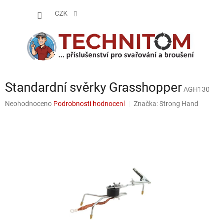
Přejít
NÁKUP
na
CZK
obsah
KOŠÍK
Standardní svěrky Grasshopper
AGH130
Průměrné
Neohodnoceno
Podrobnosti hodnocení
Značka:
Strong Hand
hodnocení
produktu
je
0,0
z
5
hvězdiček.