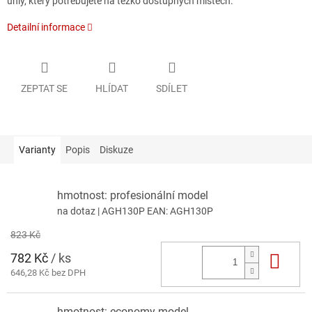
úhly, který potřebujete na těžko dostupných místech.
Detailní informace
ZEPTAT SE
HLÍDAT
SDÍLET
Varianty
Popis
Diskuze
hmotnost: profesionální model
na dotaz
| AGH130P
EAN:
AGH130P
823 Kč
782 Kč
/ ks
Do 
646,28 Kč bez DPH
hmotnost: economy model