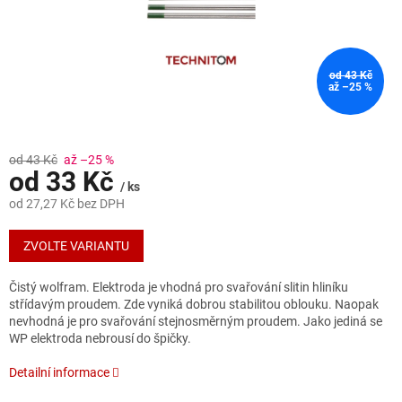
od 43 Kč
až –25 %
od 43 Kč
až –25 %
od
33 Kč
/ ks
od
27,27 Kč
bez DPH
Měrná
cena:
ZVOLTE VARIANTU
Čistý wolfram. Elektroda je vhodná pro svařování slitin hliníku
střídavým proudem. Zde vyniká dobrou stabilitou oblouku. Naopak
nevhodná je pro svařování stejnosměrným proudem. Jako jediná se
WP elektroda nebrousí do špičky.
Detailní informace