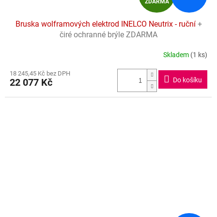
ZDARMA
D
Bruska wolframových elektrod INELCO Neutrix - ruční
+
A
čiré ochranné brýle ZDARMA
R
Skladem
(1 ks)
Průměrné
hodnocení
M
18 245,45 Kč bez DPH
produktu
Do košíku
22 077 Kč
je
A
4,8
z
5
hvězdiček.