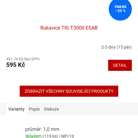
744 Kč
–20 %
Rukavice TIG T3000 ESAB
2-3 dny
(15 pár)
Průměrné
hodnocení
491,74 Kč bez DPH
produktu
595 Kč
DETAIL
je
3,7
z
5
hvězdiček.
ZOBRAZIT VŠECHNY SOUVISEJÍCÍ PRODUKTY
Varianty
Popis
Diskuze
průměr: 1,0 mm
Skladem
(119 ks)
| WP/10