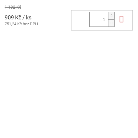
1 182 Kč
909 Kč
/ ks
Do 
751,24 Kč bez DPH
Z
á
p
a
t
í