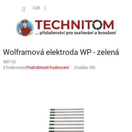
Přejít
NÁKUP
na
CZK
obsah
KOŠÍK
Wolframová elektroda WP - zelená
WP/10
Průměrné
5 hodnocení
Podrobnosti hodnocení
Značka:
NO
hodnocení
produktu
je
4,8
z
5
hvězdiček.