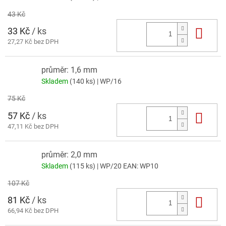
43 Kč
33 Kč
/ ks
Do 
27,27 Kč bez DPH
průměr: 1,6 mm
Skladem
(140 ks)
| WP/16
75 Kč
57 Kč
/ ks
Do 
47,11 Kč bez DPH
průměr: 2,0 mm
Skladem
(115 ks)
| WP/20
EAN:
WP10
107 Kč
81 Kč
/ ks
Do 
66,94 Kč bez DPH