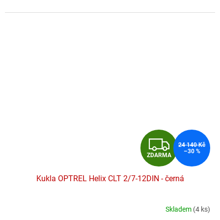
hvězdiček.
Z
24 140 Kč
–30 %
ZDARMA
D
Kukla OPTREL Helix CLT 2/7-12DIN - černá
A
R
Skladem
(4 ks)
Průměrné
hodnocení