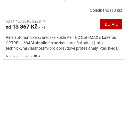
R
Objednáno
(13 ks)
Průměrné
hodnocení
M
od 11 460,33 Kč bez DPH
produktu
DETAIL
13 867 Kč
od
/ ks
je
A
4,3
Plně automatická svářečská kukla AerTEC OptoMAX s kazetou
z
OPTREL e684
"Autopilot"
s bezkonkurenční optickými a
5
technickými vlastnostmi pro opravdové profesionály, kteří hledají
hvězdiček.
👨‍🏭🛡️🔥
to nejlepší