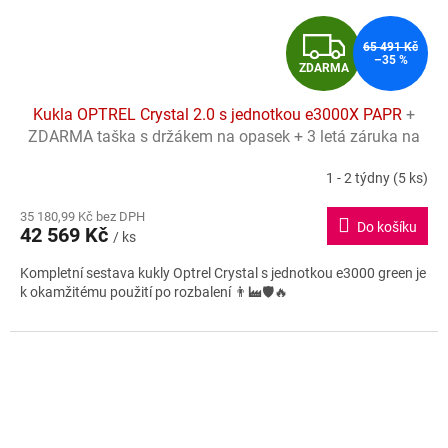
Z
65 491 Kč
–35 %
ZDARMA
D
Kukla OPTREL Crystal 2.0 s jednotkou e3000X PAPR
+
A
ZDARMA taška s držákem na opasek + 3 letá záruka na
kazetu
R
1 - 2 týdny
(5 ks)
Průměrné
hodnocení
M
35 180,99 Kč bez DPH
produktu
Do košíku
42 569 Kč
je
/ ks
A
4,0
Kompletní sestava kukly Optrel Crystal s jednotkou e3000 green je
z
k okamžitému použití po rozbalení 👨‍🏭🛡️🔥
5
hvězdiček.