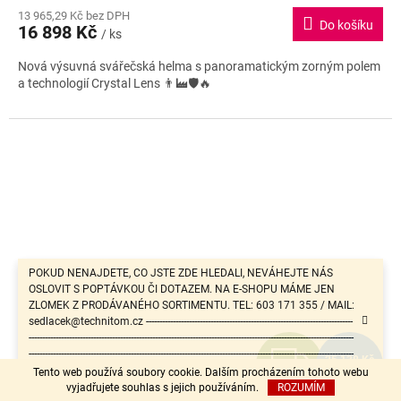
M
13 965,29 Kč bez DPH
produktu
Do košíku
16 898 Kč
je
/ ks
A
5,0
Nová výsuvná svářečská helma s panoramatickým zorným polem
z
a technologií Crystal Lens 👨‍🏭🛡️🔥
5
hvězdiček.
POKUD NENAJDETE, CO JSTE ZDE HLEDALI, NEVÁHEJTE NÁS
OSLOVIT S POPTÁVKOU ČI DOTAZEM. NA E-SHOPU MÁME JEN
ZLOMEK Z PRODÁVANÉHO SORTIMENTU. TEL: 603 171 355 / MAIL:
sedlacek@technitom.cz -----------------------------------------------------------------------------
-------------------------------------------------------------------------------------------------------------------------
Z
-------------------------------------------------------------------------------------------------------------------------
25 138 Kč
-------------------------------------------------------
–30 %
Tento web používá soubory cookie. Dalším procházením tohoto webu
ZDARMA
D
vyjadřujete souhlas s jejich používáním.
ROZUMÍM