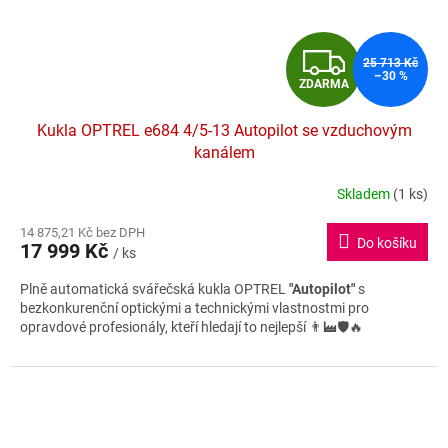
Z
25 713 Kč
–30 %
ZDARMA
D
Kukla OPTREL e684 4/5-13 Autopilot se vzduchovým
A
kanálem
R
Skladem
(1 ks)
Průměrné
hodnocení
M
14 875,21 Kč bez DPH
produktu
Do košíku
17 999 Kč
je
/ ks
A
3,8
Plně automatická svářečská kukla OPTREL
"Autopilot"
s
z
bezkonkurenční optickými a technickými vlastnostmi pro
5
opravdové profesionály, kteří hledají to nejlepší 👨‍🏭🛡️🔥
hvězdiček.