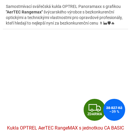
A
4,2
Samostmívací svářečská kukla OPTREL Panoramaxx s grafikou
z
"AerTEC Rangemax"
švýcarského výrobce s bezkonkurenční
5
optickými a technickými vlastnostmi pro opravdové profesionály,
hvězdiček.
kteří hledají to nejlepší nyní za bezkonkurenční cenu 👨‍🏭🛡️🔥
Z
38 827 Kč
–39 %
ZDARMA
D
Kukla OPTREL AerTEC RangeMAX s jednotkou CA BASIC