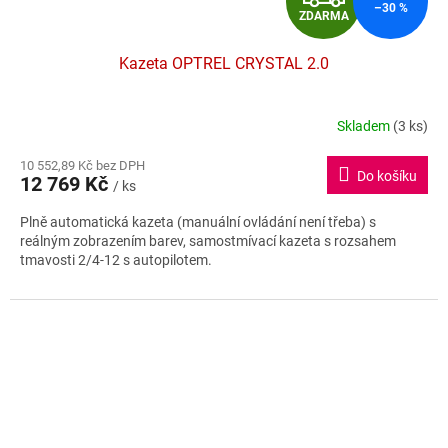
–30 %
ZDARMA
D
Kazeta OPTREL CRYSTAL 2.0
A
R
Skladem
(3 ks)
Průměrné
hodnocení
M
10 552,89 Kč bez DPH
produktu
Do košíku
12 769 Kč
je
/ ks
A
5,0
Plně automatická kazeta (manuální ovládání není třeba) s
z
reálným zobrazením barev, samostmívací kazeta s rozsahem
5
tmavosti 2/4-12 s autopilotem.
hvězdiček.