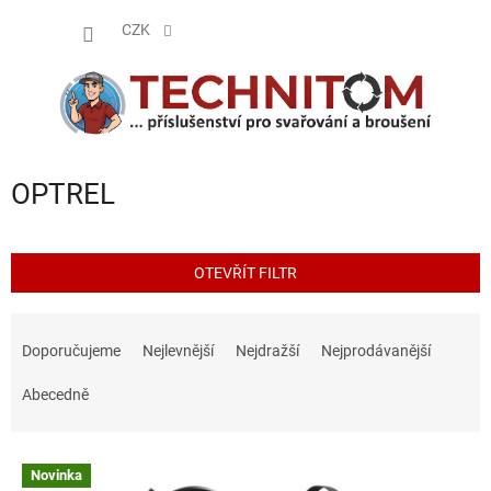
Přejít
NÁKUP
na
CZK
obsah
KOŠÍK
OPTREL
OTEVŘÍT FILTR
Ř
a
Doporučujeme
Nejlevnější
Nejdražší
Nejprodávanější
z
e
Abecedně
n
í
V
p
Novinka
ý