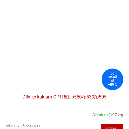
od
72 Kč
až
–59 %
Díly ke kuklám OPTREL p550/p530/p505
Skladem
(107 ks)
Průměrné
hodnocení
od 23,97 Kč bez DPH
produktu
DETAIL