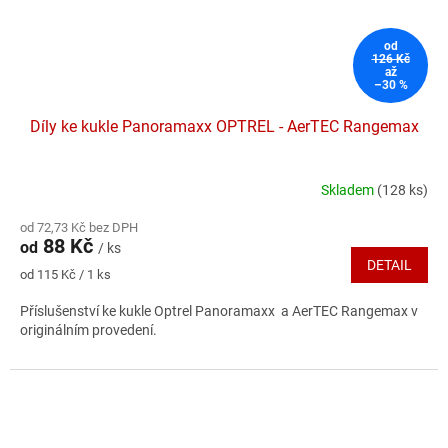
od
126 Kč
až
–30 %
Díly ke kukle Panoramaxx OPTREL - AerTEC Rangemax
Skladem
(128 ks)
Průměrné
hodnocení
od 72,73 Kč bez DPH
produktu
88 Kč
od
/ ks
je
DETAIL
5,0
Měrná
od 115 Kč / 1 ks
z
cena:
5
Příslušenství ke kukle Optrel Panoramaxx a AerTEC Rangemax v
hvězdiček.
originálním provedení.