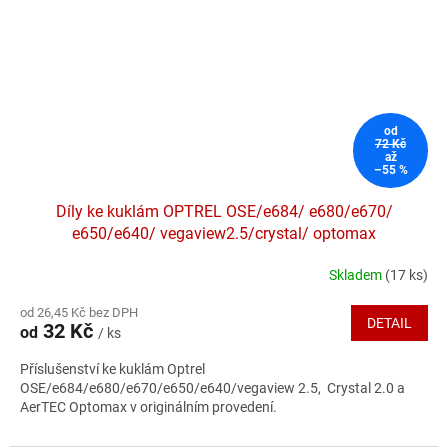
od
72 Kč
až
–55 %
Díly ke kuklám OPTREL OSE/e684/ e680/e670/
e650/e640/ vegaview2.5/crystal/ optomax
Skladem
(17 ks)
Průměrné
hodnocení
od 26,45 Kč bez DPH
produktu
DETAIL
32 Kč
od
/ ks
je
4,8
Příslušenství ke kuklám Optrel
z
OSE/e684/e680/e670/e650/e640/vegaview 2.5, Crystal 2.0 a
5
AerTEC Optomax v originálním provedení.
hvězdiček.