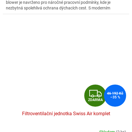
blower je navrženo pro náročné pracovní podmínky, kde je
hvězdiček.
nezbytná spolehlivá ochrana dýchacích cest. S moderním
designem v atraktivní zelené barvě je e3000X ideální volbou pro
profesionály v různých odvětvích. 💚
Z
46 192 Kč
–35 %
ZDARMA
D
Filtroventilační jednotka Swiss Air komplet
A
R