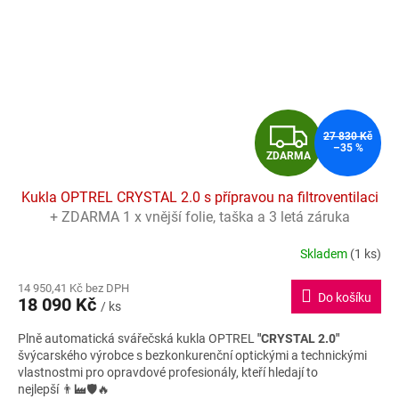
Z
27 830 Kč
–35 %
ZDARMA
D
Kukla OPTREL CRYSTAL 2.0 s přípravou na filtroventilaci
A
+ ZDARMA 1 x vnější folie, taška a 3 letá záruka
R
Skladem
(1 ks)
Průměrné
hodnocení
M
14 950,41 Kč bez DPH
produktu
Do košíku
18 090 Kč
je
/ ks
A
4,2
Plně automatická svářečská kukla OPTREL
"CRYSTAL 2.0"
z
švýcarského výrobce s bezkonkurenční optickými a technickými
5
vlastnostmi pro opravdové profesionály, kteří hledají to
hvězdiček.
nejlepší 👨‍🏭🛡️🔥