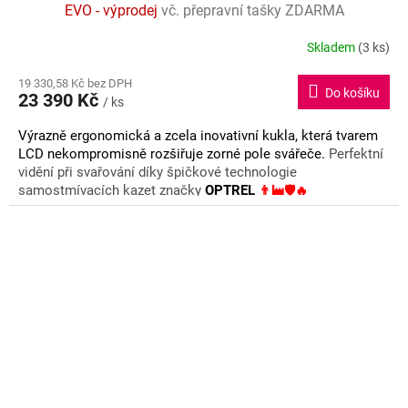
A
EVO - výprodej
vč. přepravní tašky ZDARMA
R
Skladem
(3 ks)
Průměrné
hodnocení
M
19 330,58 Kč bez DPH
produktu
Do košíku
23 390 Kč
je
/ ks
A
5,0
Výrazně ergonomická a zcela inovativní kukla, která tvarem
z
LCD nekompromisně rozšiřuje zorné pole svářeče.
Perfektní
5
hvězdiček.
vidění při svařování díky špičkové technologie
samostmívacích kazet značky
OPTREL
👨‍🏭🛡️🔥