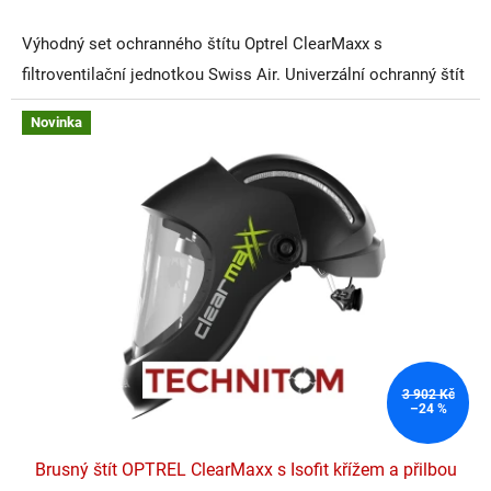
Výhodný set ochranného štítu Optrel ClearMaxx s
filtroventilační jednotkou Swiss Air.
Univerzální ochranný štít
pro širokou škálu použití - broušení, vrtání, zpracování dřeva
Novinka
apod.
Zcela nový brusný štít:
+++ VÍCE KOMFORTU
+++ VÍCE VZDUCHU
+++ VÍCE VÝHLEDU
3 902 Kč
–24 %
Brusný štít OPTREL ClearMaxx s Isofit křížem a přilbou