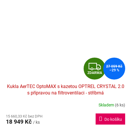
Z
27 059 Kč
–29 %
ZDARMA
D
Kukla AerTEC OptoMAX s kazetou OPTREL CRYSTAL 2.0
A
s přípravou na filtroventilaci - stříbrná
R
Skladem
(6 ks)
M
15 660,33 Kč bez DPH
Do košíku
18 949 Kč
/ ks
A