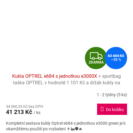
Z
63 404 Kč
–35 %
ZDARMA
D
Kukla OPTREL e684 s jednotkou e3000X
+ sportbag
A
taška OPTREL v hodnotě 1.101 Kč a držák kukly na
opasek zdarma
R
1 - 2 týdny
(5 ks)
Průměrné
hodnocení
M
34 060,33 Kč bez DPH
produktu
Do košíku
41 213 Kč
je
/ ks
A
5,0
Kompletní sestava kukly Optrel e684 s jednotkou e3000 green je k
z
okamžitému použití po rozbalení 👨‍🏭🛡️🔥
5