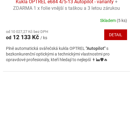
Kukla OPTREL e684 4/5-13 Autopilot - varianty
+
A
ZDARMA 1 x folie vnější s taškou a 3 letou zárukou
R
Skladem
(5 ks)
Průměrné
hodnocení
M
od 10 027,27 Kč bez DPH
produktu
DETAIL
12 133 Kč
od
/ ks
je
A
4,5
Plně automatická svářečská kukla OPTREL
"Autopilot"
s
z
bezkonkurenční optickými a technickými vlastnostmi pro
5
opravdové profesionály, kteří hledají to nejlepší 👨‍🏭🛡️🔥
hvězdiček.