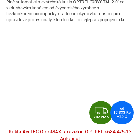
Plně automatická svářečská kukla OPTREL
"CRYSTAL 2.0"
se
vzduchovým kanálem od švýcarského výrobce s
bezkonkurenčními optickými a technickými vlastnostmi pro
opravdové profesionály, kteří hledají to nejlepší s připojením ke
špičkovým filtroventilačním jednotkám CleanAir 👨‍🏭🛡️🔥
Z
od
17 333 Kč
–20 %
ZDARMA
D
Kukla AerTEC OptoMAX s kazetou OPTREL e684 4/5-13
A
Autopilot