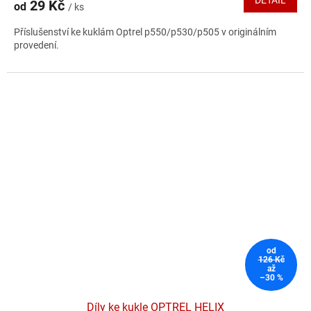
29 Kč
od
/ ks
je
5,0
Příslušenství ke kuklám Optrel p550/p530/p505 v originálním
z
provedení.
5
hvězdiček.
od
126 Kč
až
–30 %
Díly ke kukle OPTREL HELIX