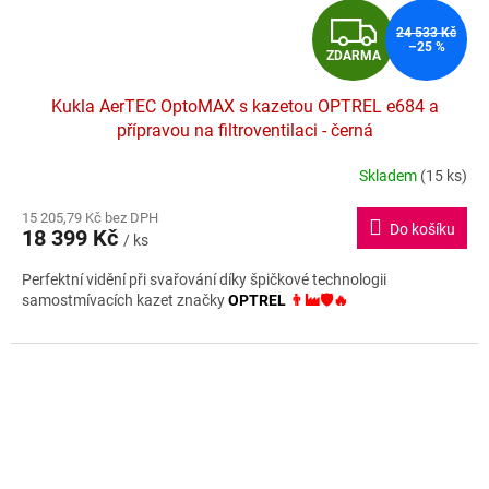
Z
24 533 Kč
–25 %
ZDARMA
D
Kukla AerTEC OptoMAX s kazetou OPTREL e684 a
A
přípravou na filtroventilaci - černá
R
Skladem
(15 ks)
Průměrné
hodnocení
M
15 205,79 Kč bez DPH
produktu
Do košíku
18 399 Kč
je
/ ks
A
5,0
Perfektní vidění při svařování díky špičkové technologii
z
samostmívacích kazet značky
OPTREL
👨‍🏭🛡️🔥
5
hvězdiček.