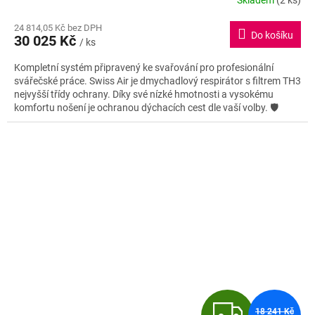
Skladem
(2 ks)
Průměrné
hodnocení
M
24 814,05 Kč bez DPH
produktu
Do košíku
30 025 Kč
je
/ ks
A
4,6
Kompletní systém připravený ke svařování pro profesionální
z
svářečské práce. Swiss Air je dmychadlový respirátor s filtrem TH3
5
nejvyšší třídy ochrany. Díky své nízké hmotnosti a vysokému
hvězdiček.
komfortu nošení je ochranou dýchacích cest dle vaší volby.
🛡️
Z
18 241 Kč