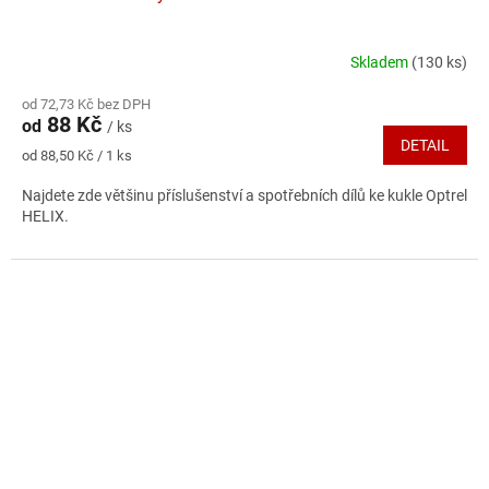
Skladem
(130 ks)
Průměrné
hodnocení
od 72,73 Kč bez DPH
produktu
88 Kč
od
/ ks
je
DETAIL
5,0
Měrná
od 88,50 Kč / 1 ks
z
cena:
5
Najdete zde většinu příslušenství a spotřebních dílů ke kukle Optrel
hvězdiček.
HELIX.