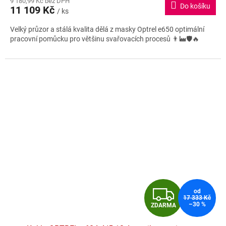
9 180,99 Kč bez DPH
produktu
Do košíku
11 109 Kč
je
/ ks
A
5,0
Velký průzor a stálá kvalita dělá z masky Optrel e650 optimální
z
pracovní pomůcku pro většinu svařovacích procesů 👨‍🏭🛡️🔥
5
hvězdiček.
Z
od
17 333 Kč
–30 %
ZDARMA
D