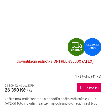
Z
37 722 Kč
–30 %
ZDARMA
D
Filtroventilační jednotka OPTREL e3000X (ATEX)
A
R
1 - 2 týdny
(41 ks)
Průměrné
hodnocení
M
21 809,92 Kč bez DPH
produktu
Do košíku
26 390 Kč
je
/ ks
A
5,0
Zažijte maximální ochranu a pohodlí s naším zařízením e3000X
z
(ATEX)! Toto inovativní zařízení na ochranu dýchacích cest typu
5