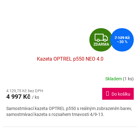
Z
7 139 Kč
–30 %
ZDARMA
D
Kazeta OPTREL p550 NEO 4.0
A
R
Skladem
(1 ks)
M
4 129,75 Kč bez DPH
Do košíku
4 997 Kč
/ ks
A
Samostmívací kazeta OPTREL p550 s reálným zobrazením barev,
samostmívací kazeta s rozsahem tmavosti 4/9-13.