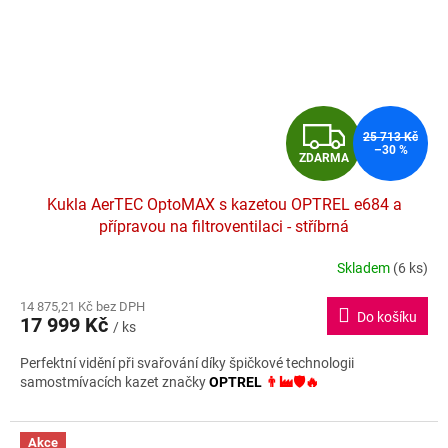
Z
25 713 Kč
–30 %
ZDARMA
D
Kukla AerTEC OptoMAX s kazetou OPTREL e684 a
A
přípravou na filtroventilaci - stříbrná
R
Skladem
(6 ks)
Průměrné
hodnocení
M
14 875,21 Kč bez DPH
produktu
Do košíku
17 999 Kč
je
/ ks
A
4,0
Perfektní vidění při svařování díky špičkové technologii
z
samostmívacích kazet značky
OPTREL
👨‍🏭🛡️🔥
5
hvězdiček.
Akce