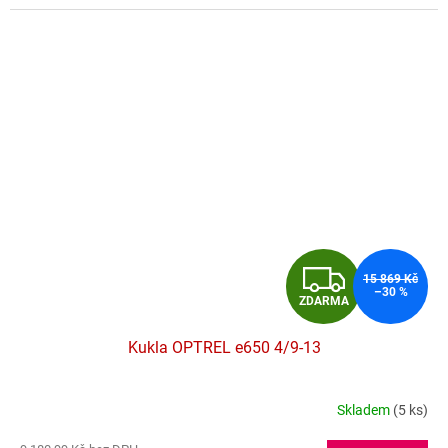
Z
15 869 Kč
–30 %
ZDARMA
D
Kukla OPTREL e650 4/9-13
A
R
Skladem
(5 ks)
Průměrné
hodnocení
M