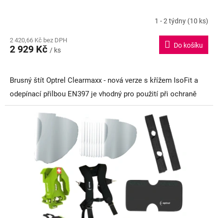
1 - 2 týdny
(10 ks)
Průměrné
hodnocení
2 420,66 Kč bez DPH
produktu
Do košíku
2 929 Kč
je
/ ks
5,0
z
5
Brusný štít Optrel Clearmaxx - nová verze s křížem IsoFit a
hvězdiček.
odepínací přilbou EN397 je vhodný pro použití při ochraně
očí, tváře a krku před prachem a částicemi především z
broušení nebo obrábění. Plášť je vyrobený z polyamidu a
průzor z polykarbonátu odolný proti odletujícím částicím dle
EN 166 BT.