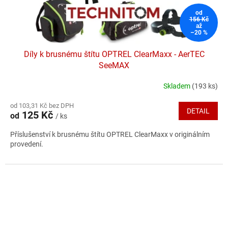
od
156 Kč
až
–20 %
Díly k brusnému štítu OPTREL ClearMaxx - AerTEC
SeeMAX
Skladem
(193 ks)
Průměrné
hodnocení
od 103,31 Kč bez DPH
produktu
DETAIL
125 Kč
od
/ ks
je
5,0
Příslušenství k brusnému štítu OPTREL ClearMaxx v originálním
z
provedení.
5
hvězdiček.