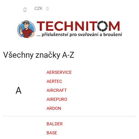
Přejít
NÁKUP
na
CZK
obsah
KOŠÍK
Všechny značky A-Z
AERSERVICE
AERTEC
A
AIRCRAFT
AIREPURO
ARDON
BALDER
BASE