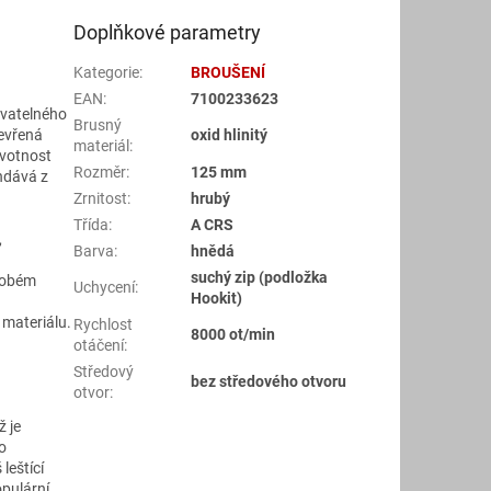
Doplňkové parametry
Kategorie
:
BROUŠENÍ
EAN
:
7100233623
ovatelného
Brusný
evřená
oxid hlinitý
materiál
:
ivotnost
Rozměr
:
125 mm
ndává z
Zrnitost
:
hrubý
Třída
:
A CRS
,
Barva
:
hnědá
suchý zip (podložka
odobém
Uchycení
:
Hookit)
 materiálu.
Rychlost
8000 ot/min
otáčení
:
Středový
bez středového otvoru
otvor
:
ž je
o
leštící
opulární