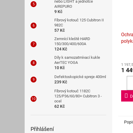
nebo LIGHT a jednotce
AIREPURO
9 Kč
Fíbrový kotouč 125 Cubitron II
982C
57 Kč
Ochra
Zemnící kleště HARD
poly
150/300/400/600A
průz
124 Kč
Průmě
Díly k samozatmívací kukle
hodno
AerTEC YOGA
1 197,
produ
10 Kč
1 44
je
4,4
Defektoskopické spreje 400ml
239 Kč
z
5
Fíbrový kotouč 1182C
hvězdi
D
125/P36/60/80+ Cubitron 3 -
ocel
62 Kč
Popi
Přihlášení