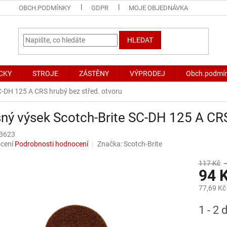
OBCH.PODMÍNKY
GDPR
MOJE OBJEDNÁVKA
HLEDAT
CKY
STROJE
ZÁSTĚNY
VÝPRODEJ
Obch.podmí
C-DH 125 A CRS hrubý bez střed. otvoru
ný výsek Scotch-Brite SC-DH 125 A CRS
3623
né
cení
Podrobnosti hodnocení
Značka:
Scotch-Brite
ní
u
117 Kč
94 
77,69 Kč
Měrná
1 - 2 
ek.
cena: