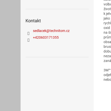
volb
živo
k je
jako
Kontakt
rych
oxid
sedlacek
@
technitom.cz
na ši
prům
+420603171355
obsa
brus
dobu
neza
zaná
3M™ L
odje
nebo