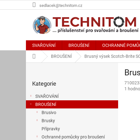
Přejít
sedlacek@technitom.cz
na
obsah
SVAŘOVÁNÍ
BROUŠENÍ
OCHRANNÉ POMŮ
Domů
BROUŠENÍ
Brusný výsek Scotch-Brite S
P
Brus
o
Přeskočit
s
Kategorie
710023
kategorie
t
Průměr
1 hodno
r
hodnoce
SVAŘOVÁNÍ
a
produkt
BROUŠENÍ
n
je
5,0
Brusivo
n
z
í
Brusky
5
p
Přípravky
hvězdič
a
Ochranné pomůcky pro broušení