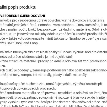
ailní popis produktu
 VŠEOBECNÉ SJEDNOCOVÁNÍ
lní volba pro všeobecnou úpravu povrchu, včetně dokončování, čištění a
raňování jemných otřepů. Pomohou vám dosáhnout konzistentního, lak
chu v malém počtu kroků bez poškození základního materiálu. Odolná ot
vá struktura je navržena tak, aby odolala zanášení a značně prodloužila ž
uče — takže kotouče nemusíte měnit tak často. Snadno se upevňuje a su
ožek 3M™ Hook-and-Loop.
oká škála brusných tříd a velikostí poskytují ideální výchozí bod pro čištění
nčovací práce, sjednocování a jemné odjehlování.
evřená struktura materiálu pracuje chladně a odolává zatížení při dlouh
ozu.
vrch disků je poddajný, zamezuje podbroušení nebo poškození základního
dné pro kovy, kompozitní materiály, plasty a další materiály.
loupínací systém suchého zipu umožňuje rychlou výměnu kotouče při
stupňových dokončovacích procesech.
řená struktura materiálu se při provozu nezahřívá a odolává zatížení, čím
něn delší provoz, zatímco rovnoměrně rozložené brusivo z oxidu hlinitéh
ytuje vysokou rychlost broušení pro konzistentní dokončovací práce. Náš 
uč Scotch-Brite™ používá brusivo na bázi oxidu hlinitého. Oxid hlinitý je p