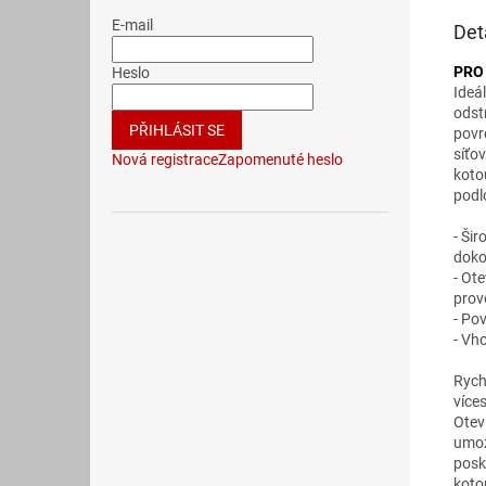
E-mail
Det
PRO
Heslo
Ideá
odst
PŘIHLÁSIT SE
povr
síťo
Nová registrace
Zapomenuté heslo
koto
podl
- Šir
doko
- Ot
prov
- Po
- Vho
Rych
více
Otev
umož
posk
koto