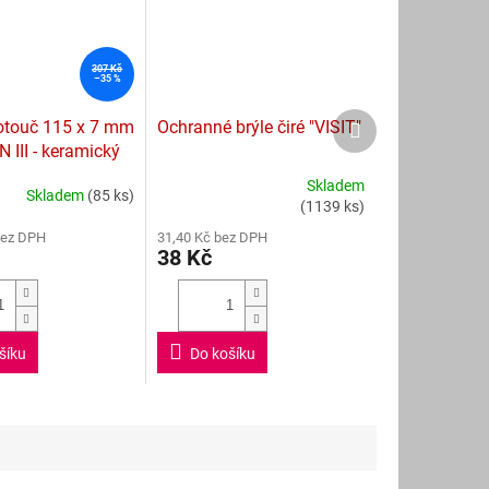
307 Kč
–35 %
Další
otouč 115 x 7 mm
Ochranné brýle čiré "VISIT"
produkt
III - keramický
Skladem
Skladem
(85 ks)
Průměrné
(1139 ks)
hodnocení
bez DPH
31,40 Kč bez DPH
produktu
38 Kč
je
4,7
z
5
hvězdiček.
šíku
Do košíku