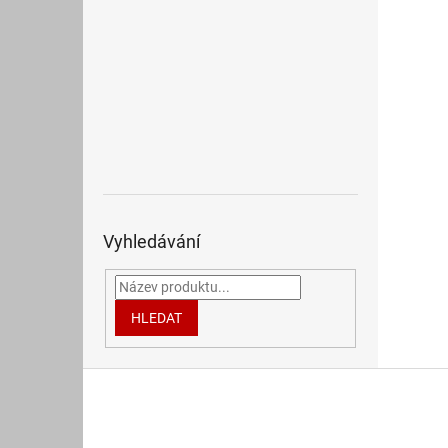
Vyhledávání
HLEDAT
Z
á
p
a