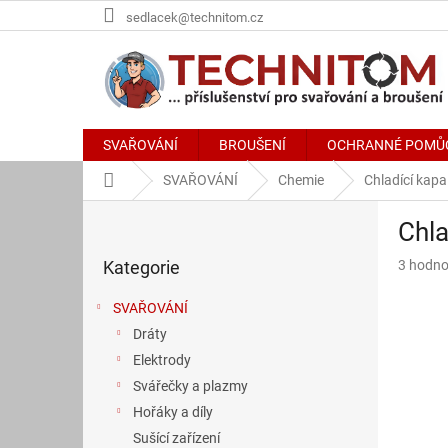
Přejít
sedlacek@technitom.cz
na
obsah
SVAŘOVÁNÍ
BROUŠENÍ
OCHRANNÉ POMŮ
Domů
SVAŘOVÁNÍ
Chemie
Chladící kapa
P
Chla
o
Přeskočit
s
Průměr
Kategorie
3 hodno
kategorie
t
hodnoce
r
produkt
SVAŘOVÁNÍ
a
je
Dráty
n
5,0
z
Elektrody
n
5
í
Svářečky a plazmy
hvězdič
p
Hořáky a díly
a
Sušící zařízení