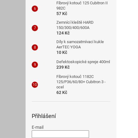
Fíbrový kotouč 125 Cubitron II
982C
57 Kč
Zemnící kleště HARD
150/300/400/600A
124 Kč
Díly k samozatmívací kukle
AerTEC YOGA
10 Kč
Defektoskopické spreje 400ml
239 Kč
Fíbrový kotouč 1182C
125/P36/60/80+ Cubitron 3 -
ocel
62 Kč
Přihlášení
E-mail