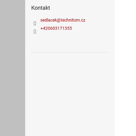
Kontakt
sedlacek
@
technitom.cz
+420603171355