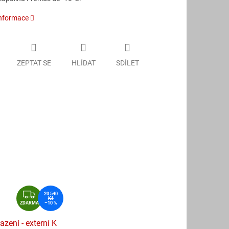
informace
ZEPTAT SE
HLÍDAT
SDÍLET
Z
20 540
Kč
D
ZDARMA
–10 %
A
azení - externí K