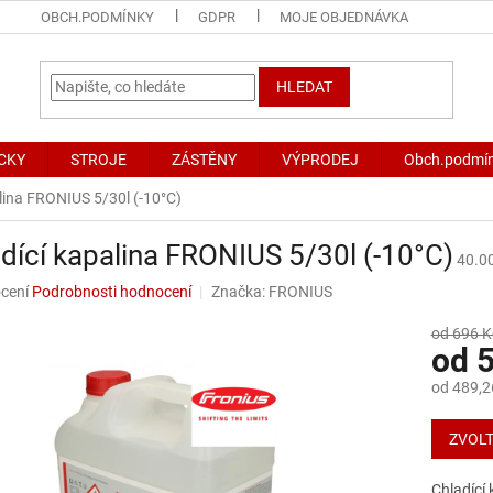
OBCH.PODMÍNKY
GDPR
MOJE OBJEDNÁVKA
HLEDAT
CKY
STROJE
ZÁSTĚNY
VÝPRODEJ
Obch.podmí
lina FRONIUS 5/30l (-10°C)
dící kapalina FRONIUS 5/30l (-10°C)
40.0
né
cení
Podrobnosti hodnocení
Značka:
FRONIUS
ní
u
od 696 K
od
5
od
489,2
Měrná
ek.
cena:
ZVOLT
Chladící 