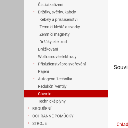
n
Čistící zařízení
e
Držáky, svěrky, kabely
l
Kebely a příslušenství
Zemnící kleště a svorky
Zemnící magnety
Držáky elektrod
Drážkování
Wolframové elektrody
Příslušenství pro svařování
Souvi
Pájení
Autogenní technika
Redukční ventily
Chemie
Technické plyny
BROUŠENÍ
OCHRANNÉ POMŮCKY
STROJE
Chlad