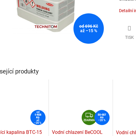
Detailní 
od 696 Kč
až –15 %
TISK
sející produkty
od
Z
1 958
50 487
Kč
Kč
D
až
ZDARMA
–20 %
–20 %
A
ící kapalina BTC-15
Vodní chlazení BeCOOL
Vodní chl