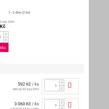
R
M
A
1 - 2 dny
(2 ks)
Kč bez DPH
 Kč
šíku
592 Kč
/ ks
Do košíku
489,26 Kč bez DPH
3 060 Kč
/ ks
Do košíku
2 528,93 Kč bez DPH