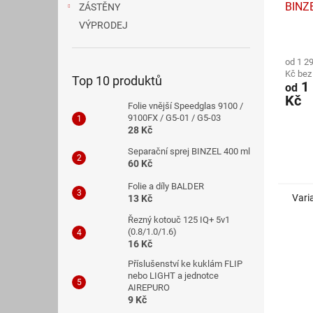
BINZ
ZÁSTĚNY
VÝPRODEJ
Průmě
hodno
od 1 2
produ
Kč be
je
Top 10 produktů
1 
od
4,7
Kč
z
Folie vnější Speedglas 9100 /
5
9100FX / G5-01 / G5-03
hvězdi
28 Kč
Separační sprej BINZEL 400 ml
60 Kč
Folie a díly BALDER
Vari
13 Kč
Řezný kotouč 125 IQ+ 5v1
(0.8/1.0/1.6)
16 Kč
Příslušenství ke kuklám FLIP
nebo LIGHT a jednotce
AIREPURO
9 Kč