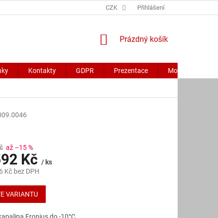
CZK
Přihlášení
NÁKUPNÍ
Prázdný košík
KOŠÍK
nky
Kontakty
GDPR
Prezentace
Moje objednávk
009.0046
č
až –15 %
92 Kč
/ ks
6 Kč
bez DPH
E VARIANTU
kapalina Fronius do -10°C.