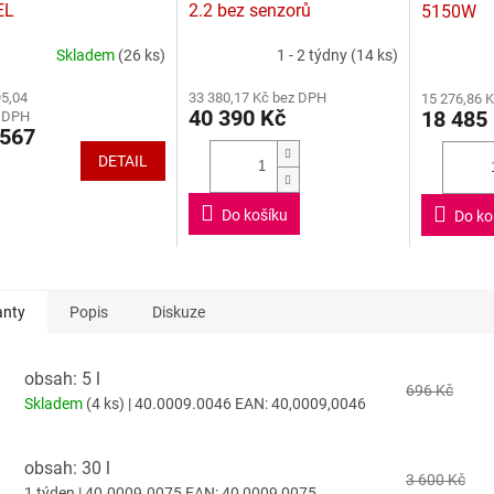
R
EL
2.2 bez senzorů
5150W
M
A
Skladem
(26 ks)
1 - 2 týdny
(14 ks)
rné
Průměrné
Průměrné
cení
hodnocení
hodnocení
95,04
33 380,17 Kč bez DPH
15 276,86 
ktu
produktu
produktu
40 390 Kč
18 485
z DPH
je
je
567
5,0
5,0
DETAIL
z
z
5
5
ček.
hvězdiček.
hvězdiček.
Do košíku
Do ko
anty
Popis
Diskuze
obsah: 5 l
696 Kč
Skladem
(4 ks)
| 40.0009.0046
EAN:
40,0009,0046
obsah: 30 l
3 600 Kč
1 týden
| 40.0009.0075
EAN:
40,0009,0075