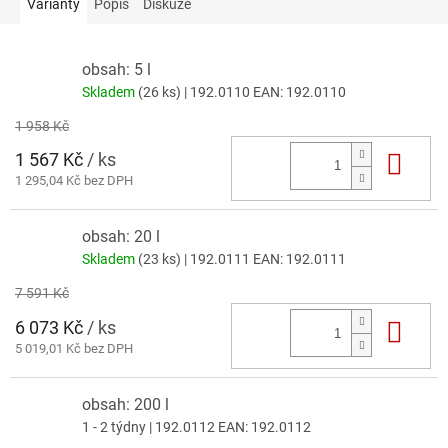
Varianty
Popis
Diskuze
obsah: 5 l
Skladem
(26 ks)
| 192.0110
EAN:
192.0110
1 958 Kč
1 567 Kč
/ ks
Do 
1 295,04 Kč bez DPH
obsah: 20 l
Skladem
(23 ks)
| 192.0111
EAN:
192.0111
7 591 Kč
6 073 Kč
/ ks
Do 
5 019,01 Kč bez DPH
obsah: 200 l
1 - 2 týdny
| 192.0112
EAN:
192.0112