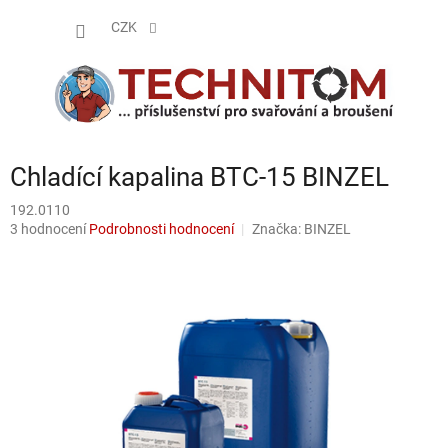
Přejít
NÁKUP
na
CZK
obsah
KOŠÍK
Chladící kapalina BTC-15 BINZEL
192.0110
Průměrné
3 hodnocení
Podrobnosti hodnocení
Značka:
BINZEL
hodnocení
produktu
je
4,7
z
5
hvězdiček.