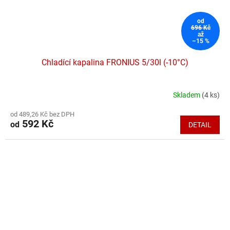
od
696 Kč
až
–15 %
Chladící kapalina FRONIUS 5/30l (-10°C)
Skladem
(4 ks)
Průměrné
hodnocení
od 489,26 Kč bez DPH
produktu
592 Kč
od
DETAIL
je
5,0
z
5
hvězdiček.