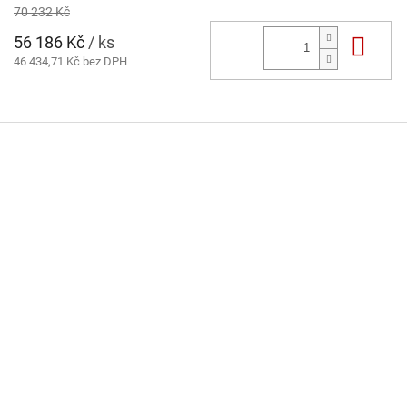
70 232 Kč
56 186 Kč
/ ks
Do 
46 434,71 Kč bez DPH
Z
á
p
a
t
í