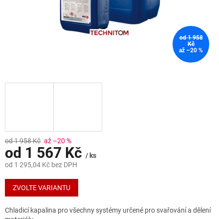
od 1 958
Kč
až –20 %
od 1 958 Kč
až –20 %
od
1 567 Kč
/ ks
od
1 295,04 Kč
bez DPH
Měrná
cena:
ZVOLTE VARIANTU
Chladicí kapalina pro všechny systémy určené pro svařování a dělení