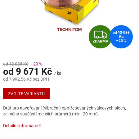
Z
od 12 088
Kč
–20 %
ZDARMA
D
A
od 12 088 Kč
–20 %
od
9 671 Kč
R
/ ks
od
7 992,56 Kč
bez DPH
M
Měrná
cena:
ZVOLTE VARIANTU
A
Drát pro navařování (vibrační) opotřebovaných válcových
ploch,
zejména součástí menších průměrů
(min. 20 mm).
Detailní informace