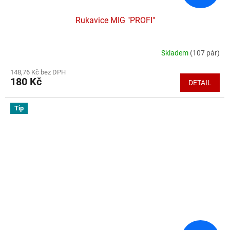
Rukavice MIG "PROFI"
Skladem
(107 pár)
Průměrné
hodnocení
148,76 Kč bez DPH
produktu
180 Kč
DETAIL
je
5,0
z
Tip
5
hvězdiček.