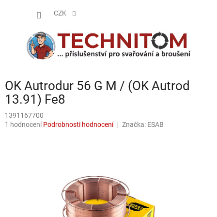
Přejít
NÁKUP
na
CZK
obsah
KOŠÍK
OK Autrodur 56 G M / (OK Autrod
13.91) Fe8
1391167700
Průměrné
1 hodnocení
Podrobnosti hodnocení
Značka:
ESAB
hodnocení
produktu
je
5,0
z
5
hvězdiček.