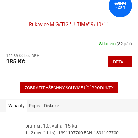
232 Kč
–20 %
Rukavice MIG/TIG "ULTIMA" 9/10/11
Skladem
(82 pár)
Průměrné
hodnocení
152,89 Kč bez DPH
produktu
185 Kč
DETAIL
je
4,8
z
5
hvězdiček.
ZOBRAZIT VŠECHNY SOUVISEJÍCÍ PRODUKTY
Varianty
Popis
Diskuze
průměr: 1,0, váha: 15 kg
1 - 2 dny
(11 ks)
| 1391107700
EAN:
1391107700