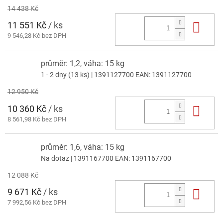
14 438 Kč
11 551 Kč
/ ks
Do 
9 546,28 Kč bez DPH
průměr: 1,2, váha: 15 kg
1 - 2 dny
(13 ks)
| 1391127700
EAN:
1391127700
12 950 Kč
10 360 Kč
/ ks
Do 
8 561,98 Kč bez DPH
průměr: 1,6, váha: 15 kg
Na dotaz
| 1391167700
EAN:
1391167700
12 088 Kč
9 671 Kč
/ ks
Do 
7 992,56 Kč bez DPH