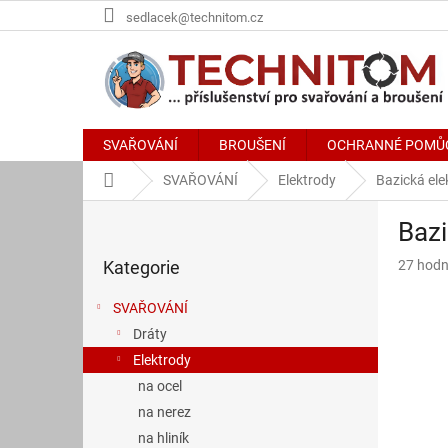
Přejít
sedlacek@technitom.cz
na
obsah
SVAŘOVÁNÍ
BROUŠENÍ
OCHRANNÉ POMŮ
Domů
SVAŘOVÁNÍ
Elektrody
Bazická el
P
Bazi
o
Přeskočit
s
Průměr
Kategorie
27 hodn
kategorie
t
hodnoce
r
produkt
SVAŘOVÁNÍ
a
je
Dráty
n
4,2
z
Elektrody
n
5
í
na ocel
hvězdič
p
na nerez
a
na hliník