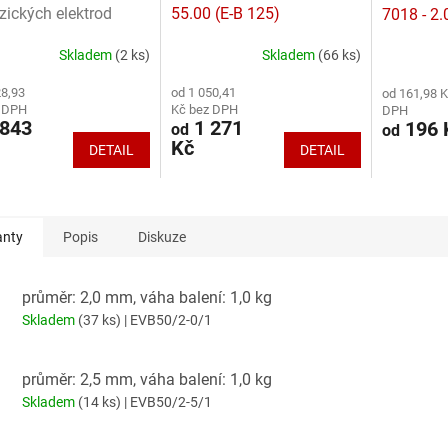
R
zických elektrod
55.00 (E-B 125)
7018 - 2.
M
m
A
Skladem
(2 ks)
Skladem
(66 ks)
rné
Průměrné
Průměrné
cení
hodnocení
hodnocení
28,93
od 1 050,41
od 161,98 K
ktu
produktu
produktu
z DPH
Kč bez DPH
DPH
je
je
843
1 271
196 
od
od
3,5
3,4
Kč
DETAIL
DETAIL
z
z
5
5
ček.
hvězdiček.
hvězdiček.
anty
Popis
Diskuze
průměr: 2,0 mm, váha balení: 1,0 kg
Skladem
(37 ks)
| EVB50/2-0/1
průměr: 2,5 mm, váha balení: 1,0 kg
Skladem
(14 ks)
| EVB50/2-5/1