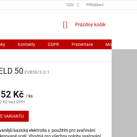
CZK
Přihlášení
NÁKUPNÍ
Prázdný košík
KOŠÍK
nky
Kontakty
GDPR
Prezentace
Moje objednávk
WELD 50
EVB50/3-2/1
52 Kč
/ ks
2 Kč
bez DPH
E VARIANTU
vanější bazická elektroda s použitím pro svařování
legované oceli. Vhodná pro všechny polohy svařování