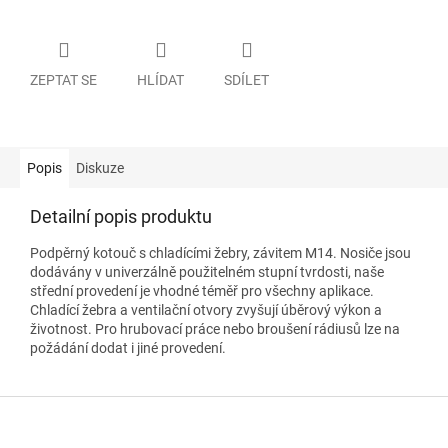
ZEPTAT SE
HLÍDAT
SDÍLET
Popis
Diskuze
Detailní popis produktu
Podpěrný kotouč s chladícími žebry, závitem M14. Nosiče jsou
dodávány v univerzálně použitelném stupní tvrdosti, naše
střední provedení je vhodné téměř pro všechny aplikace.
Chladící žebra a ventilační otvory zvyšují úběrový výkon a
životnost. Pro hrubovací práce nebo broušení rádiusů lze na
požádání dodat i jiné provedení.
Z
á