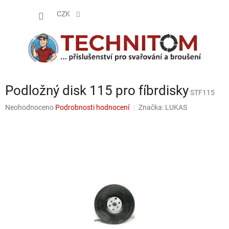
Přejít
NÁKUP
na
CZK
obsah
KOŠÍK
Podložný disk 115 pro fíbrdisky
STF115
Průměrné
Neohodnoceno
Podrobnosti hodnocení
Značka:
LUKAS
hodnocení
produktu
je
0,0
z
5
hvězdiček.