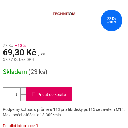
77 Kč
–10 %
77 Kč
–10 %
69,30 Kč
/ ks
57,27 Kč bez DPH
Měrná
Skladem
(23 ks)
cena:
Přidat do košíku
Podpěrný kotouč o průměru 113 pro fíbrdisky pr.115 se závitem M14.
Max. počet otáček je 13.300/min.
Detailní informace