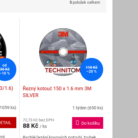
5
položek celkem
od
110 Kč
30 Kč
–20 %
–10 %
3/1.6)
Řezný kotouč 150 x 1.6 mm 3M
SILVER
(1059 ks)
1 týden
(650 ks)
Průměrné
hodnocení
72,73 Kč bez DPH
produktu
ETAIL
Do košíku
88 Kč
je
/ ks
3,5
zný
Rychlé řezání kovových potrubí, trubek,
z