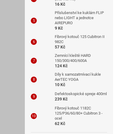
16 Kč
Příslušenství ke kuklám FLIP
nebo LIGHT a jednotce
AIREPURO
9 Kč
Fíbrový kotouč 125 Cubitron II
982C
57 Kč
Zemnící kleště HARD
150/300/400/600A
124 Kč
Díly k samozatmívací kukle
AerTEC YOGA
10 Kč
Defektoskopické spreje 400ml
239 Kč
Fíbrový kotouč 1182C
125/P36/60/80+ Cubitron 3 -
ocel
62 Kč