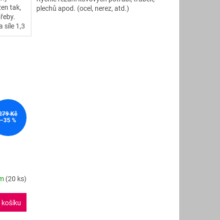
žen tak,
plechů apod. (ocel, nerez, atd.)
5
třeby.
hvězdiček.
síle 1,3
ké škály
níku,
279 Kč
–35 %
em
(20 ks)
 košíku