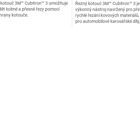
 kotouč 3M™ Cubitron™ 3 umožňuje
Řezný kotouč 3M™ Cubitron™ 3 je
z
ět kolmé a přesné řezy pomocí
výkonný nástroj navržený pro pře
5
 hrany kotouče.
rychlé řezání kovových materiálů, 
ček.
hvězdiček.
pro automobilové karosářské díly,
plechy a nerezové trubky. Díky
inovativnímu přesně tvarovaném
O
nabízí delší životnost a vyšší úči
v
konkurenční produkty.
l
á
d
a
c
í
p
r
v
k
y
v
ý
p
i
s