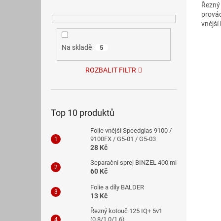
Řezný
z
provád
5
vnější
hvězdi
Na skladě
5
ROZBALIT FILTR
Top 10 produktů
Folie vnější Speedglas 9100 /
9100FX / G5-01 / G5-03
28 Kč
Separační sprej BINZEL 400 ml
60 Kč
Folie a díly BALDER
13 Kč
Řezný kotouč 125 IQ+ 5v1
(0.8/1.0/1.6)