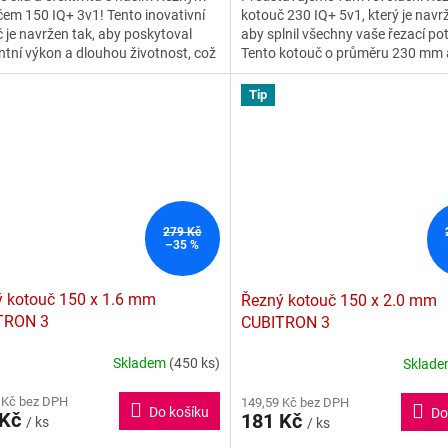
em 150 IQ+ 3v1! Tento inovativní
kotouč 230 IQ+ 5v1, který je navr
5
 je navržen tak, aby poskytoval
aby splnil všechny vaše řezací po
ček.
hvězdiček.
ntní výkon a dlouhou životnost, což
Tento kotouč o průměru 230 mm a 
činí ideálního partnera pro všechny
a 1,6 mm je ideální pro řezání širo
ezací potřeby. 💪
materiálů včetně oceli, nerezu, hli
Tip
litiny a PVC. 💪
279 Kč
–35 %
 kotouč 150 x 1.6 mm
Řezný kotouč 150 x 2.0 mm
TRON 3
CUBITRON 3
Skladem
(450 ks)
Sklad
rné
Průměrné
cení
hodnocení
 Kč bez DPH
149,59 Kč bez DPH
ktu
produktu
Do košíku
Do
 Kč
181 Kč
/ ks
je
/ ks
4,8