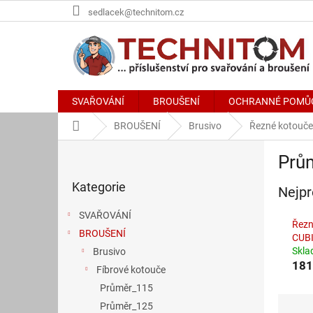
Přejít
sedlacek@technitom.cz
na
obsah
SVAŘOVÁNÍ
BROUŠENÍ
OCHRANNÉ POMŮ
Domů
BROUŠENÍ
Brusivo
Řezné kotouče
P
Prů
o
Přeskočit
s
Kategorie
kategorie
Nejpr
t
r
SVAŘOVÁNÍ
a
Řezn
BROUŠENÍ
n
CUB
Skl
Brusivo
n
181
í
Fíbrové kotouče
p
Průměr_115
a
Ř
Průměr_125