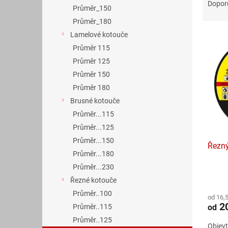
n
a
Dopor
Průměr_150
e
z
Průměr_180
l
e
V
n
Lamelové kotouče
ý
í
Průměr 115
p
p
Průměr 125
i
r
Průměr 150
s
o
Průměr 180
p
d
Brusné kotouče
r
u
o
k
Průměr...115
d
t
Průměr...125
u
ů
Průměr...150
Řezný
k
Průměr...180
t
Průměr...230
ů
Průmě
Řezné kotouče
hodno
Průměr..100
od 16,
produ
2
od
Průměr..115
je
5,0
Průměr..125
Objevt
z