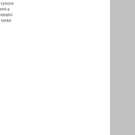
 vysoce
sné a
ideální
 tenké
u zrnu
nnost než