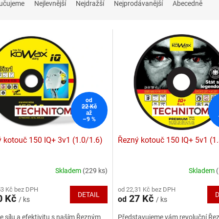
učujeme
Nejlevnější
Nejdražší
Nejprodávanější
Abecedně
od
22 Kč
až
–9 %
 kotouč 150 IQ+ 3v1 (1.0/1.6)
Řezný kotouč 150 IQ+ 5v1 (1.
Skladem
(229 ks)
Skladem
rné
Průměrné
cení
hodnocení
53 Kč bez DPH
od 22,31 Kč bez DPH
ktu
produktu
DETAIL
D
0 Kč
27 Kč
od
/ ks
/ ks
je
5,0
e sílu a efektivitu s naším Řezným
Představujeme vám revoluční Ře
z