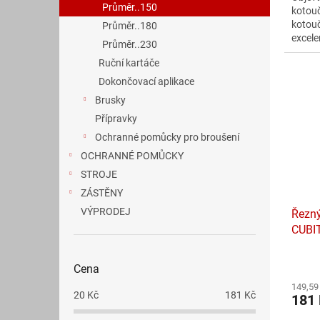
Průměr..150
kotouč
5
kotouč
Průměr..180
hvězdi
excele
Průměr..230
z něj 
Ruční kartáče
vaše ř
Dokončovací aplikace
Brusky
Přípravky
Ochranné pomůcky pro broušení
OCHRANNÉ POMŮCKY
STROJE
ZÁSTĚNY
VÝPRODEJ
Řezný
CUBI
Průmě
Cena
hodno
149,59
produ
20
Kč
181
Kč
181
je
5,0