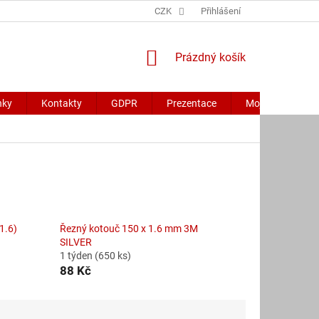
CZK
Přihlášení
NÁKUPNÍ
Prázdný košík
KOŠÍK
nky
Kontakty
GDPR
Prezentace
Moje objednávk
1.6)
Řezný kotouč 150 x 1.6 mm 3M
SILVER
1 týden
(650 ks)
88 Kč