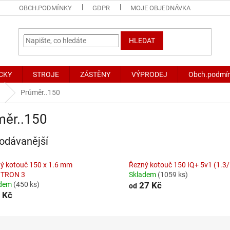
OBCH.PODMÍNKY
GDPR
MOJE OBJEDNÁVKA
HLEDAT
CKY
STROJE
ZÁSTĚNY
VÝPRODEJ
Obch.podmí
Průměr..150
měr..150
odávanější
ý kotouč 150 x 1.6 mm
Řezný kotouč 150 IQ+ 5v1 (1.3/
ITRON 3
Skladem
(1059 ks)
adem
(450 ks)
27 Kč
od
 Kč