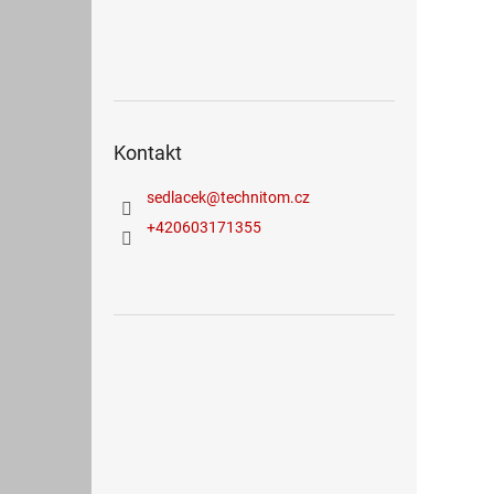
Kontakt
sedlacek
@
technitom.cz
+420603171355