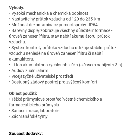
Výhody:
• Vysoká mechanická a chemická odolnost
• Nastavitelný průtok vzduchu od 120 do 235 l/m
• Možnost dekontaminace pomocí sprchy–IP64
• Barevný displej zobrazuje všechny důležité informace -
úroveň zanesení filtru, stav nabití akumulátoru, průtok
vzduchu.
• Systém kontroly průtoku vzduchu udržuje stabilní průtok
vzduchu nehledě na úroveň zanesení filtru či nabití
akumulátoru.
• Li-Ion akumulátor a rychlonabíječka (s časem nabíjení < 3 h)
• Audiovizuální alarm
• Vícejazyčné uživatelské prostředí
• Dostupný zádový postroj pro zvýšený komfort
Oblast použití:
• Těžké průmyslové prostředí včetně chemického a
farmaceutického průmyslu
• Sanační práce, laboratoře
• Záchranářské týmy
Součást dodávky: