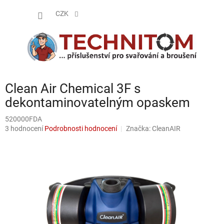
Přejít
NÁKUP
na
CZK
obsah
KOŠÍK
Clean Air Chemical 3F s
dekontaminovatelným opaskem
520000FDA
Průměrné
3 hodnocení
Podrobnosti hodnocení
Značka:
CleanAIR
hodnocení
produktu
je
5,0
z
5
hvězdiček.