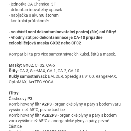
- jednotka CA Chemical 3F
- dekontaminovatelný opasek
- nabíječka s akumulátorem
- kontrolní průtokoměr
- součástí není dekontaminovatelný postroj (šle) ani filtry!
- vhodný štít pro dekontaminace je CA-10 případně
celoobličejová maska GX02 nebo CF02
Kompatibilita pro více samostmívacích kukel, štítů a masek.
Masky:
GX02, CF02, CA-5
Štíty:
CA-3, SeeMAX, CA-1, CA-2, CA-10
Kukly samostmívací:
BALDER, Speedglas 9100, RangeMAX,
OptoMAX, AerTEC YOGA
Filtry:
Částicový
P3
Kombinovaný filtr
A2P3
- organické plyny a páry s bodem varu
vyšším než 65°C, pevné částice
Kombinovaný filtr
A2B2P3
- organické plyny a páry s bodem
varu vyšším než 65°C a anorganické plyny a páry, pevné
částice