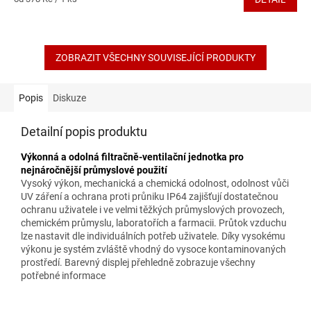
z
cena:
5
hvězdiček.
ZOBRAZIT VŠECHNY SOUVISEJÍCÍ PRODUKTY
Popis
Diskuze
Detailní popis produktu
Výkonná a odolná filtračně-ventilační jednotka pro
nejnáročnější průmyslové použití
Vysoký výkon, mechanická a chemická odolnost, odolnost vůči
UV záření a ochrana proti průniku IP64 zajišťují dostatečnou
ochranu uživatele i ve velmi těžkých průmyslových provozech,
chemickém průmyslu, laboratořích a farmacii. Průtok vzduchu
lze nastavit dle individuálních potřeb uživatele. Díky vysokému
výkonu je systém zvláště vhodný do vysoce kontaminovaných
prostředí. Barevný displej přehledně zobrazuje všechny
potřebné informace