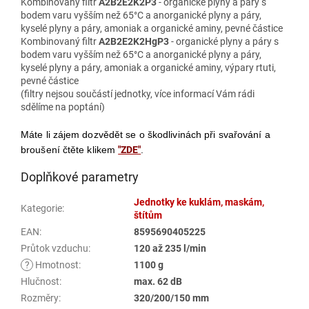
Kombinovaný filtr
A2B2E2K2P3
- organické plyny a páry s
bodem varu vyšším než 65°C a anorganické plyny a páry,
kyselé plyny a páry, amoniak a organické aminy, pevné částice
Kombinovaný filtr
A2B2E2K2HgP3
- organické plyny a páry s
bodem varu vyšším než 65°C a anorganické plyny a páry,
kyselé plyny a páry, amoniak a organické aminy, výpary rtuti,
pevné částice
(filtry nejsou součástí jednotky, více informací Vám rádi
sdělíme na poptání)
Máte li zájem dozvědět se o škodlivinách při svařování a
broušení čtěte klikem
"ZDE"
.
Doplňkové parametry
Jednotky ke kuklám, maskám,
Kategorie
:
štítům
EAN
:
8595690405225
Průtok vzduchu
:
120 až 235 l/min
?
Hmotnost
:
1100 g
Hlučnost
:
max. 62 dB
Rozměry
:
320/200/150 mm