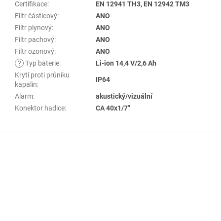
Certifikace
:
EN 12941 TH3, EN 12942 TM3
Filtr částicový
:
ANO
Filtr plynový
:
ANO
Filtr pachový
:
ANO
Filtr ozonový
:
ANO
?
Typ baterie
:
Li-ion 14,4 V/2,6 Ah
Krytí proti průniku
IP64
kapalin
:
Alarm
:
akustický/vizuální
Konektor hadice
:
CA 40x1/7"
Z
á
p
a
t
í