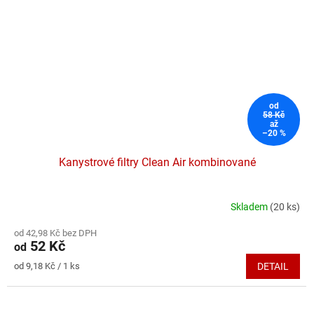
od
58 Kč
až
–20 %
Kanystrové filtry Clean Air kombinované
Skladem
(20 ks)
Průměrné
hodnocení
od 42,98 Kč bez DPH
produktu
52 Kč
od
je
5,0
Měrná
od 9,18 Kč / 1 ks
DETAIL
z
cena:
5
hvězdiček.