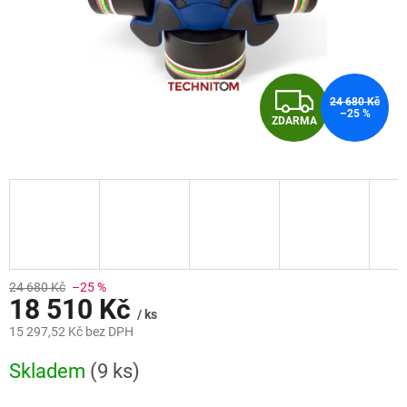
Z
24 680 Kč
–25 %
ZDARMA
D
A
R
M
A
24 680 Kč
–25 %
18 510 Kč
/ ks
15 297,52 Kč bez DPH
Měrná
Skladem
(9 ks)
cena: