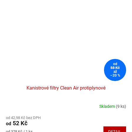
od
58 Kč
až
–20 %
Kanistrové filtry Clean Air protiplynové
Skladem
(9 ks)
Průměrné
hodnocení
od 42,98 Kč bez DPH
produktu
52 Kč
od
je
5,0
Měrná
od 378 Kč / 1 ks
DETAIL