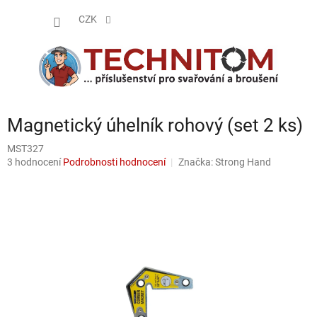
Přejít
NÁKUP
na
CZK
obsah
KOŠÍK
Magnetický úhelník rohový (set 2 ks)
MST327
Průměrné
3 hodnocení
Podrobnosti hodnocení
Značka:
Strong Hand
hodnocení
produktu
je
5,0
z
5
hvězdiček.