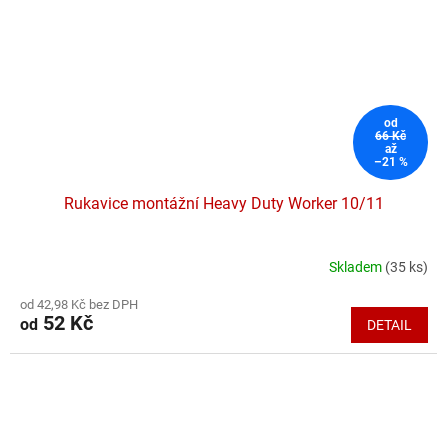
od
66 Kč
až
–21 %
Rukavice montážní Heavy Duty Worker 10/11
Skladem
(35 ks)
Průměrné
hodnocení
od 42,98 Kč bez DPH
produktu
52 Kč
od
DETAIL
je
5,0
z
5
hvězdiček.