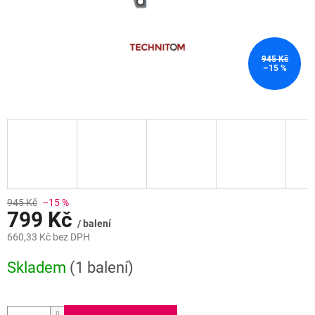
945 Kč
–15 %
945 Kč
–15 %
799 Kč
/ balení
660,33 Kč bez DPH
Měrná
Skladem
(1 balení)
cena: