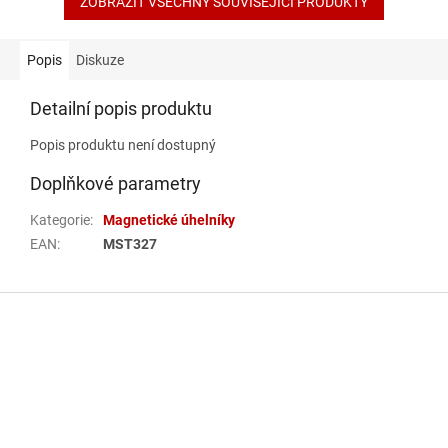
ZOBRAZIT VŠECHNY SOUVISEJÍCÍ PRODUKTY
Popis
Diskuze
Detailní popis produktu
Popis produktu není dostupný
Doplňkové parametry
Kategorie
:
Magnetické úhelníky
EAN
:
MST327
Z
á
p
a
t
í